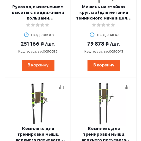
Рукоход с изменением
Мишень на стойках
высоты с подвижными
круглая (для метания
кольцами
теннисного мяча в цель)
(разноуровневый)
D90 см ZAVODSPORTA
ZAVODSPORTA W358 GTO
W354 GTO
ПОД ЗАКАЗ
ПОД ЗАКАЗ
251 166 ₽
79 878 ₽
/шт.
/шт.
Код товара: spt0050039
Код товара: spt0050043
В корзину
В корзину
Комплекс для
Комплекс для
тренировки мышц
тренировки мышц
верхнего плечевого
верхнего плечевого