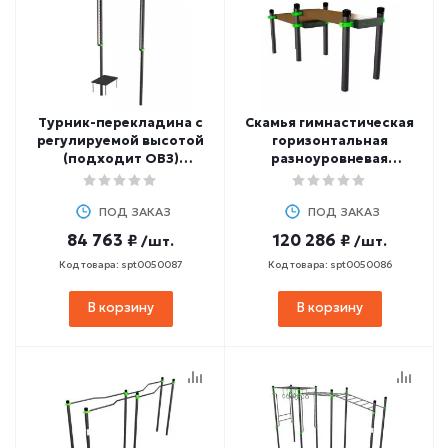
Турник-перекладина с
Скамья гимнастическая
регулируемой высотой
горизонтальная
(подходит ОВЗ)
разноуровневая
ZAVODSPORTA W251 GTO
(двойная) ZAVODSPORTA
W252 GTO
ПОД ЗАКАЗ
ПОД ЗАКАЗ
84 763 ₽
120 286 ₽
/шт.
/шт.
Код товара: spt0050087
Код товара: spt0050086
В корзину
В корзину