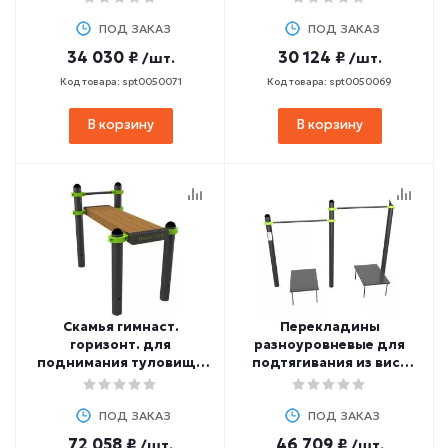
W335 GTO
ПОД ЗАКАЗ
ПОД ЗАКАЗ
34 030 ₽
30 124 ₽
/шт.
/шт.
Код товара: spt0050071
Код товара: spt0050069
В корзину
В корзину
Скамья гимнаст.
Перекладины
горизонт. для
разноуровневые для
поднимания туловища
подтягивания из виса
из положения лежа на
лежа на низкой
спине ZAVODSPORTA
перекладине
W334 GTO
ПОД ЗАКАЗ
ZAVODSPORTA W333 GTO
ПОД ЗАКАЗ
72 058 ₽
46 709 ₽
/шт.
/шт.