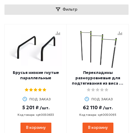
Фильтр
Брусья низкие гнутые
Перекладины
параллельные
разноуровневые для
подтягивания из виса на
высокой перекладине
ZAVODSPORTA W311 GTO
ПОД ЗАКАЗ
ПОД ЗАКАЗ
5 201 ₽
62 110 ₽
/шт.
/шт.
Код товара: spt0050633
Код товара: spt0050093
В корзину
В корзину