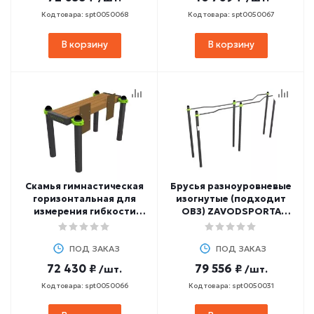
Код товара: spt0050068
Код товара: spt0050067
В корзину
В корзину
Скамья гимнастическая
Брусья разноуровневые
горизонтальная для
изогнутые (подходит
измерения гибкости
ОВЗ) ZAVODSPORTA
ZAVODSPORTA W332 GTO
W360 GTO
ПОД ЗАКАЗ
ПОД ЗАКАЗ
72 430 ₽
79 556 ₽
/шт.
/шт.
Код товара: spt0050066
Код товара: spt0050031