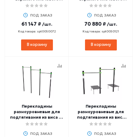
пояса и мышц брюшного
пояса и мышц брюшного
пресса ZAVODSPORTA
пресса ZAVODSPORTA
W340 GTO
ПОД ЗАКАЗ
W240 GTO
ПОД ЗАКАЗ
61 147 ₽
70 880 ₽
/шт.
/шт.
Код товара: spt0050072
Код товара: spt0050121
В корзину
В корзину
Перекладины
Перекладины
разноуровневые для
разноуровневые для
подтягивания из виса на
подтягивания из виса
высокой перекладине
лежа на низкой
ZAVODSPORTA W211 GTO
перекладине
ПОД ЗАКАЗ
ZAVODSPORTA W233 GTO
ПОД ЗАКАЗ