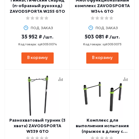
Гимнастический снаряд
Многофункциональный
(п-образный рукоход)
комплекс ZAVODSPORTA
ZAVODSPORTA W255 GTO
W344 GTO
ПОД ЗАКАЗ
ПОД ЗАКАЗ
35 952 ₽
503 081 ₽
/шт.
/шт.
Код товара: spt0050074
Код товара: spt0050073
В корзину
В корзину
Разнохватовый турник (3
Комплекс для
хвата) ZAVODSPORTA
выполнения испытания
W339 GTO
(прыжок в длину с
места) ZAVODSPORTA