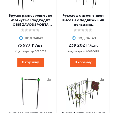
Брусья разноуровневые
Рукоход с изменением
изогнутые (подходит
высоты с подвижными
ОВЗ) ZAVODSPORTA
кольцами
W260 GTO
(разноуровневый)
ZAVODSPORTA W258 GTO
ПОД ЗАКАЗ
ПОД ЗАКАЗ
75 977 ₽
239 202 ₽
/шт.
/шт.
Код товара: spt0050077
Код товара: spt0050075
В корзину
В корзину