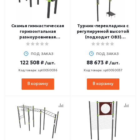
Скамья гимнастическая
Турник-перекладина с
горизонтальная
регулируемой высотой
разноуровневая
(подходит ОВЗ)
(двойная) ZAVODSPORTA
ZAVODSPORTA W351 GTO
W352 GTO
ПОД ЗАКАЗ
ПОД ЗАКАЗ
122 508 ₽
88 673 ₽
/шт.
/шт.
Код товара: spt0050036
Код товара: spt0050037
В корзину
В корзину