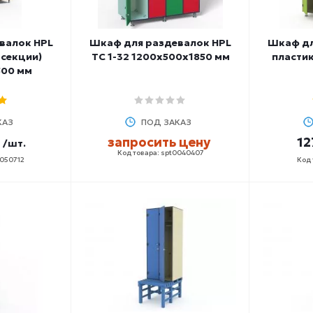
валок HPL
Шкаф для раздевалок HPL
Шкаф дл
 секции)
ТС 1-32 1200х500х1850 мм
пластик
500 мм
КАЗ
ПОД ЗАКАЗ
запросить цену
12
/шт.
Код товара: spt0040407
0050712
Код 