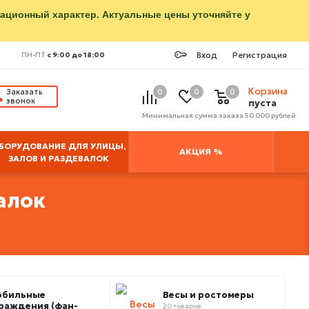
мационный характер. Актуальные цены уточняйте у
Вход
Регистрация
ПН-ПТ
с 9:00 до 18:00
Корзина
Заказать
0
0
0
звонок
пуста
Минимальная сумма заказа 50 000 рублей
БОРУДОВАНИЕ ДЛЯ УЛИЦЫ,
АКЦИЯ %
ЗАЛОВ И РАЗДЕВАЛОК
алок
обильные
Весы и ростомеры
раждения (фан-
20 товаров