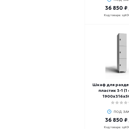
36 850 ₽
Код товара: spt
Шкаф для разде
пластик 3-1 (1
1900х316х5
ПОД ЗА
36 850 ₽
Код товара: spt