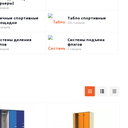
рьеры)
оваров
ичные спортивные
Табло спортивные
лощадки
234 товаров
товаров
стемы деления
Системы подъема
лов
флагов
оваров
2 товаров