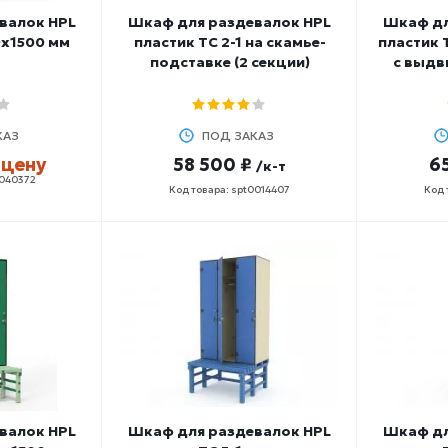
валок HPL
Шкаф для раздевалок HPL
Шкаф дл
0x1500 мм
пластик ТС 2-1 на скамье-
пластик 
подставке (2 секции)
с выдв
КАЗ
ПОД ЗАКАЗ
 цену
58 500 ₽
6
/к-т
0040372
Код товара: spt0014407
Код 
валок HPL
Шкаф для раздевалок HPL
Шкаф дл