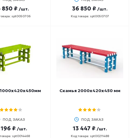
 850 ₽
36 850 ₽
/шт.
/шт.
товара: spt0050706
Код товара: spt0050707
 1000х420х450мм
Скамья 2000х420х450 мм
ПОД ЗАКАЗ
ПОД ЗАКАЗ
 196 ₽
13 447 ₽
/шт.
/шт.
товара: spt0014468
Код товара: spt00211488