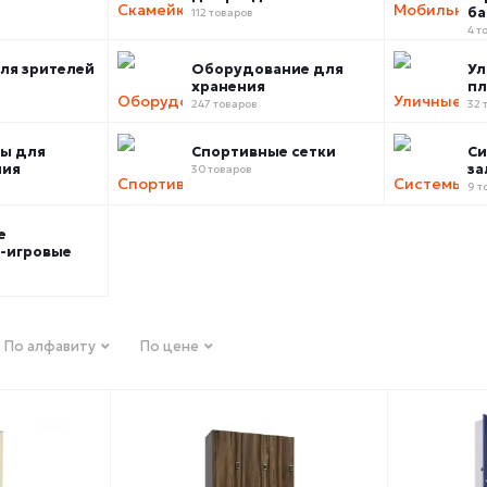
ба
112 товаров
4 т
ля зрителей
Оборудование для
Ул
хранения
п
247 товаров
32 
ы для
Спортивные сетки
Си
ния
за
30 товаров
9 т
е
-игровые
По алфавиту
По цене