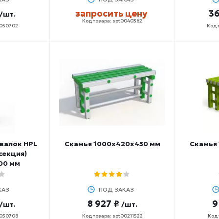
запросить цену
36
/шт.
Код товара: spt0040362
0050702
Код 
валок HPL
Скамья 1000х420х450 мм
Скамья
 секция)
00 мм
КАЗ
ПОД ЗАКАЗ
8 927 ₽
9
/шт.
/шт.
0050708
Код товара: spt00211522
Код 