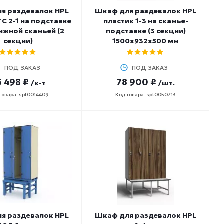
я раздевалок HPL
Шкаф для раздевалок HPL
ТС 2-1 на подставке
пластик 1-3 на скамье-
ижной скамьей (2
подставке (3 секции)
секции)
1500х932х500 мм
ПОД ЗАКАЗ
ПОД ЗАКАЗ
5 498 ₽
78 900 ₽
/к-т
/шт.
товара: spt0014409
Код товара: spt0050713
я раздевалок HPL
Шкаф для раздевалок HPL