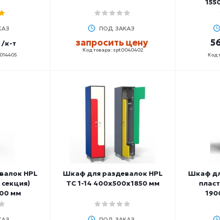
155
КАЗ
ПОД ЗАКАЗ
запросить цену
56
/к-т
Код товара: spt0040402
0014405
Код 
валок HPL
Шкаф для раздевалок HPL
Шкаф дл
1 секция)
ТС 1-14 400х500х1850 мм
пласт
00 мм
190
КАЗ
ПОД ЗАКАЗ