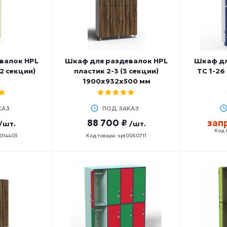
валок HPL
Шкаф для раздевалок HPL
Шкаф дл
(2 секции)
пластик 2-3 (3 секции)
ТС 1-26
1900х932х500 мм
КАЗ
ПОД ЗАКАЗ
88 700 ₽
зап
/шт.
/шт.
Код 
0014403
Код товара: spt0050711