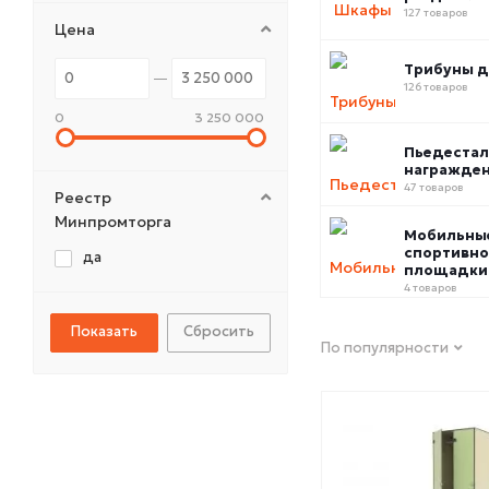
127 товаров
Цена
Трибуны д
126 товаров
0
3 250 000
Пьедестал
награжде
47 товаров
Реестр
Минпромторга
Мобильны
спортивно
да
площадки
4 товаров
Сбросить
По популярности