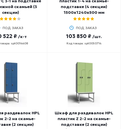
ТС 3-1 на подставке
пластик 1-4 на скамье-
ижной скамьей (3
подставке (4 секции)
секции)
1500х1240х500 мм
ПОД ЗАКАЗ
ПОД ЗАКАЗ
 522 ₽
103 850 ₽
/к-т
/шт.
товара: spt0014408
Код товара: spt0050714
я раздевалок HPL
Шкаф для раздевалок HPL
к 2-2 на скамье-
пластик Z 2-2 на скамье-
авке (2 секции)
подставке (2 секции)