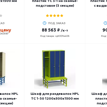
0x1500 мм
пластик ТС 3-1 на скамье-
пластик 
подставке (3 секции)
с выдв
КАЗ
ПОД ЗАКАЗ
 цену
88 563 ₽
90
/к-т
0040387
Код товара: spt0014406
Код 
валок HPL
Шкаф для раздевалок HPL
Шкаф дл
на скамье-
ТС 1-30 1200x500x1500 мм
пласти
секции)
подст