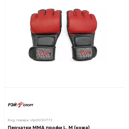
Код товара: stp0030772
Перчатки ММА профи L, M (кожа)