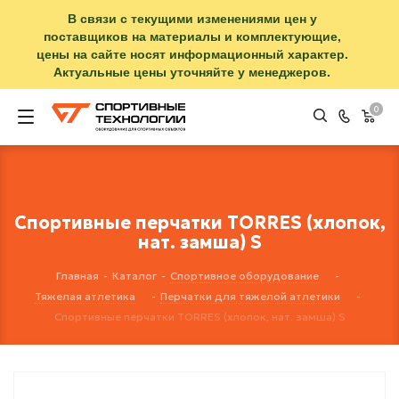
В связи с текущими изменениями цен у
поставщиков на материалы и комплектующие,
цены на сайте носят информационный характер.
Актуальные цены уточняйте у менеджеров.
0
Спортивные перчатки TORRES (хлопок,
нат. замша) S
Главная
-
Каталог
-
Спортивное оборудование
-
Тяжелая атлетика
-
Перчатки для тяжелой атлетики
-
Спортивные перчатки TORRES (хлопок, нат. замша) S