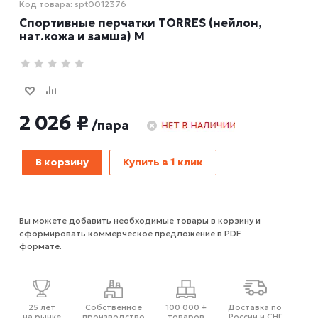
Код товара: spt0012376
Спортивные перчатки TORRES (нейлон,
нат.кожа и замша) M
2 026 ₽
/пара
В корзину
Купить в 1 клик
Вы можете добавить необходимые товары в корзину и
сформировать коммерческое предложение в PDF
формате.
25 лет
Собственное
100 000 +
Доставка по
на рынке
производство
товаров
России и СНГ