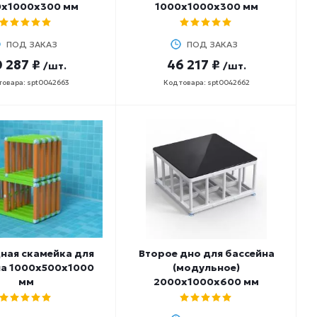
х1000х300 мм
1000х1000х300 мм
ПОД ЗАКАЗ
ПОД ЗАКАЗ
 287 ₽
46 217 ₽
/шт.
/шт.
товара: spt0042663
Код товара: spt0042662
ная скамейка для
Второе дно для бассейна
на 1000х500х1000
(модульное)
мм
2000х1000х600 мм