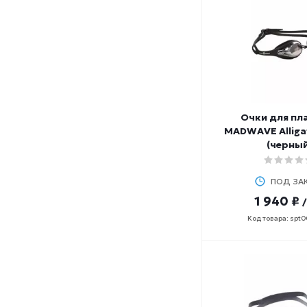
Очки для пл
MADWAVE Alligat
(черный
ПОД ЗА
1 940 ₽
Код товара: spt