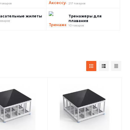
 товаров
217 товаров
асательные жилеты
Тренажеры для
плавания
товаров
10 товаров