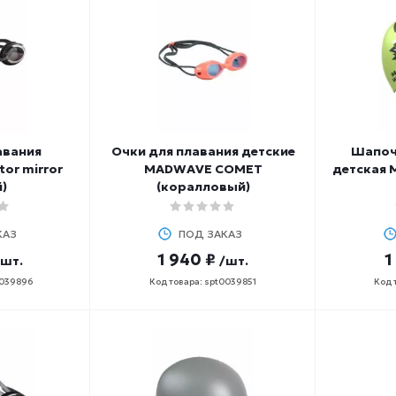
авания
Очки для плавания детские
Шапоч
or mirror
MADWAVE COMET
детская
)
(коралловый)
КАЗ
ПОД ЗАКАЗ
1 940 ₽
1
/шт.
/шт.
0039896
Код товара: spt0039851
Код 