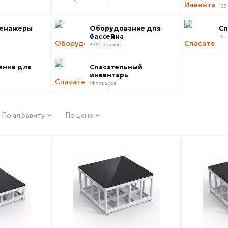
135
ренажеры
Оборудование для
Сп
бассейна
15 
338 товаров
ание для
Спасательный
инвентарь
16 товаров
По алфавиту
По цене