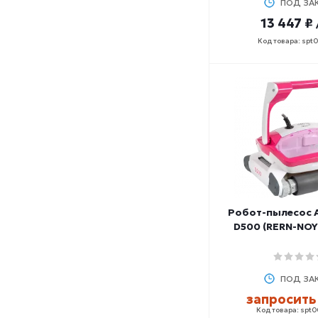
ПОД ЗА
профиль
13 447 ₽
пылесос
Код товара: spt
разделительная
дорожка
решетка
роллер
свисток
скамейка
скамья-ящик
слайдер для дорожки
сменная щетка
стеллаж
табурет
Робот-пылесос
тренажер
D500 (RERN-NOY
многоцелевой
трубка
угловой элемент
утяжелители
ПОД ЗА
фильтр
запросить
шапочка
Код товара: spt