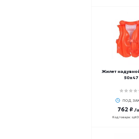
шкаф
эспандер
Жилет надувно
50х47
ПОД ЗА
762 ₽
/
Код товара: spt