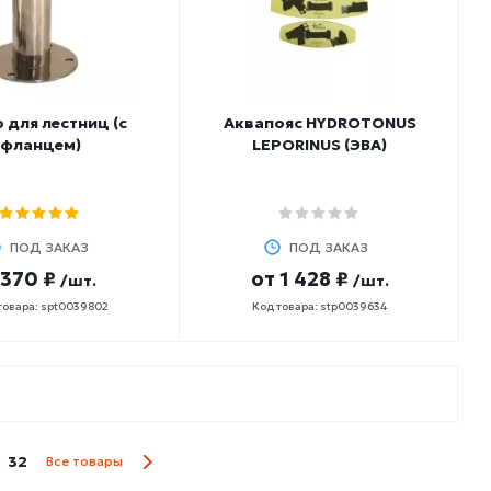
 для лестниц (с
Аквапояс HYDROTONUS
фланцем)
LEPORINUS (ЭВА)
ПОД ЗАКАЗ
ПОД ЗАКАЗ
 370 ₽
от
1 428 ₽
/шт.
/шт.
товара: spt0039802
Код товара: stp0039634
32
Все товары