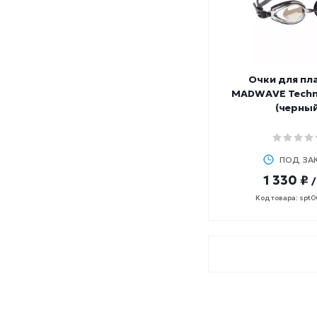
Очки для пл
MADWAVE Techno 
(черный
ПОД ЗА
1 330 ₽
Код товара: spt