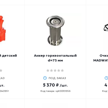
й детский
Анкер горизонтальный
Очки
d=73 мм
MADWAV
КАЗ
ПОД ЗАКАЗ
5 370 ₽
4
шт.
/шт.
0040951
Код товара: spt0039956
Код 