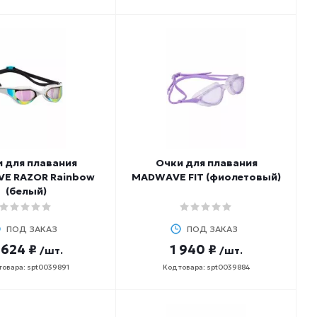
 для плавания
Очки для плавания
E RAZOR Rainbow
MADWAVE FIT (фиолетовый)
(белый)
ПОД ЗАКАЗ
ПОД ЗАКАЗ
 624 ₽
1 940 ₽
/шт.
/шт.
товара: spt0039891
Код товара: spt0039884