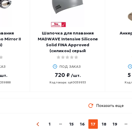
авания
Шапочка для плавания
Анкер
Mirror II
MADWAVE Intensive Silicone
)
Solid FINA Approved
(силикон) серый
КАЗ
ПОД ЗАКАЗ
720 ₽
5
/шт.
/шт.
0039888
Код товара: spt0039933
Код 
Показать еще
1
15
16
17
18
19