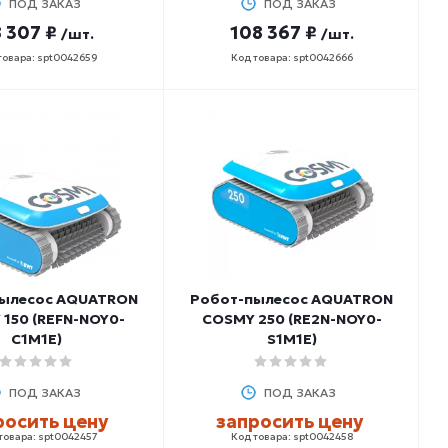
ПОД ЗАКАЗ
ПОД ЗАКАЗ
 307 ₽
108 367 ₽
/шт.
/шт.
товара: spt0042659
Код товара: spt0042666
ылесос AQUATRON
Робот-пылесос AQUATRON
150 (REFN-NOY0-
COSMY 250 (RE2N-NOY0-
C1M1E)
S1M1E)
ПОД ЗАКАЗ
ПОД ЗАКАЗ
росить цену
запросить цену
товара: spt0042457
Код товара: spt0042458