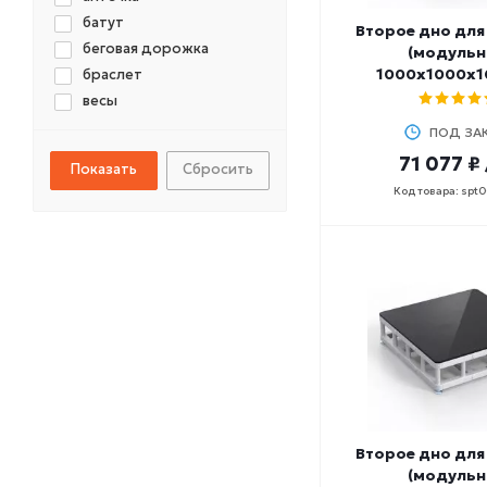
батут
Второе дно для
беговая дорожка
(модульн
1000х1000х1
браслет
весы
взрослый
ПОД ЗА
водный батут
71 077 ₽
Сбросить
гантели и штанги
Код товара: spt
двухсторонний
детский
доска
доска надувная
жилет
колобашка
кольца
крепление
круг
ласты
Второе дно для
лопатки
(модульн