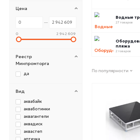
Цена
Водные т
27 товаров
0
2 942 609
Оборудов
пляжа
2 товаров
Реестр
Минпромторга
По популярности
да
Вид
аквабайк
акваботинки
аквагантели
аквадиск
аквастеп
аптечка