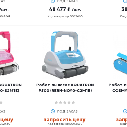
КАЗ
ПОД ЗАКАЗ
48 477 ₽
38
/шт.
/шт.
0042661
Код товара: spt0042660
Код 
 AQUATRON
Робот-пылесос AQUATRON
Робот-п
0-S2M1E)
P500 (RERN-NOY0-C2M1E)
COSMY 
КАЗ
ПОД ЗАКАЗ
 цену
запросить цену
зап
0042460
Код товара: spt0042459
Код 