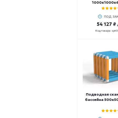
манжеты
1000х1000х
маска
маска с трубкой
ПОД ЗА
накладки
54 127 ₽
наклонная доска
Код товара: spt
нарукавники
носки
нудл и аксессуары
односторонний
отягощение
очки
палка
перчатки
платформа
поводок
Подводная ска
подъемник
бассейна 500х5
помост
поплавок
пояс