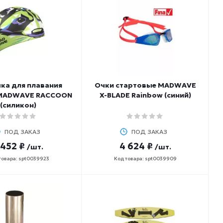
ка для плавания
Очки стартовые MADWAVE
 MADWAVE RACCOON
X-BLADE Rainbow (синий)
(силикон)
ПОД ЗАКАЗ
ПОД ЗАКАЗ
 452 ₽
4 624 ₽
/шт.
/шт.
товара: spt0039923
Код товара: spt0039909