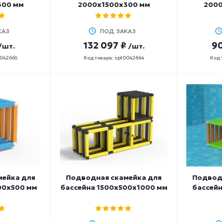
600 мм
2000х1500х300 мм
2000
КАЗ
ПОД ЗАКАЗ
132 097 ₽
90
/шт.
/шт.
0042665
Код товара: spt0042664
Код 
мейка для
Подводная скамейка для
Подвод
00х500 мм
бассейна 1500х500х1000 мм
бассей