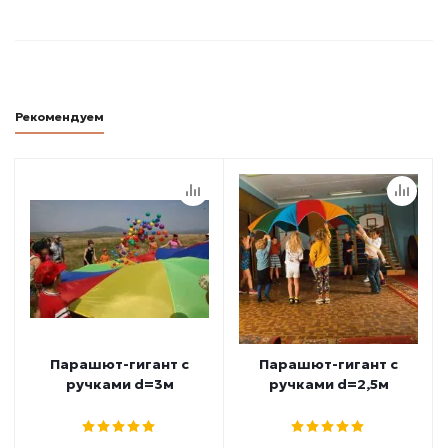
Рекомендуем
Парашют-гигант с
Парашют-гигант с
ручками d=3м
ручками d=2,5м