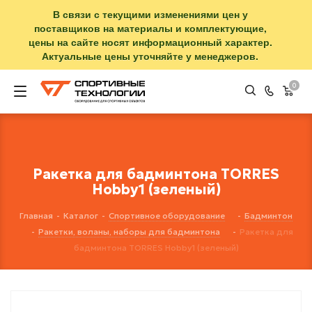
В связи с текущими изменениями цен у
поставщиков на материалы и комплектующие,
цены на сайте носят информационный характер.
Актуальные цены уточняйте у менеджеров.
0
Ракетка для бадминтона TORRES
Hobby1 (зеленый)
Главная
-
Каталог
-
Спортивное оборудование
-
Бадминтон
-
Ракетки, воланы, наборы для бадминтона
-
Ракетка для
бадминтона TORRES Hobby1 (зеленый)