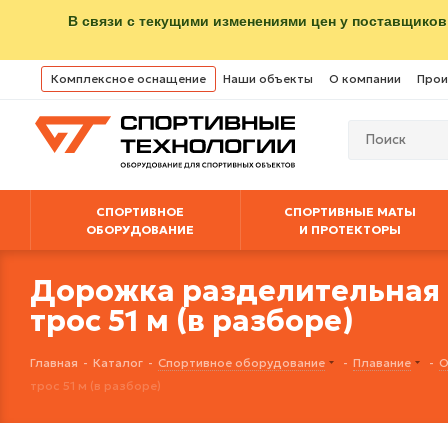
В связи с текущими изменениями цен у поставщиков
Комплексное оснащение
Наши объекты
О компании
Прои
СПОРТИВНОЕ
СПОРТИВНЫЕ МАТЫ
ОБОРУДОВАНИЕ
И ПРОТЕКТОРЫ
Дорожка разделительная 
трос 51 м (в разборе)
Главная
-
Каталог
-
Спортивное оборудование
-
Плавание
-
О
трос 51 м (в разборе)