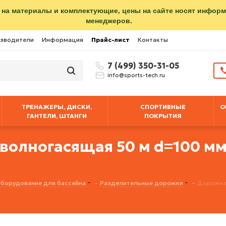
 на материалы и комплектующие, цены на сайте носят инфор
менеджеров.
зводители
Информация
Прайс-лист
Контакты
7 (499) 350-31-05
info@sports-tech.ru
ТРЕНАЖЕРЫ, ДИСКИ,
СПОРТИВНЫЕ
О
ГАНТЕЛИ, ШТАНГИ
ПОКРЫТИЯ
волногасящая 50 м d=100 м
борудование для бассейна
-
Разделительные дорожки
-
Дорожка