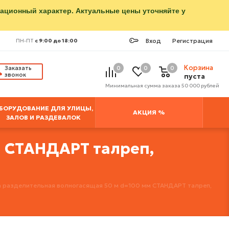
мационный характер. Актуальные цены уточняйте у
Вход
Регистрация
ПН-ПТ
с 9:00 до 18:00
Корзина
Заказать
0
0
0
звонок
пуста
Минимальная сумма заказа 50 000 рублей
БОРУДОВАНИЕ ДЛЯ УЛИЦЫ,
АКЦИЯ %
ЗАЛОВ И РАЗДЕВАЛОК
м СТАНДАРТ талреп,
 разделительная волногасящая 50 м d=100 мм СТАНДАРТ талреп,