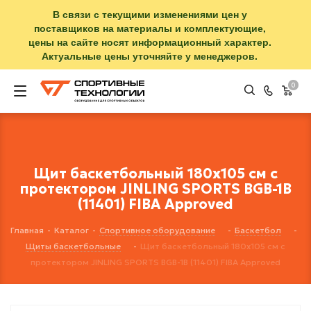
В связи с текущими изменениями цен у
поставщиков на материалы и комплектующие,
цены на сайте носят информационный характер.
Актуальные цены уточняйте у менеджеров.
0
Щит баскетбольный 180х105 см с
протектором JINLING SPORTS BGB-1B
(11401) FIBA Approved
Главная
-
Каталог
-
Спортивное оборудование
-
Баскетбол
-
Щиты баскетбольные
-
Щит баскетбольный 180х105 см с
протектором JINLING SPORTS BGB-1B (11401) FIBA Approved