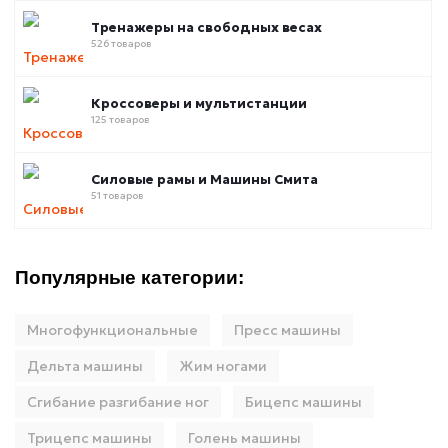
Тренажеры на свободных весах
526 товаров
Кроссоверы и мультистанции
125 товаров
Силовые рамы и Машины Смита
51 товаров
Популярные категории:
Многофункциональные
Пресс машины
Дельта машины
Жим ногами
Сгибание разгибание ног
Бицепс машины
Трицепс машины
Голень машины