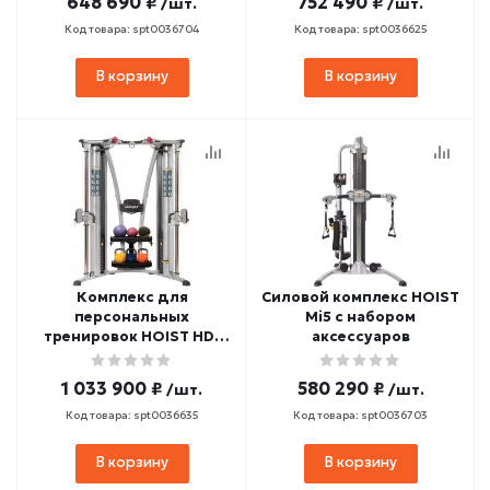
648 690 ₽
752 490 ₽
/шт.
/шт.
Код товара: spt0036704
Код товара: spt0036625
В корзину
В корзину
Комплекс для
Силовой комплекс HOIST
персональных
Mi5 с набором
тренировок HOIST HD-
аксессуаров
3000
1 033 900 ₽
580 290 ₽
/шт.
/шт.
Код товара: spt0036635
Код товара: spt0036703
В корзину
В корзину