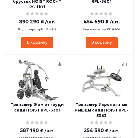
брусьях HOIST ROC-IT
RPL-5601
RS-1101
890 290 ₽
454 690 ₽
/шт.
/шт.
Код товара: spt0036603
Код товара: spt0036662
В корзину
В корзину
Тренажер Жим от груди
Тренажер Икроножные
сидя HOIST RPL-5301
мышцы сидя HOIST RPL-
5363
587 190 ₽
254 390 ₽
/шт.
/шт.
Код товара: spt0036654
Код товара: spt0036658