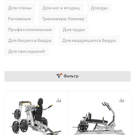
Для спины
Для ног и ягодиц
Для рук
Рычажные
Тренажеры Хаммер
Профессиональные
Для груди
Для бицепса бедра
Для квадрицепса бедра
Для приседаний
Фильтр