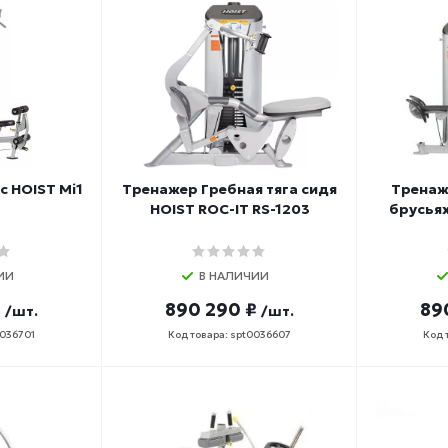
 HOIST Mi1
Тренажер Гребная тяга сидя
Тренаж
HOIST ROC-IT RS-1203
брусьях
ИИ
В НАЛИЧИИ
₽
890 290 ₽
89
/шт.
/шт.
0036701
Код товара: spt0036607
Код 