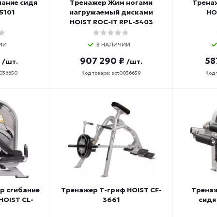
ание сидя
Тренажер Жим ногами
Тренаж
5101
нагружаемый дисками
HO
HOIST ROC-IT RPL-5403
ИИ
В НАЛИЧИИ
907 290 ₽
58
/шт.
/шт.
0036650
Код товара: spt0036659
Код 
р сгибание
Тренажер Т-гриф HOIST CF-
Тренаж
 HOIST CL-
3661
сидя