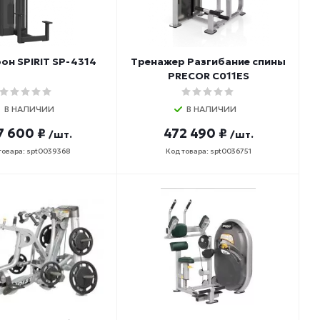
он SPIRIT SP-4314
Тренажер Разгибание спины
PRECOR C011ES
В НАЛИЧИИ
В НАЛИЧИИ
7 600 ₽
472 490 ₽
/шт.
/шт.
товара: spt0039368
Код товара: spt0036751