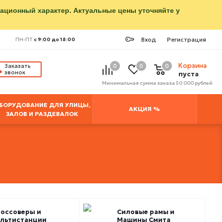
мационный характер. Актуальные цены уточняйте у
Вход
Регистрация
ПН-ПТ
с 9:00 до 18:00
Корзина
Заказать
0
0
0
звонок
пуста
Минимальная сумма заказа 50 000 рублей
БОРУДОВАНИЕ ДЛЯ УЛИЦЫ,
АКЦИЯ %
ЗАЛОВ И РАЗДЕВАЛОК
оссоверы и
Силовые рамы и
льтистанции
Машины Смита