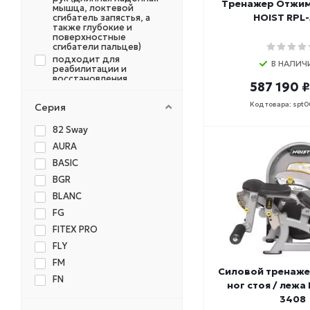
Тренажер Отжим
отводящие
мышца, локтевой
HOIST RPL-
сгибатель запястья, а
приводящие
также глубокие и
поверхностные
приводящие-
сгибатели пальцев)
отводящие
подходит для
универсальный
В НАЛИЧ
реабилитации и
восстановления
587 190 ₽
функций опорно-
двигательного аппарата
Код товара: spt
Серия
приседы, жим штанги
лежа, жим штанги лежа
узким хватом, тяга к
82 Sway
подбородку, тяга
AURA
штанги в наклоне, жим
сидя, подъем на
BASIC
бицепс, шраги со
штангой за спиной, тяга
BGR
штанги на прямых ногах
BLANC
FG
FITEX PRO
FLY
FM
Силовой тренаже
FN
ног стоя / лежа
FP
3408