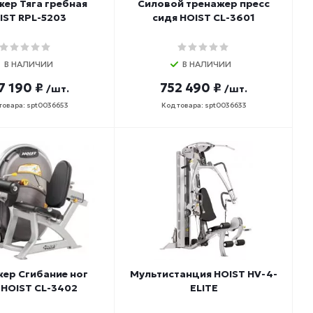
ер Тяга гребная
Силовой тренажер пресс
IST RPL-5203
сидя HOIST CL-3601
В НАЛИЧИИ
В НАЛИЧИИ
7 190 ₽
752 490 ₽
/шт.
/шт.
товара: spt0036653
Код товара: spt0036633
ер Сгибание ног
Мультистанция HOIST HV-4-
 HOIST CL-3402
ELITE