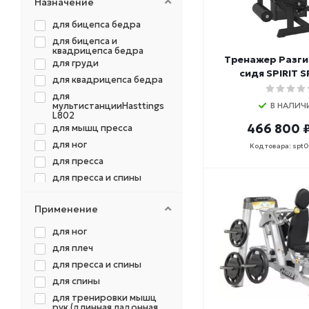
Назначение
для бицепса бедра
для бицепса и
квадрицепса бедра
Тренажер Разги
для груди
сидя SPIRIT 
для квадрицепса бедра
для
мультистанцииHasttings
В НАЛИЧ
L802
466 800 
для мышц пресса
для ног
Код товара: spt
для пресса
для пресса и спины
для рук
Применение
для спины
для спины и груди
для ног
для спины и рук
для плеч
для тяги гантелей в
для пресса и спины
наклоне
для спины
для ягодичных мышц
для тренировки мышц
многофункциональный
рук (длинная ладонная