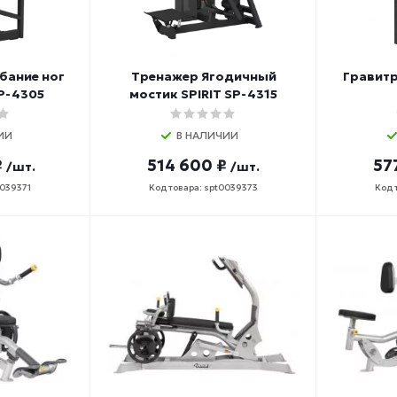
бание ног
Тренажер Ягодичный
Гравитр
SP-4305
мостик SPIRIT SP-4315
ИИ
В НАЛИЧИИ
₽
514 600 ₽
57
/шт.
/шт.
0039371
Код товара: spt0039373
Код 