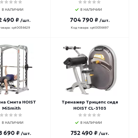
В НАЛИЧИИ
В НАЛИЧИИ
2 490 ₽
704 790 ₽
/шт.
/шт.
товара: spt0036629
Код товара: spt0036697
на Смита HOIST
Тренажер Трицепс сидя
MiSmith
HOIST CL-3103
В НАЛИЧИИ
В НАЛИЧИИ
8 690 ₽
752 490 ₽
/шт.
/шт.