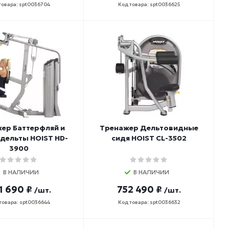
товара: spt0036704
Код товара: spt0036625
ер Баттерфляй и
Тренажер Дельтовидные
дельты HOIST HD-
сидя HOIST CL-3502
3900
В НАЛИЧИИ
В НАЛИЧИИ
1 690 ₽
752 490 ₽
/шт.
/шт.
товара: spt0036644
Код товара: spt0036632