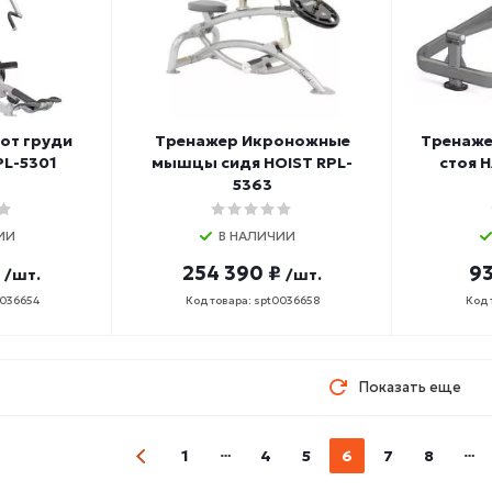
от груди
Тренажер Икроножные
Тренаже
PL-5301
мышцы сидя HOIST RPL-
стоя 
5363
ИИ
В НАЛИЧИИ
254 390 ₽
93
/шт.
/шт.
0036654
Код товара: spt0036658
Код 
Показать еще
1
4
5
6
7
8