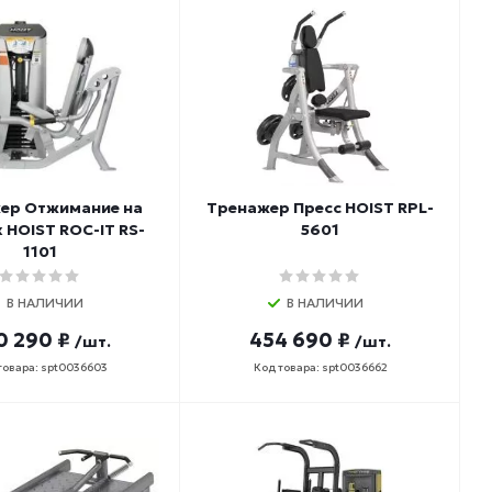
ер Отжимание на
Тренажер Пресс HOIST RPL-
 HOIST ROC-IT RS-
5601
1101
В НАЛИЧИИ
В НАЛИЧИИ
0 290 ₽
454 690 ₽
/шт.
/шт.
товара: spt0036603
Код товара: spt0036662