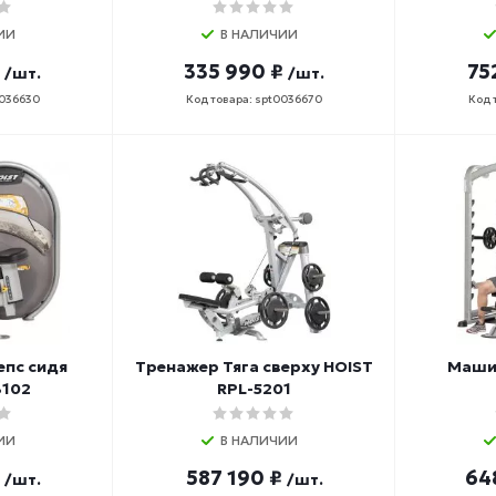
ИИ
В НАЛИЧИИ
335 990 ₽
75
/шт.
/шт.
0036630
Код товара: spt0036670
Код 
епс сидя
Тренажер Тяга сверху HOIST
Маши
3102
RPL-5201
ИИ
В НАЛИЧИИ
587 190 ₽
64
/шт.
/шт.