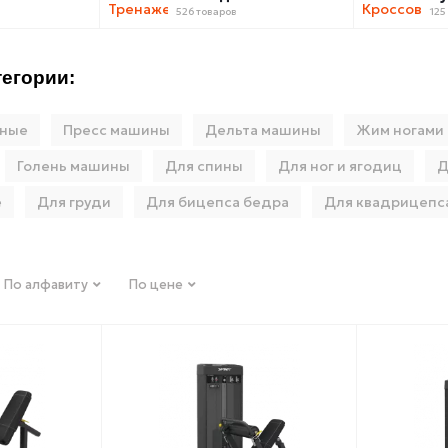
526 товаров
125
егории:
ьные
Пресс машины
Дельта машины
Жим ногами
Голень машины
Для спины
Для ног и ягодиц
Д
е
Для груди
Для бицепса бедра
Для квадрицепс
По алфавиту
По цене