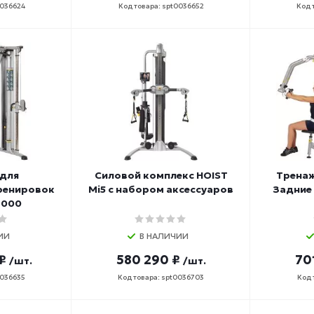
0036624
Код товара: spt0036652
Код 
 для
Силовой комплекс HOIST
Тренаж
ренировок
Mi5 с набором аксессуаров
Задние 
3000
ИИ
В НАЛИЧИИ
₽
580 290 ₽
70
/шт.
/шт.
0036635
Код товара: spt0036703
Код 