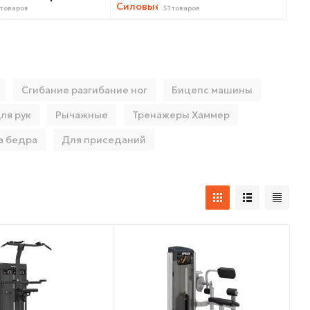
 товаров
51 товаров
Сгибание разгибание ног
Бицепс машины
ля рук
Рычажные
Тренажеры Хаммер
а бедра
Для приседаний