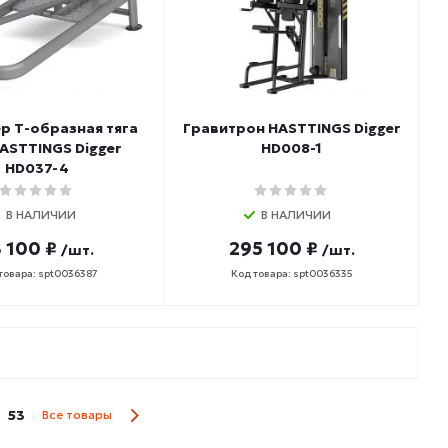
р Т-образная тяга
Гравитрон HASTTINGS Digger
HASTTINGS Digger
HD008-1
HD037-4
В НАЛИЧИИ
В НАЛИЧИИ
 100 ₽
295 100 ₽
/шт.
/шт.
товара: spt0036387
Код товара: spt0036335
53
Все товары