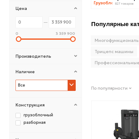
827 товаров
Цена
Популярные кат
0
3 359 900
Многофункционал
Трицепс машины
Производитель
Профессиональны
Наличие
Все
По популярности
Конструкция
грузоблочный
разборная