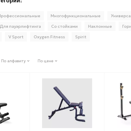
егории:
Профессиональные
Многофункциональные
Универс
Для пауэрлифтинга
Со стойками
Наклонные
Гор
V Sport
Oxygen Fitness
Spirit
По алфавиту
По цене