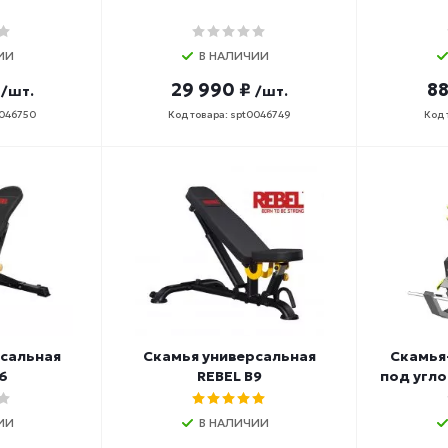
ИИ
В НАЛИЧИИ
29 990 ₽
88
/шт.
/шт.
0046750
Код товара: spt0046749
Код 
рсальная
Скамья универсальная
Скамья
6
REBEL B9
под угло
ИИ
В НАЛИЧИИ