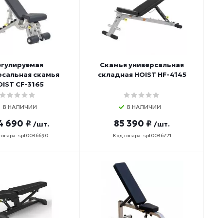
егулируемая
Скамья универсальная
рсальная скамья
складная HOIST HF-4145
IST CF-3165
В НАЛИЧИИ
В НАЛИЧИИ
4 690 ₽
85 390 ₽
/шт.
/шт.
товара: spt0036690
Код товара: spt0036721