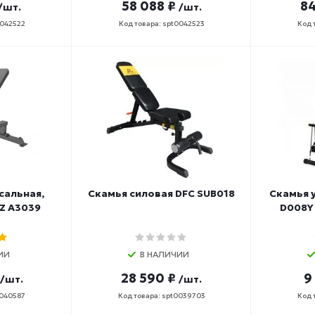
58 088 ₽
84
/шт.
/шт.
0042522
Код товара: spt0042523
Код 
сальная,
Скамья силовая DFC SUB018
Скамья 
Z A3039
D008Y 
ИИ
В НАЛИЧИИ
28 590 ₽
9
/шт.
/шт.
0040587
Код товара: spt0039703
Код 