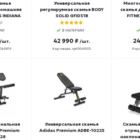
камья
Универсальная
Много
домашняя
регулируемая скамья BODY
скамья
 INDIANA
SOLID GFID31B
FITN
ИИ
В НАЛИЧИИ
42 990 ₽
24
/шт.
/шт.
0049876
Код товара: spt0049553
Код 
нальная
Универсальная скамья
Скамья
 Premium
Adidas Premium ADBE-10225
отриц
228
наклона