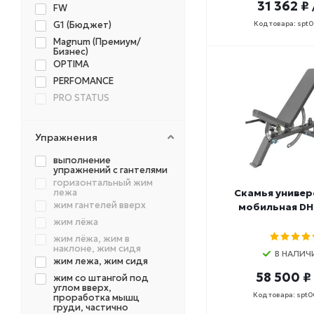
31 362 ₽
FW
G1 (Бюджет)
Код товара: spt
Magnum (Премиум/
Бизнес)
OPTIMA
PERFOMANCE
PRO STATUS
Упражнения
выполнение
упражнений с гантелями
горизонтальный жим
лежа
Скамья универ
жим гантелей вверх
мобильная DH
жим лёжа
жим лёжа, жим в
наклоне, жим сидя
В НАЛИЧ
жим лежа, жим сидя
58 500 ₽
жим со штангой под
углом вверх,
Код товара: spt
проработка мышц
груди, частично