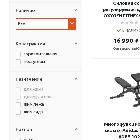
MB Barbell
Силовая с
NO BRAND
регулируемая 
Наличие
OXYGEN FITNESS
OXYGEN
Все
PRECOR
В НАЛИЧ
REBEL
SPIRIT
16 990 ₽
Конструкция
ULTRAGYM
Код товара: spt
горизонтальная
V-SPORT
под углом
Назначение
для жима
для рук и плеч
жим лежа
жим сидя
Многофункцио
Наклон
скамья Adidas
ADBE-10
есть