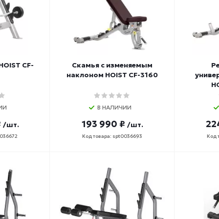
HOIST CF-
Скамья с изменяемым
Р
наклоном HOIST CF-3160
униве
HO
ИИ
В НАЛИЧИИ
₽
193 990 ₽
22
/шт.
/шт.
0036672
Код товара: spt0036693
Код 