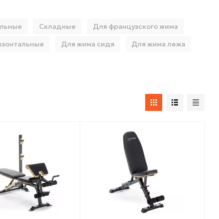
альные
Складные
Для французского жима
изонтальные
Для жима сидя
Для жима лежа