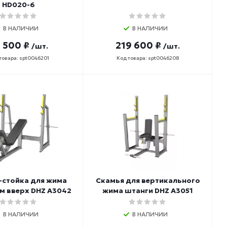
HD020-6
В НАЛИЧИИ
В НАЛИЧИИ
 500 ₽
219 600 ₽
/шт.
/шт.
товара: spt0046201
Код товара: spt0046208
-стойка для жима
Скамья для вертикального
м вверх DHZ A3042
жима штанги DHZ A3051
В НАЛИЧИИ
В НАЛИЧИИ