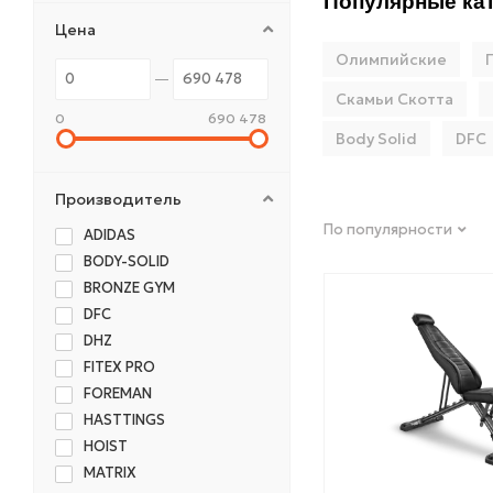
Популярные кат
Цена
Олимпийские
Скамьи Скотта
0
690 478
Body Solid
DFC
Производитель
По популярности
ADIDAS
BODY-SOLID
BRONZE GYM
DFC
DHZ
FITEX PRO
FOREMAN
HASTTINGS
HOIST
MATRIX