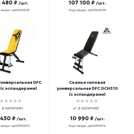
 480 ₽
107 100 ₽
/шт.
/шт.
товара: spt0040593
Код товара: spt0040598
универсальная DFC
Cкамья силовая
(с эспандерами)
универсальная DFC DCH310
(с эспандерами)
В НАЛИЧИИ
В НАЛИЧИИ
 450 ₽
10 990 ₽
/шт.
/шт.
товара: spt0039670
Код товара: spt0039674