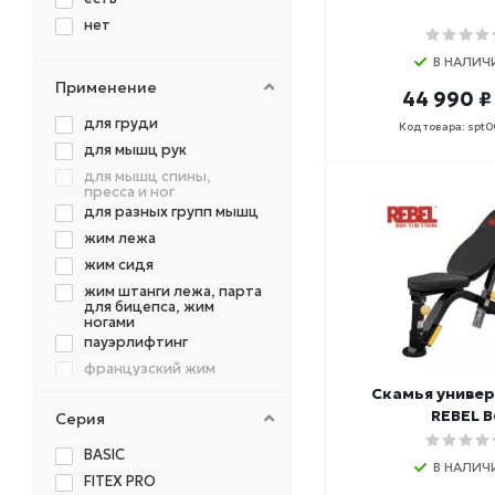
нет
В НАЛИЧ
Применение
44 990 ₽
для груди
Код товара: spt
для мышц рук
для мышц спины,
пресса и ног
для разных групп мышц
жим лежа
жим сидя
жим штанги лежа, парта
для бицепса, жим
ногами
пауэрлифтинг
французский жим
Скамья униве
REBEL B
Серия
BASIC
В НАЛИЧ
FITEX PRO