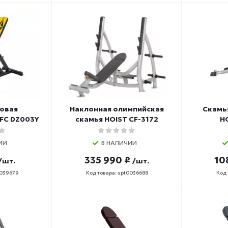
ловая
Наклонная олимпийская
Скамь
DFC DZ003Y
скамья HOIST CF-3172
H
ИИ
В НАЛИЧИИ
335 990 ₽
10
/шт.
/шт.
0039679
Код товара: spt0036688
Код 