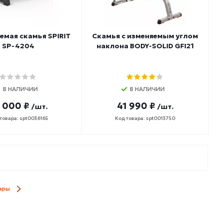
емая скамья SPIRIT
Скамья с изменяемым углом
SP-4204
наклона BODY-SOLID GFI21
В НАЛИЧИИ
В НАЛИЧИИ
 000 ₽
41 990 ₽
/шт.
/шт.
товара: spt0036165
Код товара: spt0013750
ары