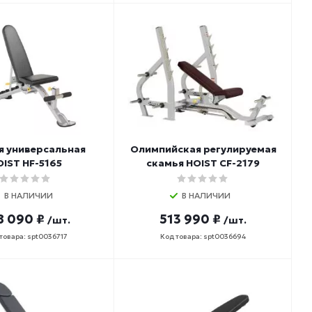
я универсальная
Олимпийская регулируемая
OIST HF-5165
скамья HOIST CF-2179
В НАЛИЧИИ
В НАЛИЧИИ
8 090 ₽
513 990 ₽
/шт.
/шт.
товара: spt0036717
Код товара: spt0036694