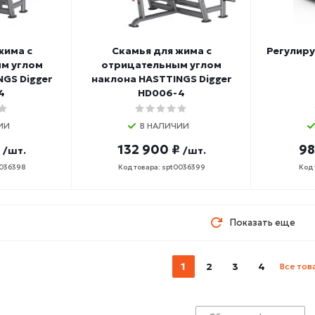
жима с
Скамья для жима с
Регулиру
м углом
отрицательным углом
GS Digger
наклона HASTTINGS Digger
4
HD006-4
ИИ
В НАЛИЧИИ
132 900 ₽
98
/шт.
/шт.
0036398
Код товара: spt0036399
Код 
Показать еще
1
2
3
4
Все тов