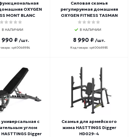
функциональная
Силовая скамья
 домашняя OXYGEN
регулируемая домашняя
ESS MONT BLANC
OXYGEN FITNESS TASMAN
В НАЛИЧИИ
В НАЛИЧИИ
 990 ₽
8 990 ₽
/шт.
/шт.
товара: spt0046984
Код товара: spt0046985
 универсальная с
Скамья для армейского
ательным углом
жима HASTTINGS Digger
 HASTTINGS Digger
HD029-4