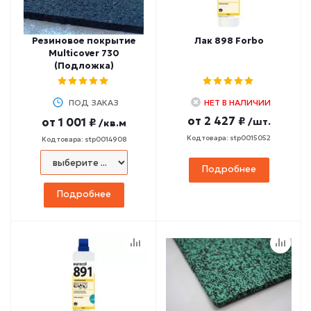
Резиновое покрытие
Лак 898 Forbo
Multicover 730
(Подложка)
ПОД ЗАКАЗ
НЕТ В НАЛИЧИИ
от
2 427 ₽
от
1 001 ₽
/шт.
/кв.м
Код товара: stp0015052
Код товара: stp0014908
Подробнее
Подробнее