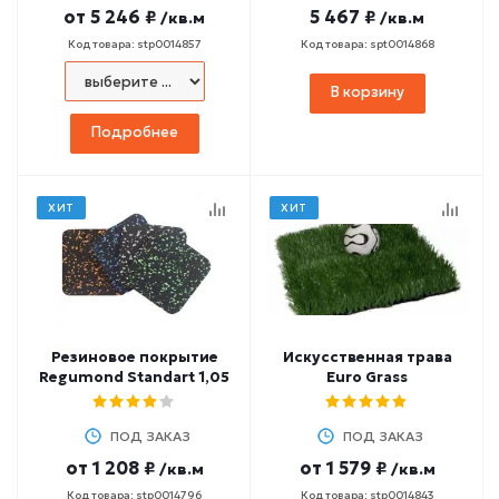
от
5 246 ₽
5 467 ₽
/кв.м
/кв.м
Код товара: stp0014857
Код товара: spt0014868
В корзину
Подробнее
ХИТ
ХИТ
Резиновое покрытие
Искусственная трава
Regumond Standart 1,05
Euro Grass
ПОД ЗАКАЗ
ПОД ЗАКАЗ
от
1 208 ₽
от
1 579 ₽
/кв.м
/кв.м
Код товара: stp0014796
Код товара: stp0014843