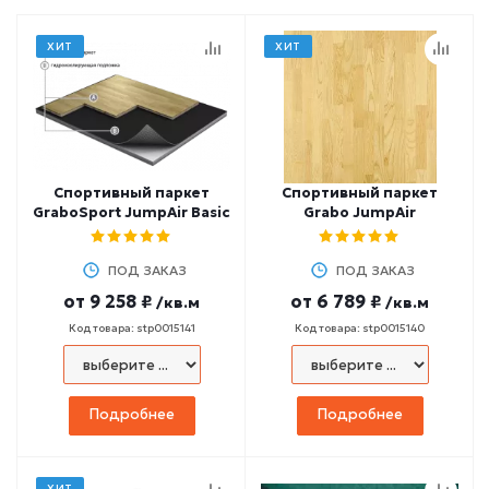
ХИТ
ХИТ
Спортивный паркет
Спортивный паркет
GraboSport JumpAir Basic
Grabo JumpAir
ПОД ЗАКАЗ
ПОД ЗАКАЗ
от
9 258 ₽
от
6 789 ₽
/кв.м
/кв.м
Код товара: stp0015141
Код товара: stp0015140
Подробнее
Подробнее
ХИТ