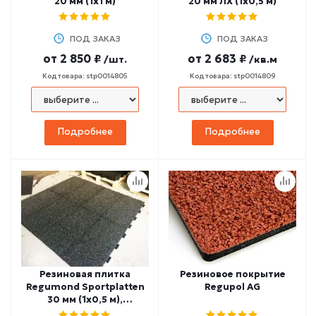
20 мм (1х1 м)
20 мм ЛХ (1х0,5 м)
ПОД ЗАКАЗ
ПОД ЗАКАЗ
от
2 850 ₽
от
2 683 ₽
/шт.
/кв.м
Код товара: stp0014805
Код товара: stp0014809
Подробнее
Подробнее
Резиновая плитка
Резиновое покрытие
Regumond Sportplatten
Regupol AG
30 мм (1х0,5 м),
боковины