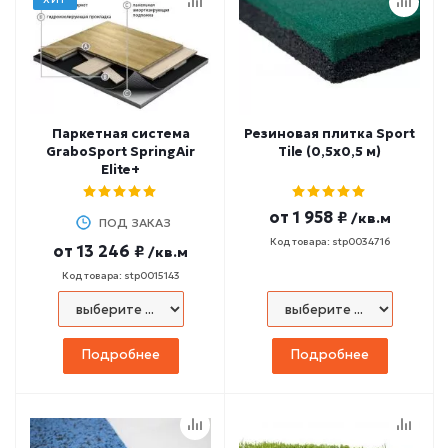
Паркетная система
Резиновая плитка Sport
GraboSport SpringAir
Tile (0,5x0,5 м)
Elite+
от
1 958 ₽
/кв.м
ПОД ЗАКАЗ
Код товара: stp0034716
от
13 246 ₽
/кв.м
Код товара: stp0015143
Подробнее
Подробнее