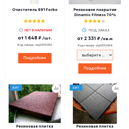
Очиститель 891 Forbo
Резиновое покрытие
Dinamic Fitness 70%
НЕТ В НАЛИЧИИ
ПОД ЗАКАЗ
от
1 648 ₽
/шт.
от
2 331 ₽
/кв.м
Код товара: stp0015055
Код товара: stp0012656
Подробнее
Подробнее
ХИТ
ХИТ
Резиновая плитка
Резиновая плитка