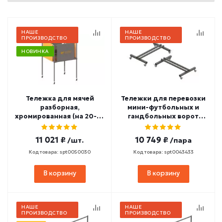
НАШЕ
НАШЕ
ПРОИЗВОДСТВО
ПРОИЗВОДСТВО
НОВИНКА
Тележка для мячей
Тележки для перевозки
разборная,
мини-футбольных и
хромированная (на 20-25
гандбольных ворот
шт.) СТД-18
СТ-239
11 021 ₽
10 749 ₽
/шт.
/пара
Код товара: spt0050030
Код товара: spt0043433
В корзину
В корзину
НАШЕ
НАШЕ
ПРОИЗВОДСТВО
ПРОИЗВОДСТВО