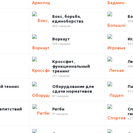
Бокс, борьба,
Бо
единоборства
358
833 товаров
Воркаут
Иг
333 товаров
50 
Кроссфит,
Ле
функциональный
569
тренинг
217 товаров
й теннис
Оборудование для
П
сдачи нормативов
37 
87 товаров
епятствий
Регби
Сп
ги
31 товаров
477