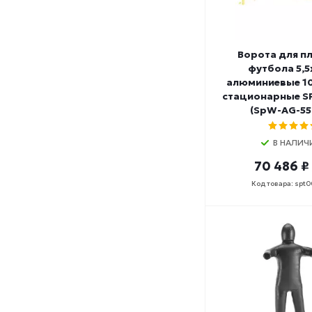
Ворота для п
футбола 5,5
алюминиевые 1
стационарные 
(SpW-AG-55
В НАЛИЧ
70 486 ₽
Код товара: spt0