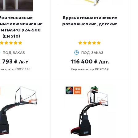
йки теннисные
Брусья гимнастические
ные алюминиевые
разновысокие, детские
мм HASPO 924-500
(EN 510)
ПОД ЗАКАЗ
ПОД ЗАКАЗ
1 793 ₽
116 400 ₽
/к-т
/шт.
товара: spt0033376
Код товара: spt0032549