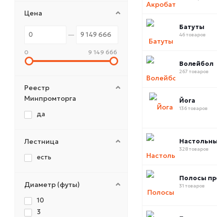
Цена
Батуты
46 товаров
0
9 149 666
Волейбол
267 товаров
Реестр
Минпромторга
Йога
136 товаров
да
Лестница
Настольны
328 товаров
есть
Полосы пр
Диаметр (футы)
31 товаров
10
3