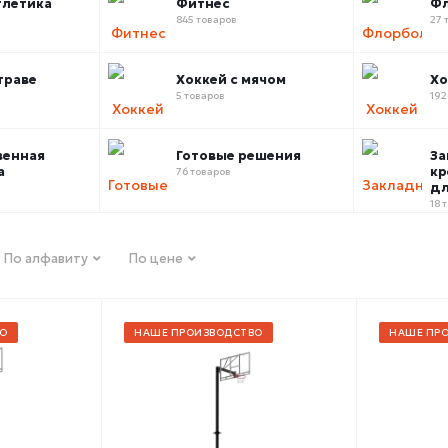
тлетика
Фитнес
Ф
845 товаров
27 
траве
Хоккей с мячом
Хо
5 товаров
192
венная
Готовые решения
За
а
кр
76 товаров
дл
18 
По алфавиту
По цене
О
НАШЕ ПРОИЗВОДСТВО
НАШЕ ПР