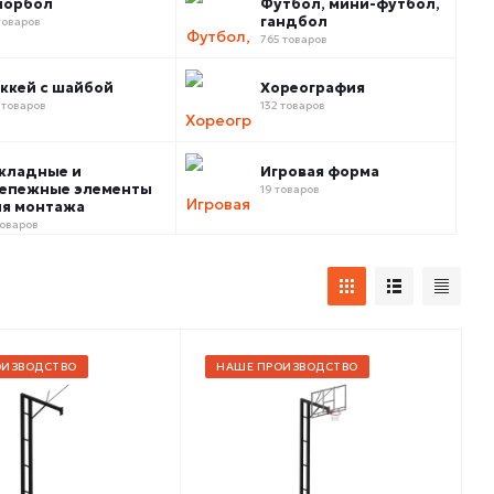
лорбол
Футбол, мини-футбол,
гандбол
товаров
765 товаров
ккей с шайбой
Хореография
 товаров
132 товаров
кладные и
Игровая форма
епежные элементы
19 товаров
я монтажа
товаров
ОИЗВОДСТВО
НАШЕ ПРОИЗВОДСТВО