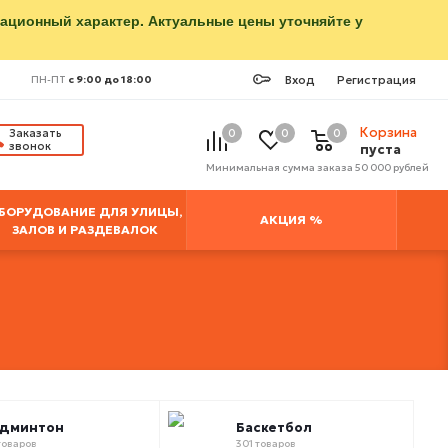
мационный характер. Актуальные цены уточняйте у
Вход
Регистрация
ПН-ПТ
с 9:00 до 18:00
Корзина
Заказать
0
0
0
звонок
пуста
Минимальная сумма заказа 50 000 рублей
БОРУДОВАНИЕ ДЛЯ УЛИЦЫ,
АКЦИЯ %
ЗАЛОВ И РАЗДЕВАЛОК
админтон
Баскетбол
товаров
301 товаров