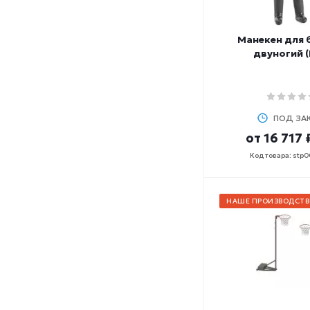
Манекен для
двуногий (
ПОД ЗА
от
16 717 
Код товара: stp
НАШЕ ПРОИЗВОДСТВ