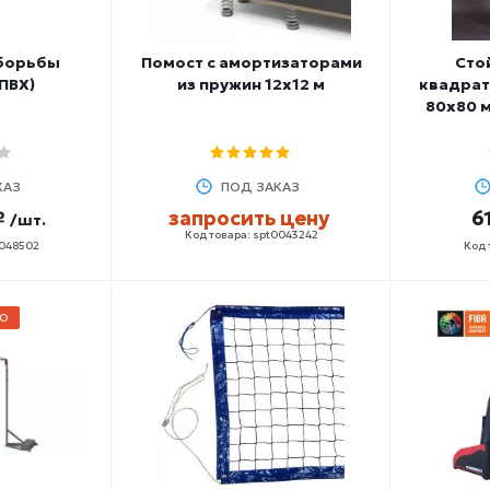
 борьбы
Помост с амортизаторами
Сто
ПВХ)
из пружин 12х12 м
квадрат
80х80 
КАЗ
ПОД ЗАКАЗ
₽
запросить цену
6
/шт.
Код товара: spt0043242
0048502
Код 
О