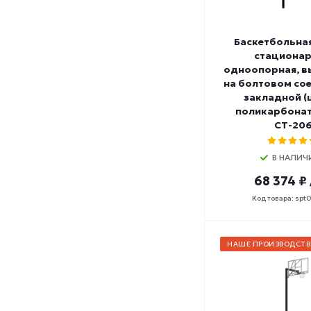
Баскетбольна
стационар
одноопорная, вы
на болтовом сое
закладной (
поликарбонат
СТ-20
В НАЛИЧ
68 374 ₽
Код товара: spt
НАШЕ ПРОИЗВОДСТВ