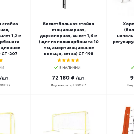
я стойка
Баскетбольная стойка
Хоре
ная,
стационарная,
(бал
лет 1,2 м
двухопорная, вылет 1,6 м
наполь
арбоната
(щит из поликарбоната 10
регулиру
ационное
мм, амортизационное
) СТ-207
кольцо, сетка) СТ-198
ИИ
В НАЛИЧИИ
72 180 ₽
9
/шт.
/шт.
0041529
Код товара: spt0041281
Код 