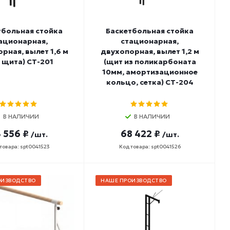
тбольная стойка
Баскетбольная стойка
ационарная,
стационарная,
рная, вылет 1,6 м
двухопорная, вылет 1,2 м
з щита) СТ-201
(щит из поликарбоната
10мм, амортизационное
кольцо, сетка) СТ-204
В НАЛИЧИИ
В НАЛИЧИИ
 556 ₽
68 422 ₽
/шт.
/шт.
товара: spt0041523
Код товара: spt0041526
ОИЗВОДСТВО
НАШЕ ПРОИЗВОДСТВО