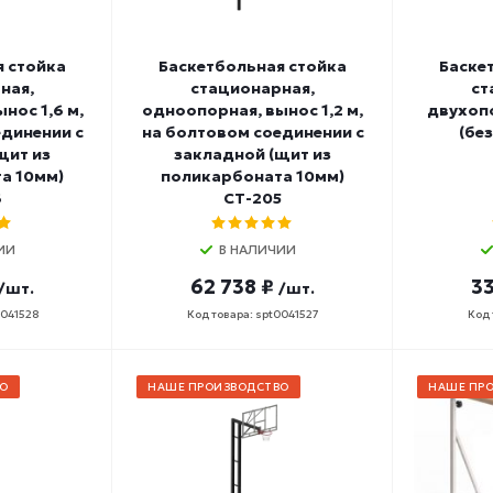
я стойка
Баскетбольная стойка
Баске
ная,
стационарная,
ст
нос 1,6 м,
одноопорная, вынос 1,2 м,
двухопо
динении с
на болтовом соединении с
(бе
щит из
закладной (щит из
а 10мм)
поликарбоната 10мм)
6
СТ-205
ИИ
В НАЛИЧИИ
62 738 ₽
33
/шт.
/шт.
0041528
Код товара: spt0041527
Код 
О
НАШЕ ПРОИЗВОДСТВО
НАШЕ ПР