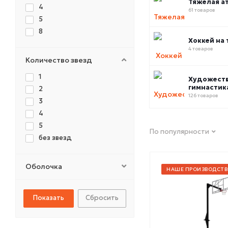
Тяжелая а
4
61 товаров
5
8
Хоккей на 
4 товаров
Количество звезд
1
Художест
гимнастик
2
126 товаров
3
4
5
По популярности
без звезд
Оболочка
НАШЕ ПРОИЗВОДСТВ
Сбросить