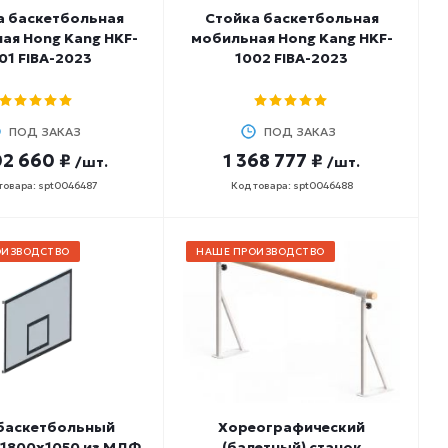
а баскетбольная
Стойка баскетбольная
ая Hong Kang HKF-
мобильная Hong Kang HKF-
01 FIBA-2023
1002 FIBA-2023
ПОД ЗАКАЗ
ПОД ЗАКАЗ
02 660 ₽
1 368 777 ₽
/шт.
/шт.
товара: spt0046487
Код товара: spt0046488
ОИЗВОДСТВО
НАШЕ ПРОИЗВОДСТВО
баскетбольный
Хореографический
 1800х1050 из МДФ
(балетный) станок