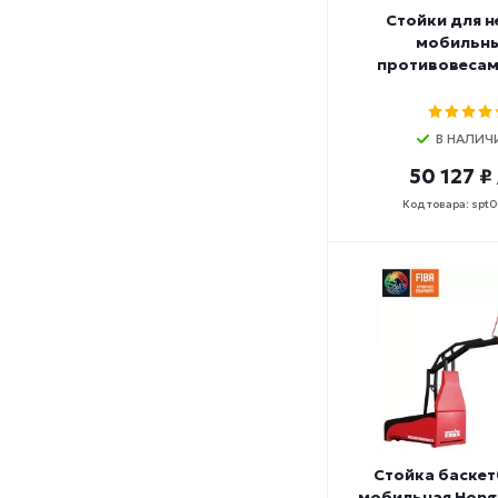
Стойки для н
мобильны
противовесам
В НАЛИЧ
50 127 ₽
Код товара: spt
Стойка баске
мобильная Hong 