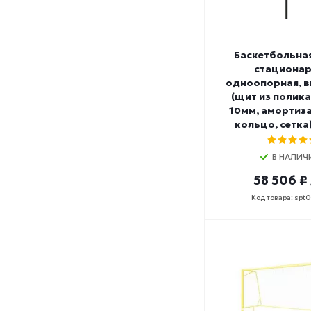
Баскетбольна
стационар
одноопорная, вы
(щит из полик
10мм, амортиз
кольцо, сетка
В НАЛИЧ
58 506 ₽
Код товара: spt