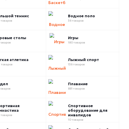
льшой теннис
Водное поло
 товаров
36 товаров
ровые столы
Игры
товаров
180 товаров
гкая атлетика
Лыжный спорт
 товаров
136 товаров
адел
Плавание
товаров
881 товаров
ортивная
Спортивное
мнастика
оборудование для
инвалидов
 товаров
10 товаров