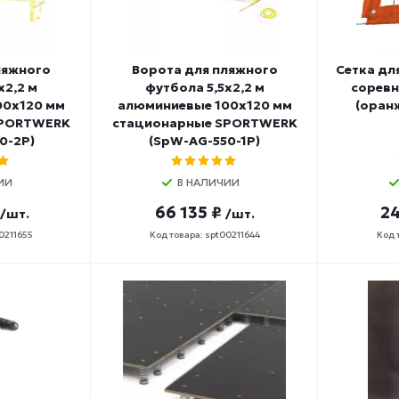
ляжного
Ворота для пляжного
Сетка дл
х2,2 м
футбола 5,5х2,2 м
соревн.
00х120 мм
алюминиевые 100х120 мм
(оранж
SPORTWERK
стационарные SPORTWERK
0-2P)
(SpW-AG-550-1P)
ИИ
В НАЛИЧИИ
66 135 ₽
24
/шт.
/шт.
0211655
Код товара: spt00211644
Код 