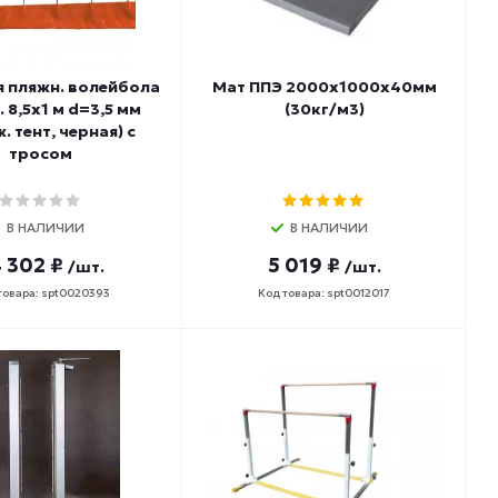
я пляжн. волейбола
Мат ППЭ 2000х1000х40мм
 8,5х1 м d=3,5 мм
(30кг/м3)
. тент, черная) с
тросом
В НАЛИЧИИ
В НАЛИЧИИ
 302 ₽
5 019 ₽
/шт.
/шт.
товара: spt0020393
Код товара: spt0012017