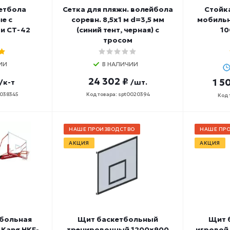
етбола
Сетка для пляжн. волейбола
Стойк
е с
соревн. 8,5х1 м d=3,5 мм
мобильн
и СТ-42
(синий тент, черная) с
10
тросом
ИИ
В НАЛИЧИИ
24 302 ₽
1 5
/к-т
/шт.
0038345
Код товара: spt0020394
Код 
НАШЕ ПРОИЗВОДСТВО
НАШЕ ПР
АКЦИЯ
АКЦИЯ
тбольная
Щит баскетбольный
Щит 
Kang HKF-
тренировочный 1200х900
игровой