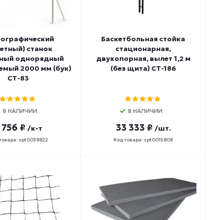
ографический
Баскетбольная стойка
етный) станок
стационарная,
ный однорядный
двухопорная, вылет 1,2 м
емый 2000 мм (бук)
(без щита) СТ-186
СТ-83
В НАЛИЧИИ
В НАЛИЧИИ
 756 ₽
33 333 ₽
/к-т
/шт.
товара: spt0038822
Код товара: spt0015808