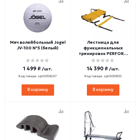
Мяч волейбольный Jogel
Лестница для
JV-100 №5 (белый)
функциональных
тренировок PERFORM
BETTER Agility Ladder
1 499 ₽
14 390 ₽
/шт.
/шт.
Код товара: spt0038297
Код товара: spt0038135
В корзину
В корзину