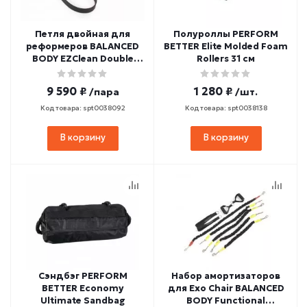
Петля двойная для
Полуроллы PERFORM
реформеров BALANCED
BETTER Elite Molded Foam
BODY EZClean Double
Rollers 31 см
Loops
9 590 ₽
1 280 ₽
/пара
/шт.
Код товара: spt0038092
Код товара: spt0038138
В корзину
В корзину
Сэндбэг PERFORM
Набор амортизаторов
BETTER Economy
для Exo Chair BALANCED
Ultimate Sandbag
BODY Functional