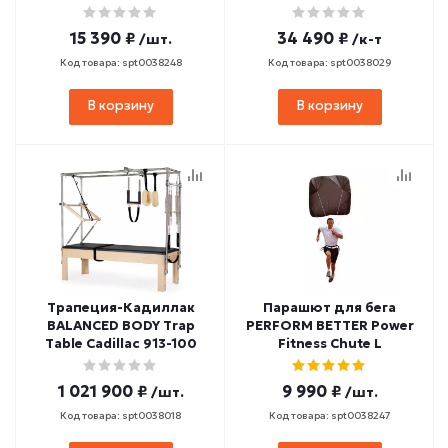
Resistance
15 390 ₽
34 490 ₽
/шт.
/к-т
Код товара: spt0038248
Код товара: spt0038029
В корзину
В корзину
Трапеция-Кадиллак
Парашют для бега
BALANCED BODY Trap
PERFORM BETTER Power
Table Cadillac 913-100
Fitness Chute L
1 021 900 ₽
9 990 ₽
/шт.
/шт.
Код товара: spt0038018
Код товара: spt0038247