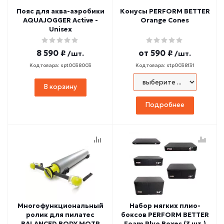
Пояс для аква-аэробики
Конусы PERFORM BETTER
AQUAJOGGER Active -
Orange Cones
Unisex
8 590 ₽
от
590 ₽
/шт.
/шт.
Код товара: spt0038003
Код товара: stp0038131
В корзину
Подробнее
Многофункциональный
Набор мягких плио-
ролик для пилатес
боксов PERFORM BETTER
BALANCED BODY MOTR
Foam Plyo Boxes (3 шт.)