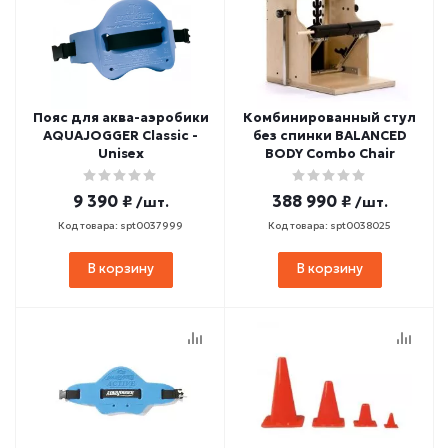
Пояс для аква-аэробики
Комбинированный стул
AQUAJOGGER Classic -
без спинки BALANCED
Unisex
BODY Combo Chair
9 390 ₽
388 990 ₽
/шт.
/шт.
Код товара: spt0037999
Код товара: spt0038025
В корзину
В корзину