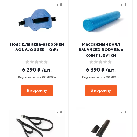
Пояс для аква-аэробики
Массажный ролл
AQUAJOGGER - Kid’s
BALANCED BODY Blue
Roller 15х91 см
6 290 ₽
6 390 ₽
/шт.
/шт.
Код товара: spt0038004
Код товара: spt0038035
В корзину
В корзину