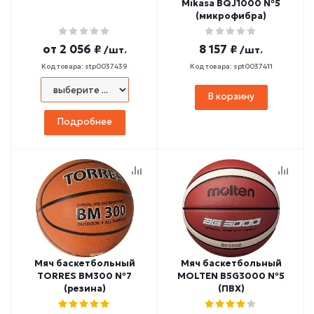
Mikasa BQJ1000 №5
(микрофибра)
от
2 056 ₽
8 157 ₽
/шт.
/шт.
Код товара: stp0037439
Код товара: spt0037411
В корзину
Подробнее
Мяч баскетбольный
Мяч баскетбольный
TORRES BM300 №7
MOLTEN B5G3000 №5
(резина)
(ПВХ)