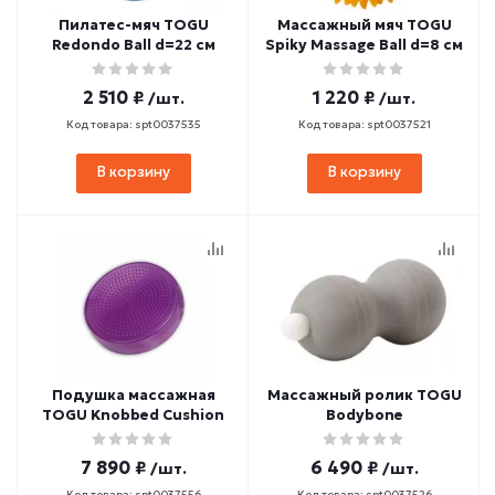
Пилатес-мяч TOGU
Массажный мяч TOGU
Redondo Ball d=22 см
Spiky Massage Ball d=8 см
2 510 ₽
1 220 ₽
/шт.
/шт.
Код товара: spt0037535
Код товара: spt0037521
В корзину
В корзину
Подушка массажная
Массажный ролик TOGU
TOGU Knobbed Cushion
Bodybone
7 890 ₽
6 490 ₽
/шт.
/шт.
Код товара: spt0037556
Код товара: spt0037526