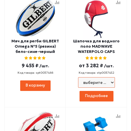
Мяч для регби GILBERT
Шапочка для водного
Omega №5 (резина)
поло MADWAVE
бело-сине-черный
WATERPOLO CAPS
9 455 ₽
от
3 282 ₽
/шт.
/шт.
Код товара: spt0037466
Код товара: stp0037452
В корзину
Подробнее