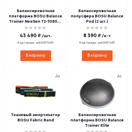
Балансировочная
Балансировочная
платформа BOSU Balance
полусфера BOSU Balance
Trainer NexGen 72-10850-
Pod (2 шт.)
PNGQ
43 490 ₽
8 390 ₽
/шт.
/к-т
Код товара: spt0037495
Код товара: spt0037487
В корзину
В корзину
Тканевый амортизатор
Балансировочная
BOSU Fabric Band
платформа BOSU Balance
Trainer Elite