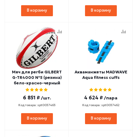
В корзину
В корзину
Мяч для регби GILBERT
Акваманжеты MADWAVE
G-TR4000 №5 (резина)
Aqua fitness cuffs
бело-красно-черный
6 851 ₽
4 624 ₽
/шт.
/пара
Код товара: spt0037463
Код товара: spt0037462
В корзину
В корзину