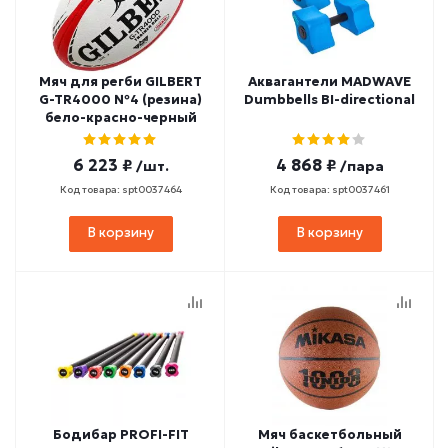
Мяч для регби GILBERT
Аквагантели MADWAVE
G-TR4000 №4 (резина)
Dumbbells BI-directional
бело-красно-черный
6 223 ₽
4 868 ₽
/шт.
/пара
Код товара: spt0037464
Код товара: spt0037461
В корзину
В корзину
Бодибар PROFI-FIT
Мяч баскетбольный