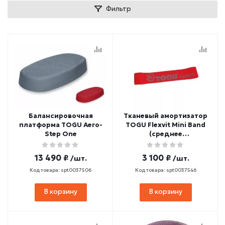
Фильтр
Балансировочная
Тканевый амортизатор
платформа TOGU Aero-
TOGU Flexvit Mini Band
Step One
(среднее
сопротивление)
13 490 ₽
3 100 ₽
/шт.
/шт.
Код товара: spt0037506
Код товара: spt0037546
В корзину
В корзину