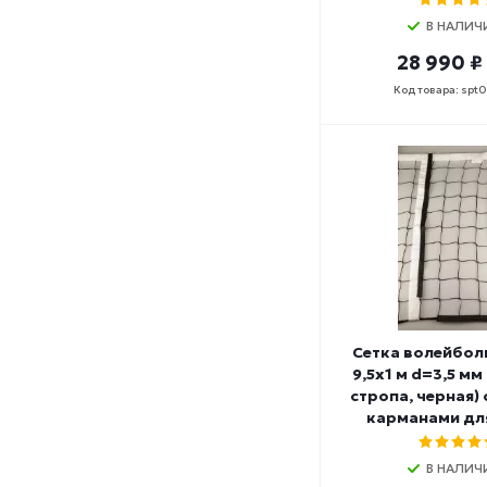
В НАЛИЧ
28 990 ₽
Код товара: spt
Сетка волейболь
9,5х1 м d=3,5 мм
стропа, черная) с тросом и
карманами дл
В НАЛИЧ