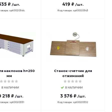
535 ₽
419 ₽
/шт.
/шт.
товара: spt0020344
Код товара: spt0020343
ля наклонов h=250
Станок-счетчик для
мм
отжиманий
В НАЛИЧИИ
В НАЛИЧИИ
 218 ₽
3 576 ₽
/шт.
/шт.
товара: spt0020331
Код товара: spt0020332