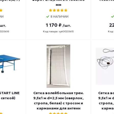
мм
ИИ
В НАЛИЧИИ
1 170 ₽
22
шт.
/шт.
0020416
Код товара: spt0020415
Код 
START LINE
Сетка волейбольная трен.
Сетка в
с сеткой)
9,5х1 м d=2,5 мм (оверлок,
9,5х1 м 
стропа, белая) с тросом и
стропа,
карманами для антенн
карма