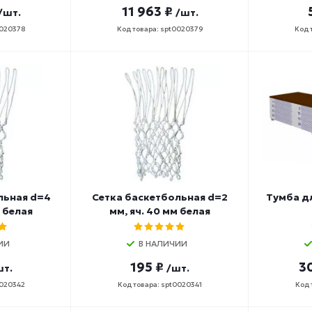
11 963 ₽
/шт.
/шт.
0020378
Код товара: spt0020379
Код 
льная d=4
Сетка баскетбольная d=2
Тумба д
м белая
мм, яч. 40 мм белая
ИИ
В НАЛИЧИИ
195 ₽
30
шт.
/шт.
0020342
Код товара: spt0020341
Код 