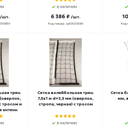
ИИ
В НАЛИЧИИ
6 386 ₽
10
/шт.
/шт.
0010839
Код товара: spt0020366
Код 
ная трен.
Сетка волейбольная трен.
Сетка б
 (оверлок,
7,5х1 м d=3,5 мм (оверлок,
мм, 
стропа, черная) с тросом
я антенн
ИИ
В НАЛИЧИИ