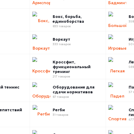
Бокс, борьба,
Бо
единоборства
358
833 товаров
Воркаут
Иг
333 товаров
50 
Кроссфит,
Ле
функциональный
569
тренинг
217 товаров
й теннис
Оборудование для
П
сдачи нормативов
37 
87 товаров
епятствий
Регби
Сп
ги
31 товаров
477