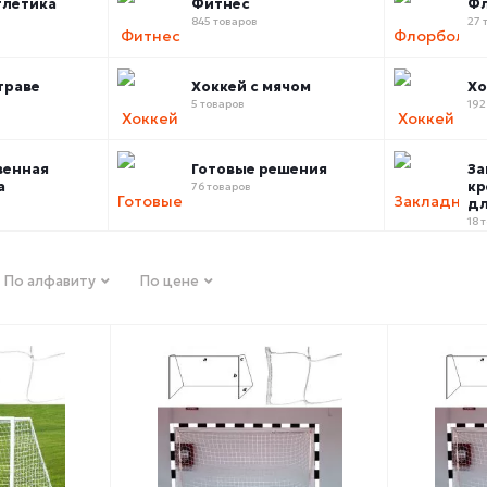
тлетика
Фитнес
Ф
845 товаров
27 
траве
Хоккей с мячом
Хо
5 товаров
192
венная
Готовые решения
За
а
кр
76 товаров
дл
18 
По алфавиту
По цене