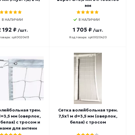
мм
В НАЛИЧИИ
В НАЛИЧИИ
 192 ₽
1 705 ₽
/шт.
/шт.
товара: spt0020413
Код товара: spt0020420
олейбольная трен.
Сетка волейбольная трен.
d=3,5 мм (оверлок,
7,5х1 м d=3,5 мм (оверлок,
 белая) с тросом и
белая) с тросом
нами для антенн