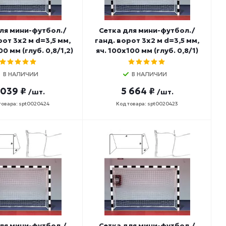
ля мини-футбол./
Сетка для мини-футбол./
рот 3х2 м d=3,5 мм,
ганд. ворот 3х2 м d=3,5 мм,
00 мм (глуб. 0,8/1,2)
яч. 100х100 мм (глуб. 0,8/1)
В НАЛИЧИИ
В НАЛИЧИИ
 039 ₽
5 664 ₽
/шт.
/шт.
товара: spt0020424
Код товара: spt0020423
ля мини-футбол./
Сетка для мини-футбол./