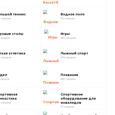
льшой теннис
Водное поло
 товаров
36 товаров
ровые столы
Игры
товаров
180 товаров
гкая атлетика
Лыжный спорт
 товаров
136 товаров
адел
Плавание
товаров
881 товаров
ортивная
Спортивное
мнастика
оборудование для
инвалидов
 товаров
10 товаров