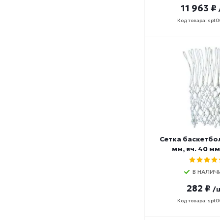
11 963 ₽
Код товара: spt
Сетка баскетбо
мм, яч. 40 м
В НАЛИЧ
282 ₽
/
Код товара: spt