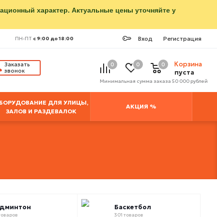
мационный характер. Актуальные цены уточняйте у
Вход
Регистрация
ПН-ПТ
с 9:00 до 18:00
Корзина
Заказать
0
0
0
звонок
пуста
Минимальная сумма заказа 50 000 рублей
БОРУДОВАНИЕ ДЛЯ УЛИЦЫ,
АКЦИЯ %
ЗАЛОВ И РАЗДЕВАЛОК
админтон
Баскетбол
товаров
301 товаров