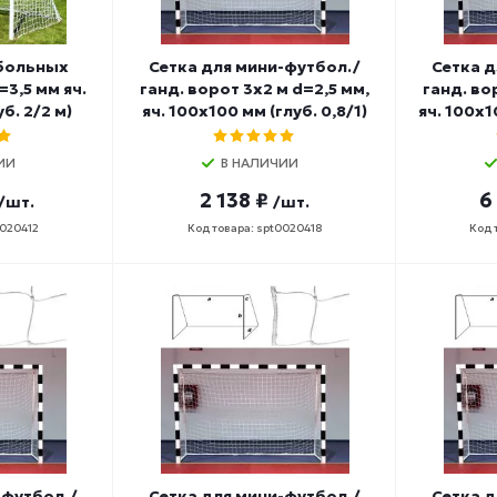
тбольных
Сетка для мини-футбол./
Сетка д
=3,5 мм яч.
ганд. ворот 3х2 м d=2,5 мм,
ганд. во
б. 2/2 м)
яч. 100х100 мм (глуб. 0,8/1)
яч. 100х1
ИИ
В НАЛИЧИИ
2 138 ₽
6
/шт.
/шт.
0020412
Код товара: spt0020418
Код 
-футбол./
Сетка для мини-футбол./
Сетка д