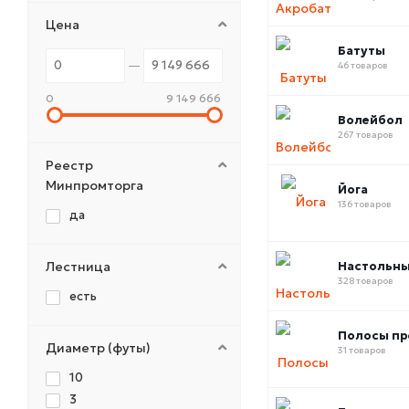
Цена
Батуты
46 товаров
0
9 149 666
Волейбол
267 товаров
Реестр
Минпромторга
Йога
136 товаров
да
Лестница
Настольны
328 товаров
есть
Полосы пр
Диаметр (футы)
31 товаров
10
3