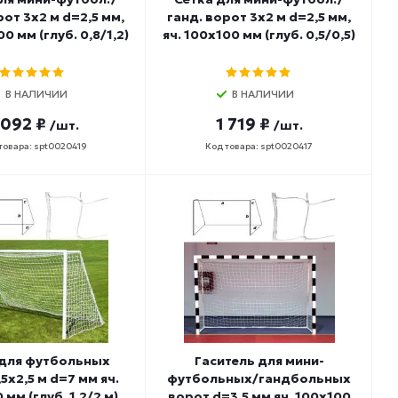
рот 3х2 м d=2,5 мм,
ганд. ворот 3х2 м d=2,5 мм,
00 мм (глуб. 0,8/1,2)
яч. 100х100 мм (глуб. 0,5/0,5)
В НАЛИЧИИ
В НАЛИЧИИ
 092 ₽
1 719 ₽
/шт.
/шт.
товара: spt0020419
Код товара: spt0020417
 для футбольных
Гаситель для мини-
5х2,5 м d=7 мм яч.
футбольных/гандбольных
мм (глуб. 1,2/2 м)
ворот d=3,5 мм яч. 100х100