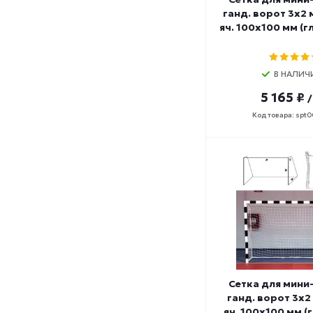
ганд. ворот 3х2 
яч. 100х100 мм (гл
В НАЛИЧ
5 165 ₽
/
Код товара: spt
Сетка для мини
ганд. ворот 3х2
яч. 100х100 мм (гл