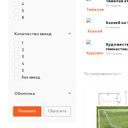
Тяжелая а
4
61 товаров
5
8
Хоккей на 
4 товаров
Количество звезд
1
Художест
гимнастик
2
126 товаров
3
4
5
По популярности
без звезд
Оболочка
Сбросить