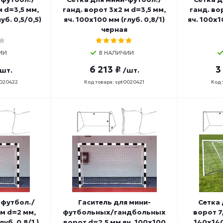
м d=3,5 мм,
ганд. ворот 3х2 м d=3,5 мм,
ганд. во
уб. 0,5/0,5)
яч. 100х100 мм (глуб. 0,8/1)
яч. 100х1
черная
ИИ
В НАЛИЧИИ
6 213 ₽
3
шт.
/шт.
0020422
Код товара: spt0020421
Код 
-футбол./
Гаситель для мини-
Сетка
 м d=2 мм,
футбольных/гандбольных
ворот 7,
уб. 0,8/1 )
ворот d=2,5 мм яч. 100х100
140х140 