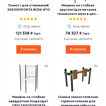
Помост для отжиманий
Мишень на стойках
ZAVODSPORTA W256 GTO
круглая (для метания
теннисного мяча в цель)
d=90 см ZAVODSPORTA
W254 GTO
ПОД ЗАКАЗ
ПОД ЗАКАЗ
121 538 ₽
76 527 ₽
/шт.
/шт.
Код товара: spt0046714
Код товара: spt0046713
В корзину
В корзину
Мишень на стойках
Скамья гимнастическая
квадратная (подходит
горизонтальная для
ОВЗ) ZAVODSPORTA
измерения гибкости