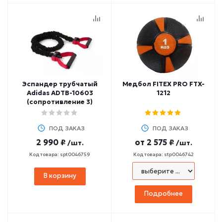
Эспандер трубчатый
Медбол FITEX PRO FTX-
Adidas ADTB-10603
1212
(сопротивление 3)
ПОД ЗАКАЗ
ПОД ЗАКАЗ
2 990 ₽
от
2 575 ₽
/шт.
/шт.
Код товара: spt0046759
Код товара: stp0046742
В корзину
Подробнее