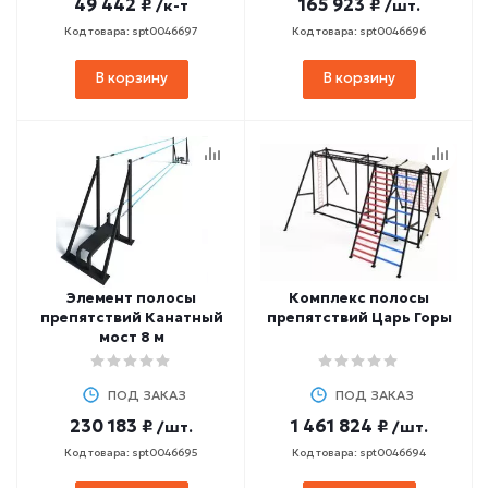
49 442 ₽
165 923 ₽
/к-т
/шт.
Код товара: spt0046697
Код товара: spt0046696
В корзину
В корзину
Элемент полосы
Комплекс полосы
препятствий Канатный
препятствий Царь Горы
мост 8 м
ПОД ЗАКАЗ
ПОД ЗАКАЗ
230 183 ₽
1 461 824 ₽
/шт.
/шт.
Код товара: spt0046695
Код товара: spt0046694