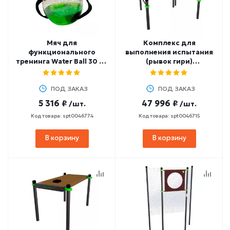
Мяч для
Комплекс для
функционального
выполнения испытания
тренинга Water Ball 30 см
(рывок гири)
PROFI-FIT
ZAVODSPORTA W257 GTO
ПОД ЗАКАЗ
ПОД ЗАКАЗ
5 316 ₽
47 996 ₽
/шт.
/шт.
Код товара: spt0046774
Код товара: spt0046715
В корзину
В корзину