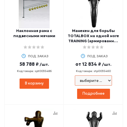
Наклонная рама с
Манекен для борьбы
подвесными мячами
TOTALBOX на одной ноге
TRAINING (армированная
ткань ПВХ) МБТ 1
ПОД ЗАКАЗ
ПОД ЗАКАЗ
58 788 ₽
от
12 834 ₽
/шт.
/шт.
Код товара: spt0035486
Код товара: stp0035460
В корзину
Подробнее