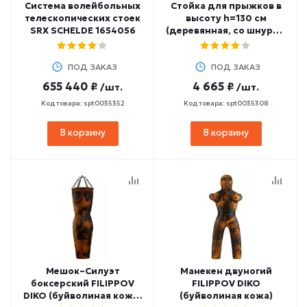
Система волейбольных
Стойка для прыжков в
телескопических стоек
высоту h=130 см
SRX SCHELDE 1654056
(деревянная, со шнуром
3 м)
ПОД ЗАКАЗ
ПОД ЗАКАЗ
655 440 ₽
4 665 ₽
/шт.
/шт.
Код товара: spt0035352
Код товара: spt0035308
В корзину
В корзину
Мешок–Cилуэт
Манекен двуногий
боксерский FILIPPOV
FILIPPOV DIKO
DIKO (буйволиная кожа)
(буйволиная кожа)