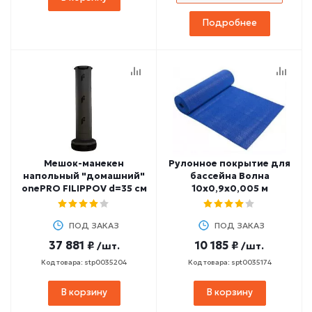
Подробнее
Мешок-манекен
Рулонное покрытие для
напольный "домашний"
бассейна Волна
onePRO FILIPPOV d=35 см
10х0,9х0,005 м
ПОД ЗАКАЗ
ПОД ЗАКАЗ
37 881 ₽
10 185 ₽
/шт.
/шт.
Код товара: stp0035204
Код товара: spt0035174
В корзину
В корзину