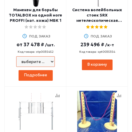
Манекен для борьбы
Система волейбольных
TOTALBOX на одной ноге
стоек SRX
PROFFI (нат. кожа) МБК 1
нетелескопическая
SCHELDE 1654050
ПОД ЗАКАЗ
ПОД ЗАКАЗ
от
37 478 ₽
239 496 ₽
/шт.
/к-т
Код товара: stp0035452
Код товара: spt0035354
В корзину
Подробнее