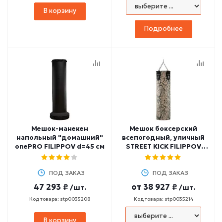
В корзину
Подробнее
Мешок-манекен
Мешок боксерский
напольный "домашний"
всепогодный, уличный
onePRO FILIPPOV d=45 см
STREET KICK FILIPPOV
(антивандальный пвх
950 гр/м2, "лодочный")
ПОД ЗАКАЗ
ПОД ЗАКАЗ
47 293 ₽
от
38 927 ₽
/шт.
/шт.
Код товара: stp0035208
Код товара: stp0035214
В корзину