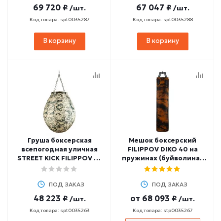
69 720 ₽
67 047 ₽
/шт.
/шт.
Код товара: spt0035287
Код товара: spt0035288
В корзину
В корзину
Груша боксерская
Мешок боксерский
всепогодная уличная
FILIPPOV DIKO 40 на
STREET KICK FILIPPOV 38
пружинах (буйволиная
кг, 80 см
кожа)
ПОД ЗАКАЗ
ПОД ЗАКАЗ
48 223 ₽
от
68 093 ₽
/шт.
/шт.
Код товара: spt0035263
Код товара: stp0035267