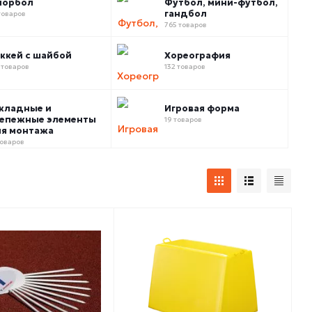
лорбол
Футбол, мини-футбол,
гандбол
товаров
765 товаров
ккей с шайбой
Хореография
 товаров
132 товаров
кладные и
Игровая форма
епежные элементы
19 товаров
я монтажа
товаров