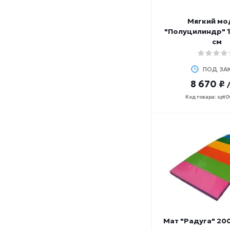
Мягкий мо
"Полуцилиндр" 
см
ПОД ЗА
8 670 ₽
Код товара: spt
Мат "Радуга" 20