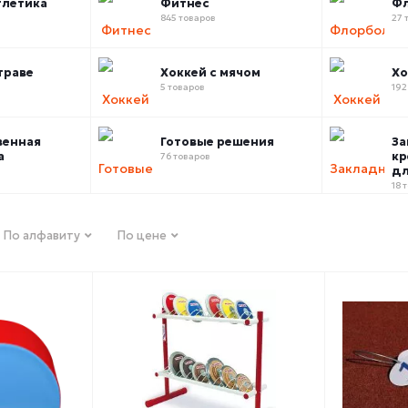
тлетика
Фитнес
Ф
845 товаров
27 
траве
Хоккей с мячом
Хо
5 товаров
192
венная
Готовые решения
За
а
кр
76 товаров
дл
18 
По алфавиту
По цене