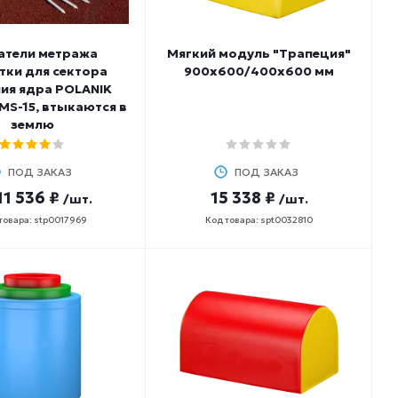
атели метража
Мягкий модуль "Трапеция"
тки для сектора
900х600/400х600 мм
ия ядра POLANIK
MS-15, втыкаются в
землю
ПОД ЗАКАЗ
ПОД ЗАКАЗ
11 536 ₽
15 338 ₽
/шт.
/шт.
товара: stp0017969
Код товара: spt0032810