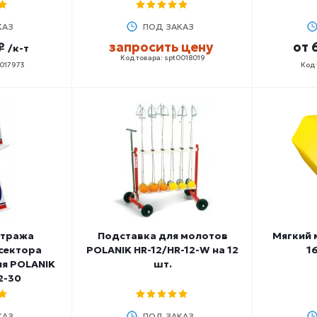
КАЗ
ПОД ЗАКАЗ
₽
запросить цену
от
/к-т
Код товара: spt0018019
0017973
Код 
етража
Подставка для молотов
Мягкий 
сектора
POLANIK HR-12/HR-12-W на 12
1
ия POLANIK
шт.
2-30
КАЗ
ПОД ЗАКАЗ