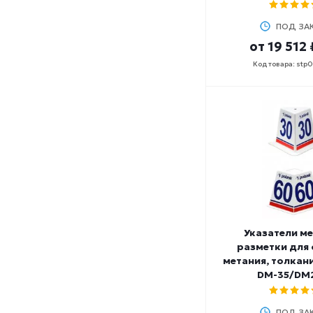
ПОД ЗА
от
19 512 
Код товара: stp
Указатели м
разметки для 
метания, толкан
DM-35/DM
ПОД ЗА