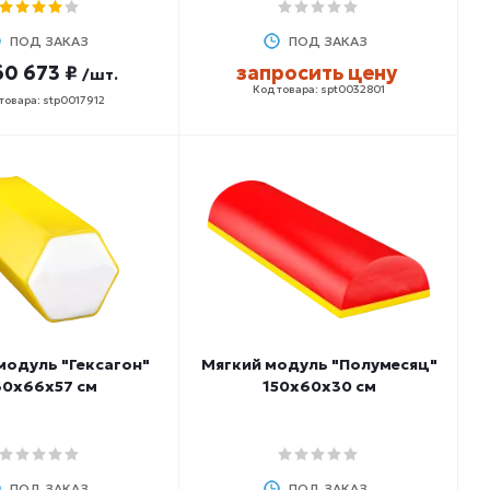
ПОД ЗАКАЗ
ПОД ЗАКАЗ
60 673 ₽
запросить цену
/шт.
Код товара: spt0032801
товара: stp0017912
модуль "Гексагон"
Мягкий модуль "Полумесяц"
60х66х57 см
150х60х30 см
ПОД ЗАКАЗ
ПОД ЗАКАЗ