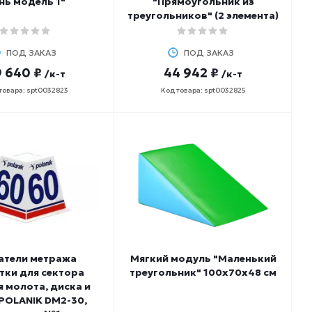
нь модель 1"
"Прямоугольник из
треугольников" (2 элемента)
ПОД ЗАКАЗ
ПОД ЗАКАЗ
 640 ₽
44 942 ₽
/к-т
/к-т
товара: spt0032823
Код товара: spt0032825
атели метража
Мягкий модуль "Маленький
тки для сектора
треугольник" 100х70х48 см
 молота, диска и
POLANIK DM2-30,