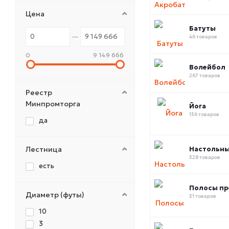
Цена
Батуты
46 товаров
0
9 149 666
Волейбол
267 товаров
Реестр
Минпромторга
Йога
136 товаров
да
Лестница
Настольны
328 товаров
есть
Полосы пр
Диаметр (футы)
31 товаров
10
3