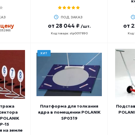
к
КАЗ
ПОД ЗАКАЗ
 цену
от
28 044 ₽
от
2
/шт.
0032865
Код товара: stp0017890
Код 
ХИТ
етража
Платформа для толкания
Подстав
сектора
ядра в помещении POLANIK
POLANI
 POLANIK
SP0319
P-15
 на земле