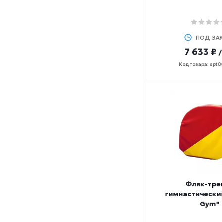
ПОД ЗА
7 633 ₽
Код товара: spt
Фляк-тре
гимнастический
Gym"