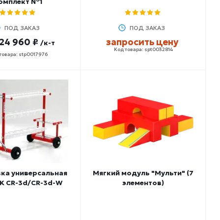
омплект №1
ПОД ЗАКАЗ
ПОД ЗАКАЗ
24 960 ₽
запросить цену
/к-т
Код товара: spt0032814
товара: stp0017976
ка универсальная
Мягкий модуль "Мульти" (7
K СR-3d/СR-3d-W
элементов)