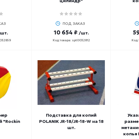
цилиндр"
ко
КАЗ
ПОД ЗАКАЗ
10 654 ₽
59
/шт.
/шт.
0032859
Код товара: spt0032812
Код 
нер
Подставка для копий
Указ
 "Rockin
POLANIK JR-18/JR-18-W на 18
разме
шт.
метания
копья 