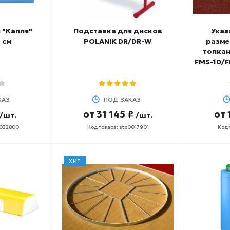
 "Капля"
Подставка для дисков
Указ
 см
POLANIK DR/DR-W
разме
толкан
FMS-10/F
КАЗ
ПОД ЗАКАЗ
от
31 145 ₽
от
/шт.
/шт.
0032800
Код товара: stp0017901
Код 
ХИТ