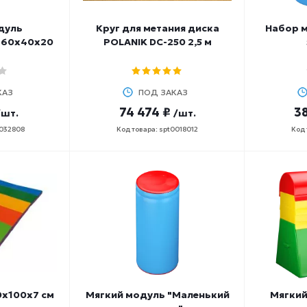
дуль
Круг для метания диска
Набор м
160х40х20
POLANIK DC-250 2,5 м
КАЗ
ПОД ЗАКАЗ
74 474 ₽
38
/шт.
/шт.
0032808
Код товара: spt0018012
Код 
0х100х7 см
Мягкий модуль "Маленький
Мягкий