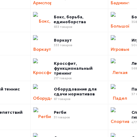
Бокс, борьба,
Бо
единоборства
358
833 товаров
Воркаут
Иг
333 товаров
50 
Кроссфит,
Ле
функциональный
569
тренинг
217 товаров
й теннис
Оборудование для
П
сдачи нормативов
37 
87 товаров
епятствий
Регби
Сп
ги
31 товаров
477