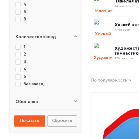
Тяжелая а
4
61 товаров
5
8
Хоккей на 
4 товаров
Количество звезд
1
Художест
гимнастик
2
126 товаров
3
4
5
По популярности
без звезд
Оболочка
Сбросить