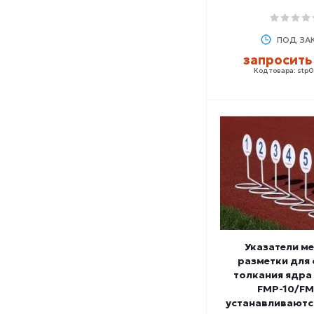
ПОД ЗА
запросить
Код товара: stp
Указатели м
разметки для 
толкания ядра
FMP-10/FM
устанавливаются