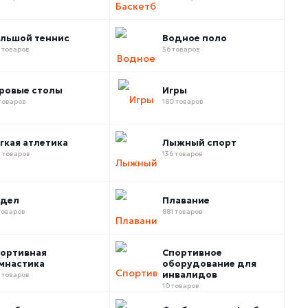
льшой теннис
Водное поло
 товаров
36 товаров
ровые столы
Игры
товаров
180 товаров
гкая атлетика
Лыжный спорт
 товаров
136 товаров
адел
Плавание
товаров
881 товаров
ортивная
Спортивное
мнастика
оборудование для
инвалидов
 товаров
10 товаров