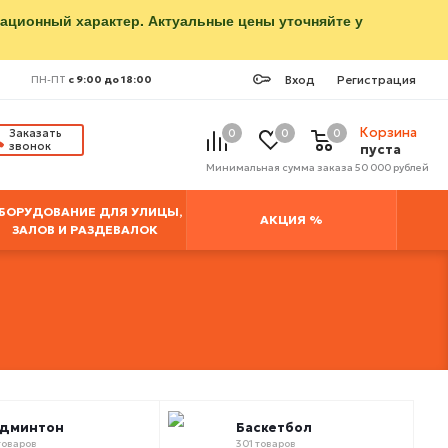
мационный характер. Актуальные цены уточняйте у
Вход
Регистрация
ПН-ПТ
с 9:00 до 18:00
Корзина
Заказать
0
0
0
звонок
пуста
Минимальная сумма заказа 50 000 рублей
БОРУДОВАНИЕ ДЛЯ УЛИЦЫ,
АКЦИЯ %
ЗАЛОВ И РАЗДЕВАЛОК
админтон
Баскетбол
товаров
301 товаров