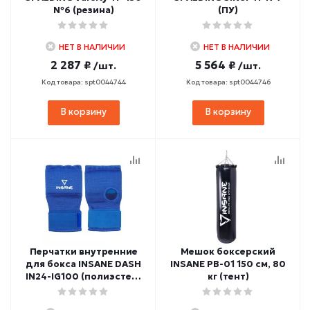
№6 (резина)
(ПУ)
НЕТ В НАЛИЧИИ
НЕТ В НАЛИЧИИ
2 287 ₽
5 564 ₽
/шт.
/шт.
Код товара: spt0044744
Код товара: spt0044746
В корзину
В корзину
Перчатки внутренние
Мешок боксерский
для бокса INSANE DASH
INSANE PB-01 150 см, 80
IN24-IG100 (полиэстер/
кг (тент)
спандекс) синий