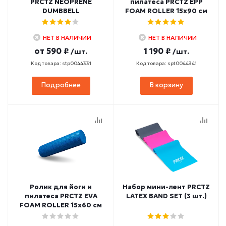
PRCTZ NEOPRENE
пилатеса PRCTZ EPP
DUMBBELL
FOAM ROLLER 15х90 см
НЕТ В НАЛИЧИИ
НЕТ В НАЛИЧИИ
от
590 ₽
1 190 ₽
/шт.
/шт.
Код товара: stp0044331
Код товара: spt0044341
Подробнее
В корзину
Ролик для йоги и
Набор мини-лент PRCTZ
пилатеса PRCTZ EVA
LATEX BAND SET (3 шт.)
FOAM ROLLER 15х60 см