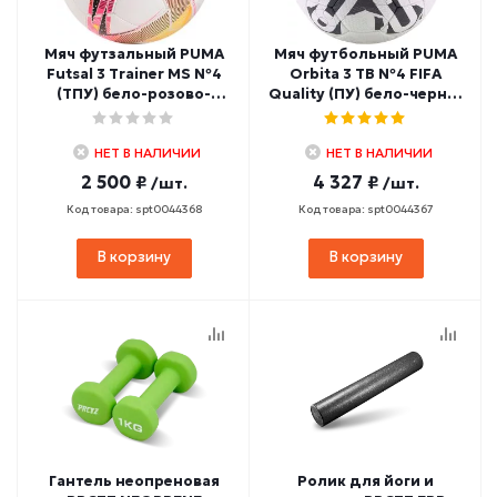
Мяч футзальный PUMA
Мяч футбольный PUMA
Futsal 3 Trainer MS №4
Orbita 3 TB №4 FIFA
(ТПУ) бело-розово-
Quality (ПУ) бело-черно-
желтый
красный
НЕТ В НАЛИЧИИ
НЕТ В НАЛИЧИИ
2 500 ₽
4 327 ₽
/шт.
/шт.
Код товара: spt0044368
Код товара: spt0044367
В корзину
В корзину
Гантель неопреновая
Ролик для йоги и