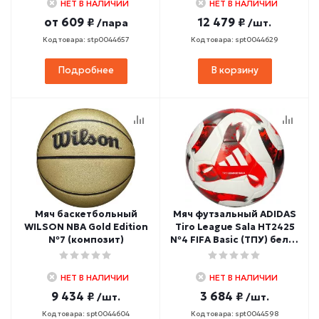
НЕТ В НАЛИЧИИ
НЕТ В НАЛИЧИИ
от
609 ₽
12 479 ₽
/пара
/шт.
Код товара: stp0044657
Код товара: spt0044629
Подробнее
В корзину
Мяч баскетбольный
Мяч футзальный ADIDAS
WILSON NBA Gold Edition
Tiro League Sala HT2425
№7 (композит)
№4 FIFA Basic (ТПУ) бело-
красно-серый
НЕТ В НАЛИЧИИ
НЕТ В НАЛИЧИИ
9 434 ₽
3 684 ₽
/шт.
/шт.
Код товара: spt0044604
Код товара: spt0044598