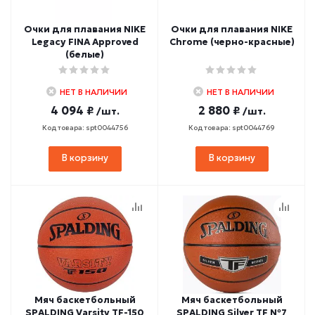
Очки для плавания NIKE
Очки для плавания NIKE
Legacy FINA Approved
Chrome (черно-красные)
(белые)
НЕТ В НАЛИЧИИ
НЕТ В НАЛИЧИИ
4 094 ₽
2 880 ₽
/шт.
/шт.
Код товара: spt0044756
Код товара: spt0044769
В корзину
В корзину
Мяч баскетбольный
Мяч баскетбольный
SPALDING Varsity TF-150
SPALDING Silver TF №7