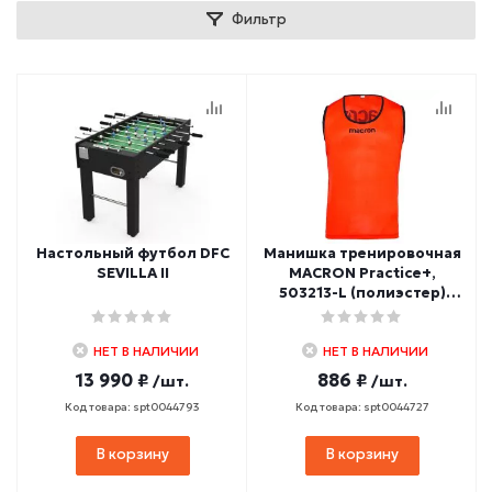
Фильтр
Настольный футбол DFC
Манишка тренировочная
SEVILLA II
MACRON Practice+,
503213-L (полиэстер)
оранжевый
НЕТ В НАЛИЧИИ
НЕТ В НАЛИЧИИ
13 990 ₽
886 ₽
/шт.
/шт.
Код товара: spt0044793
Код товара: spt0044727
В корзину
В корзину