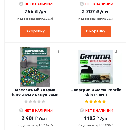
НЕТ В НАЛИЧИИ
НЕТ В НАЛИЧИИ
764 ₽
2 707 ₽
/уп
/шт.
Код товара: spt0032336
Код товара: spt0032331
В корзину
В корзину
Массажный коврик
Овергрип GAMMA Reptile
150х50см с камушками
Skin (3 шт.)
НЕТ В НАЛИЧИИ
НЕТ В НАЛИЧИИ
2 481 ₽
1 185 ₽
/шт.
/уп
Код товара: spt0013436
Код товара: spt0032043