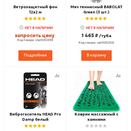
Ветрозащитный фон
Мяч теннисный BABOLAT
12х2 м
Green (3 шт.)
НЕТ В НАЛИЧИИ
НЕТ В НАЛИЧИИ
запросить цену
1 465 ₽
/туба
Код товара: stp0032389
Код товара: spt0032345
Подробнее
В корзину
Виброгаситель HEAD Pro
Коврик массажный с
Damp белый
камнями