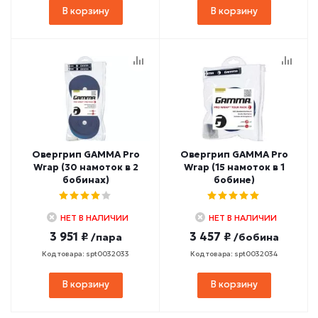
В корзину
В корзину
Овергрип GAMMA Pro
Овергрип GAMMA Pro
Wrap (30 намоток в 2
Wrap (15 намоток в 1
бобинах)
бобине)
НЕТ В НАЛИЧИИ
НЕТ В НАЛИЧИИ
3 951 ₽
3 457 ₽
/пара
/бобина
Код товара: spt0032033
Код товара: spt0032034
В корзину
В корзину