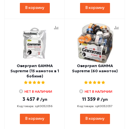
В корзину
В корзину
Овергрип GAMMA
Овергрип GAMMA
Supreme (15 намоток в 1
Supreme (60 намоток)
бобине)
НЕТ В НАЛИЧИИ
НЕТ В НАЛИЧИИ
3 457 ₽
11 359 ₽
/уп
/уп
Код товара: spt0032036
Код товара: spt0032037
В корзину
В корзину