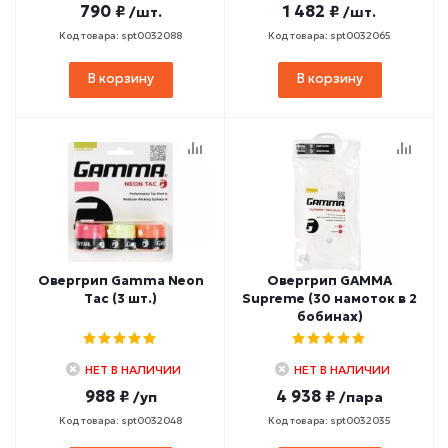
790 ₽
1 482 ₽
/шт.
/шт.
Код товара: spt0032088
Код товара: spt0032065
В корзину
В корзину
Овергрип Gamma Neon
Овергрип GAMMA
Tac (3 шт.)
Supreme (30 намоток в 2
бобинах)
НЕТ В НАЛИЧИИ
НЕТ В НАЛИЧИИ
988 ₽
4 938 ₽
/уп
/пара
Код товара: spt0032048
Код товара: spt0032035