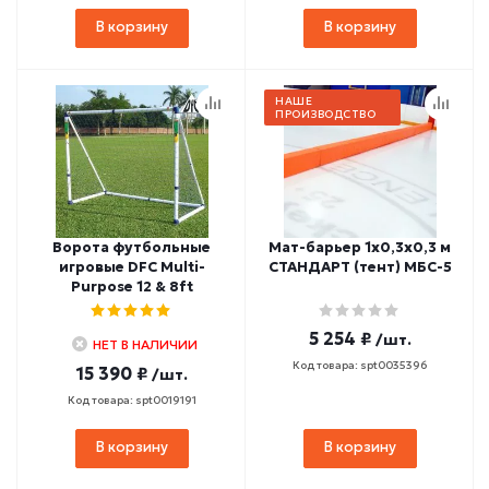
В корзину
В корзину
НАШЕ
ПРОИЗВОДСТВО
Ворота футбольные
Мат-барьер 1х0,3х0,3 м
игровые DFC Multi-
СТАНДАРТ (тент) МБС-5
Purpose 12 & 8ft
5 254 ₽
/шт.
НЕТ В НАЛИЧИИ
Код товара: spt0035396
15 390 ₽
/шт.
Код товара: spt0019191
В корзину
В корзину