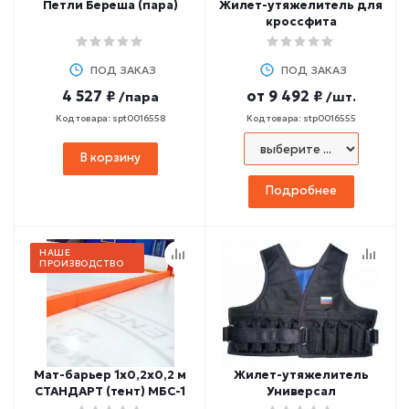
Петли Береша (пара)
Жилет-утяжелитель для
кроссфита
ПОД ЗАКАЗ
ПОД ЗАКАЗ
4 527 ₽
от
9 492 ₽
/пара
/шт.
Код товара: spt0016558
Код товара: stp0016555
В корзину
Подробнее
НАШЕ
ПРОИЗВОДСТВО
Мат-барьер 1х0,2х0,2 м
Жилет-утяжелитель
СТАНДАРТ (тент) МБС-1
Универсал