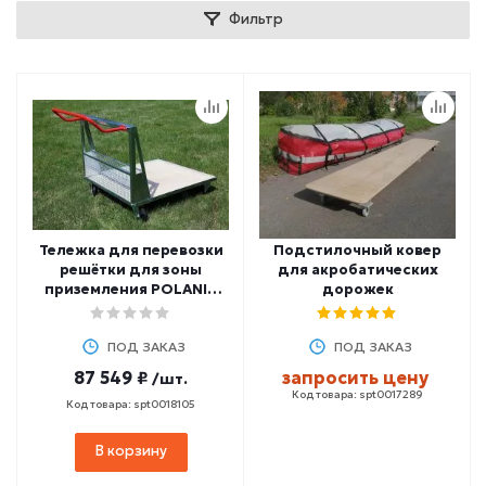
Фильтр
Тележка для перевозки
Подстилочный ковер
решётки для зоны
для акробатических
приземления POLANIK
дорожек
WSZG-30
ПОД ЗАКАЗ
ПОД ЗАКАЗ
87 549 ₽
запросить цену
/шт.
Код товара: spt0017289
Код товара: spt0018105
В корзину