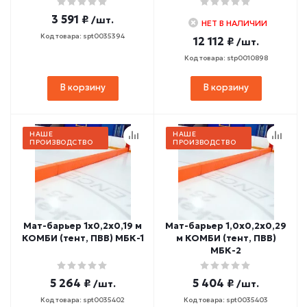
3 591 ₽
/шт.
НЕТ В НАЛИЧИИ
Код товара: spt0035394
12 112 ₽
/шт.
Код товара: stp0010898
В корзину
В корзину
НАШЕ
НАШЕ
ПРОИЗВОДСТВО
ПРОИЗВОДСТВО
Мат-барьер 1х0,2х0,19 м
Мат-барьер 1,0х0,2х0,29
КОМБИ (тент, ПВВ) МБК-1
м КОМБИ (тент, ПВВ)
МБК-2
5 264 ₽
5 404 ₽
/шт.
/шт.
Код товара: spt0035402
Код товара: spt0035403