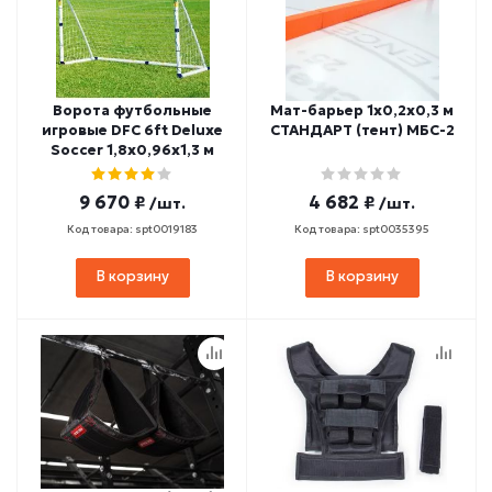
Ворота футбольные
Мат-барьер 1х0,2х0,3 м
игровые DFC 6ft Deluxe
СТАНДАРТ (тент) МБС-2
Soccer 1,8х0,96х1,3 м
9 670 ₽
4 682 ₽
/шт.
/шт.
Код товара: spt0019183
Код товара: spt0035395
В корзину
В корзину