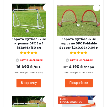
Ворота футбольные
Ворота футбольные
игровые DFC 3 в 1
игровые DFC Foldable
183х96х130 см
Soccer 1,2х0,09х0,09 м
НЕТ В НАЛИЧИИ
НЕТ В НАЛИЧИИ
16 490 ₽
от
4 190 ₽
/шт.
/пара
Код товара: spt0019189
Код товара: stp0019182
В корзину
Подробнее
НАШЕ
ПРОИЗВОДСТВО