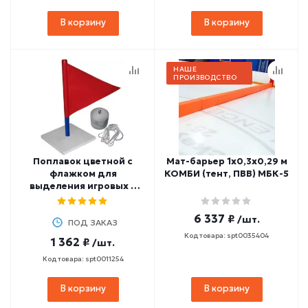
В корзину
В корзину
НАШЕ
ПРОИЗВОДСТВО
Поплавок цветной с
Мат-барьер 1х0,3х0,29 м
флажком для
КОМБИ (тент, ПВВ) МБК-5
выделения игровых и
тренировочных зон
6 337 ₽
/шт.
ПОД ЗАКАЗ
Код товара: spt0035404
1 362 ₽
/шт.
Код товара: spt0011254
В корзину
В корзину