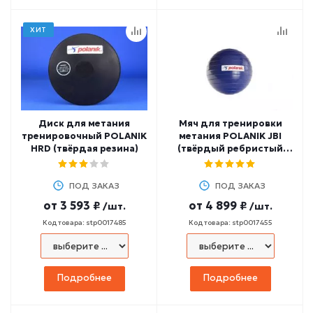
ХИТ
Диск для метания
Мяч для тренировки
тренировочный POLANIK
метания POLANIK JBI
HRD (твёрдая резина)
(твёрдый ребристый
ПВХ)
ПОД ЗАКАЗ
ПОД ЗАКАЗ
от
3 593 ₽
от
4 899 ₽
/шт.
/шт.
Код товара: stp0017485
Код товара: stp0017455
Подробнее
Подробнее