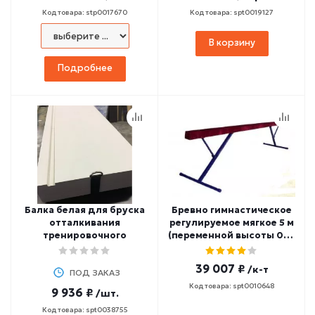
Код товара: stp0017670
Код товара: spt0019127
В корзину
Подробнее
Балка белая для бруска
Бревно гимнастическое
отталкивания
регулируемое мягкое 5 м
тренировочного
(переменной высоты 0,7-
1,2 м)
39 007 ₽
/к-т
ПОД ЗАКАЗ
Код товара: spt0010648
9 936 ₽
/шт.
Код товара: spt0038755