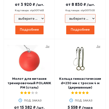
от
3 920 ₽
от
8 830 ₽
/шт.
/шт.
Код товара: stp0017463
Код товара: stp0017503
Подробнее
Подробнее
Молот для метания
Кольца гимнастические
тренировочный POLANIK
d=230 мм с тросом 4 м
PM (сталь)
(деревянные)
ПОД ЗАКАЗ
ПОД ЗАКАЗ
от
15 382 ₽
5 558 ₽
/шт.
/пара