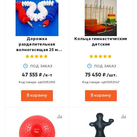
Дорожка
Кольца гимнастические
разделительная
детские
волногасящая 25 м
d=100 мм СТАНДАРТ
храповик, трос 26 м (в
разборе)
ПОД ЗАКАЗ
ПОД ЗАКАЗ
47 555 ₽
75 450 ₽
/к-т
/шт.
Код товара: spt0032615
Код товара: spt0032547
В корзину
В корзину