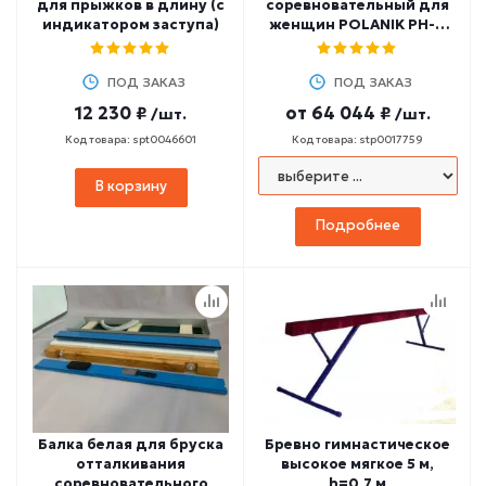
для прыжков в длину (с
соревновательный для
индикатором заступа)
женщин POLANIK PH-4
Premium Line 4 кг
ПОД ЗАКАЗ
ПОД ЗАКАЗ
12 230 ₽
от
64 044 ₽
/шт.
/шт.
Код товара: spt0046601
Код товара: stp0017759
В корзину
Подробнее
Балка белая для бруска
Бревно гимнастическое
отталкивания
высокое мягкое 5 м,
соревновательного
h=0,7 м