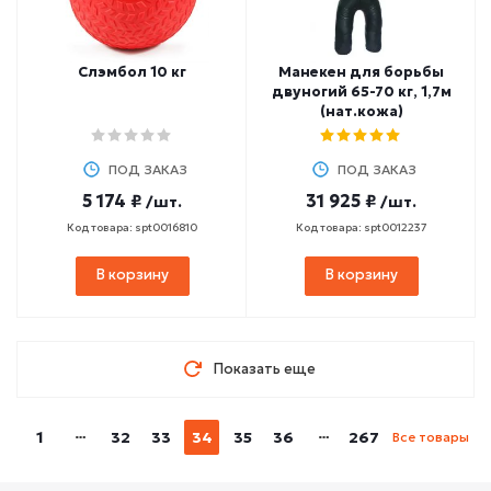
Слэмбол 10 кг
Манекен для борьбы
двуногий 65-70 кг, 1,7м
(нат.кожа)
ПОД ЗАКАЗ
ПОД ЗАКАЗ
5 174 ₽
31 925 ₽
/шт.
/шт.
Код товара: spt0016810
Код товара: spt0012237
В корзину
В корзину
Показать еще
1
32
33
34
35
36
267
Все товары