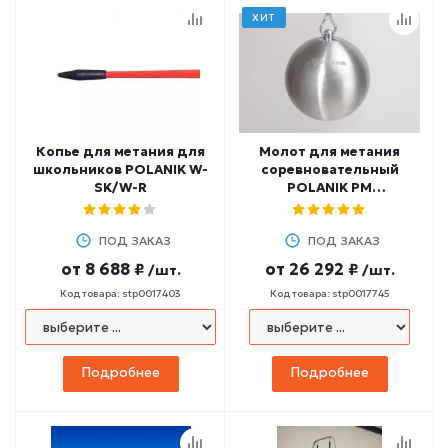
ХИТ
Копье для метания для
Молот для метания
школьников POLANIK W-
соревновательный
SK/W-R
POLANIK PM
(нержавеющая сталь)
ПОД ЗАКАЗ
ПОД ЗАКАЗ
от
8 688 ₽
от
26 292 ₽
/шт.
/шт.
Код товара: stp0017403
Код товара: stp0017745
Подробнее
Подробнее