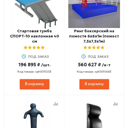
Стартовая тумба
Ринг боксерский на
СПОРТ-10 наклонная 40
помосте 6х6х1м (помост
см
7,5х7,5х1м)
ПОД ЗАКАЗ
ПОД ЗАКАЗ
196 895 ₽
560 627 ₽
/шт.
/к-т
Код товара: spt0011203
Код товара: spt0010463
В корзину
В корзину