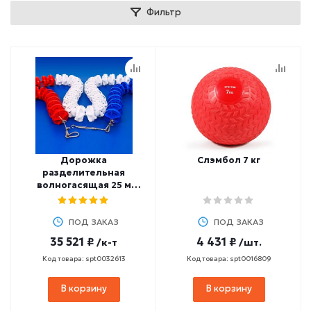
Фильтр
Дорожка
Слэмбол 7 кг
разделительная
волногасящая 25 м
d=100 мм СТАНДАРТ
талреп, трос 26 м (в
разборе)
ПОД ЗАКАЗ
ПОД ЗАКАЗ
35 521 ₽
4 431 ₽
/к-т
/шт.
Код товара: spt0032613
Код товара: spt0016809
В корзину
В корзину