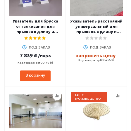
Указатель для бруска
Указыватель расстояний
отталкивания для
универсальный для
прыжка в длину и
прыжков в длину и
тройного прыжка
тройного прыжка
POLANIK TOM-2 (2 шт.)
POLANIK LU-S283
ПОД ЗАКАЗ
ПОД ЗАКАЗ
7 839 ₽
запросить цену
/пара
Код товара: spt0043602
Код товара: spt0017966
В корзину
НАШЕ
ПРОИЗВОДСТВО