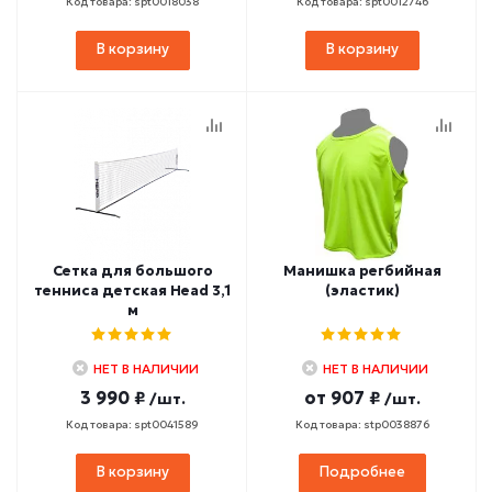
Код товара: spt0018038
Код товара: spt0012746
В корзину
В корзину
Сетка для большого
Манишка регбийная
тенниса детская Head 3,1
(эластик)
м
НЕТ В НАЛИЧИИ
НЕТ В НАЛИЧИИ
3 990 ₽
от
907 ₽
/шт.
/шт.
Код товара: spt0041589
Код товара: stp0038876
В корзину
Подробнее