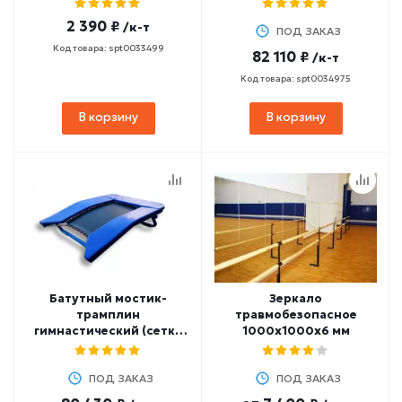
2 390 ₽
/к-т
ПОД ЗАКАЗ
Код товара: spt0033499
82 110 ₽
/к-т
Код товара: spt0034975
В корзину
В корзину
Батутный мостик-
Зеркало
трамплин
травмобезопасное
гимнастический (сетка
1000х1000х6 мм
ПВХ - Permatron, черный)
ПОД ЗАКАЗ
ПОД ЗАКАЗ