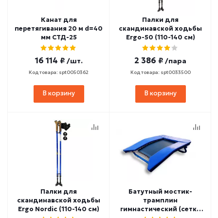
Канат для
Палки для
перетягивания 20 м d=40
скандинавской ходьбы
мм СТД-25
Ergo-50 (110-140 см)
16 114 ₽
2 386 ₽
/шт.
/пара
Код товара: spt0050362
Код товара: spt0033500
В корзину
В корзину
Палки для
Батутный мостик-
скандинавской ходьбы
трамплин
Ergo Nordic (110-140 см)
гимнастический (сетка
ПВХ - Semi, белый)