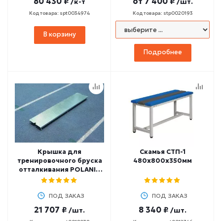
80 430 ₽
от
7 400 ₽
/к-т
/шт.
Код товара: spt0034974
Код товара: stp0020193
В корзину
Подробнее
Крышка для
Скамья СТП-1
тренировочного бруска
480х800х350мм
отталкивания POLANIK
PB-S0294
ПОД ЗАКАЗ
ПОД ЗАКАЗ
21 707 ₽
8 340 ₽
/шт.
/шт.