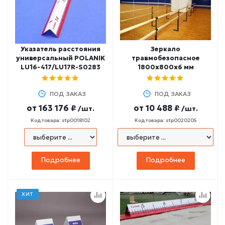
Указатель расстояния
Зеркало
универсальный POLANIK
травмобезопасное
LU16-417/LU17R-S0283
1800х800х6 мм
ПОД ЗАКАЗ
ПОД ЗАКАЗ
от
163 176 ₽
от
10 488 ₽
/шт.
/шт.
Код товара: stp0018102
Код товара: stp0020205
Подробнее
Подробнее
ХИТ