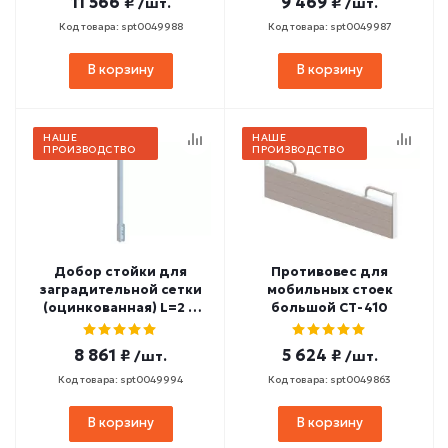
11 566 ₽
9 469 ₽
/шт.
/шт.
Код товара: spt0049988
Код товара: spt0049987
В корзину
В корзину
НАШЕ
НАШЕ
ПРОИЗВОДСТВО
ПРОИЗВОДСТВО
Добор стойки для
Противовес для
заградительной сетки
мобильных стоек
(оцинкованная) L=2 м
большой СТ-410
СТ-455
8 861 ₽
5 624 ₽
/шт.
/шт.
Код товара: spt0049994
Код товара: spt0049863
В корзину
В корзину