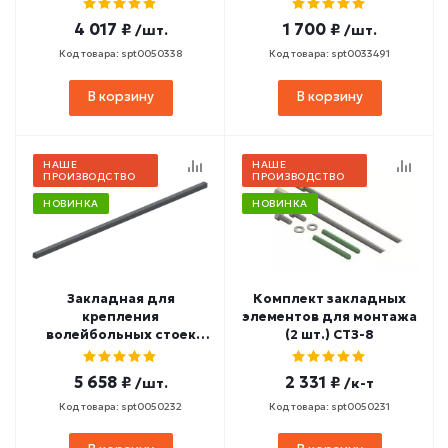
4 017 ₽
1 700 ₽
/шт.
/шт.
Код товара: spt0050338
Код товара: spt0033491
В корзину
В корзину
НАШЕ
НАШЕ
ПРОИЗВОДСТВО
ПРОИЗВОДСТВО
НОВИНКА
НОВИНКА
Закладная для
Комплект закладных
крепления
элементов для монтажа
волейбольных стоек
(2 шт.) СТЗ-8
СТЗ-9
5 658 ₽
2 331 ₽
/шт.
/к-т
Код товара: spt0050232
Код товара: spt0050231