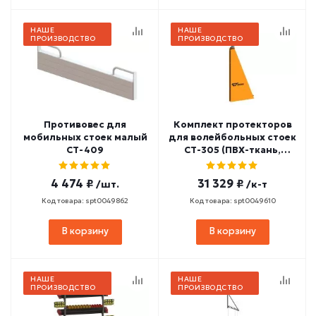
НАШЕ
НАШЕ
ПРОИЗВОДСТВО
ПРОИЗВОДСТВО
Противовес для
Комплект протекторов
мобильных стоек малый
для волейбольных стоек
СТ-409
СТ-305 (ПВХ-ткань,
холлофайбер) СТМ-106
4 474 ₽
31 329 ₽
/шт.
/к-т
Код товара: spt0049862
Код товара: spt0049610
В корзину
В корзину
НАШЕ
НАШЕ
ПРОИЗВОДСТВО
ПРОИЗВОДСТВО