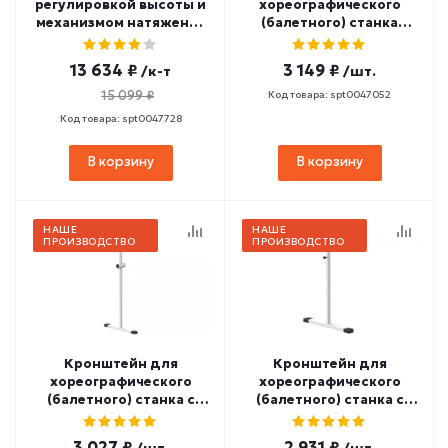
регулировкой высоты и
хореографического
механизмом натяжения
(балетного) станка
(пристенное крепление)
переносной
СТ-349
двухрядный с
13 634 ₽
3 149 ₽
/к-т
/шт.
резиновыми накладками
СТ-347
15 099 ₽
Код товара: spt0047052
Код товара: spt0047728
В корзину
В корзину
НАШЕ
НАШЕ
ПРОИЗВОДСТВО
ПРОИЗВОДСТВО
Кронштейн для
Кронштейн для
хореографического
хореографического
(балетного) станка с
(балетного) станка с
резиновыми накладками
резиновыми накладками
двухрядный СТ-346
однорядный СТ-345
3 027 ₽
2 931 ₽