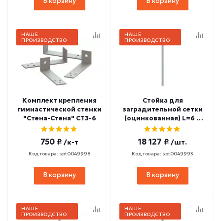
В корзину
В корзину
НАШЕ
НАШЕ
ПРОИЗВОДСТВО
ПРОИЗВОДСТВО
Комплект крепления
Стойка для
гимнастической стенки
заградительной сетки
"Стена-Стена" СТЗ-6
(оцинкованная) L=6 м
СТ-454
750 ₽
18 127 ₽
/к-т
/шт.
Код товара: spt0049998
Код товара: spt0049993
В корзину
В корзину
НАШЕ
НАШЕ
ПРОИЗВОДСТВО
ПРОИЗВОДСТВО