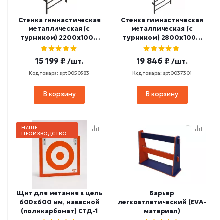
Стенка гимнастическая
Стенка гимнастическая
металлическая (с
металлическая (с
турником) 2200х1000
турником) 2800х1000
СТ-467
СТ-31
15 199 ₽
19 846 ₽
/шт.
/шт.
Код товара: spt0050583
Код товара: spt0037301
В корзину
В корзину
НАШЕ
ПРОИЗВОДСТВО
Щит для метания в цель
Барьер
600х600 мм, навесной
легкоатлетический (EVA-
(поликарбонат) СТД-1
материал)