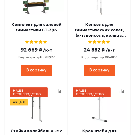
Комплект для силовой
Консоль для
гимнастики СТ-396
гимнастических колец
(к-т: консоль, кольца)
СТ-363
92 669 ₽
24 882 ₽
/к-т
/к-т
Код товара: spt0048927
Код товара: spt0048153
В корзину
В корзину
НАШЕ
НАШЕ
ПРОИЗВОДСТВО
ПРОИЗВОДСТВО
АКЦИЯ
Стойки волейбольные с
Кронштейн для