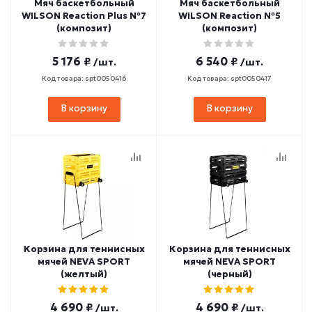
Мяч баскетбольный
Мяч баскетбольный
WILSON Reaction Plus №7
WILSON Reaction №5
(композит)
(композит)
5 176 ₽
6 540 ₽
/шт.
/шт.
Код товара: spt0050416
Код товара: spt0050417
В корзину
В корзину
Корзина для теннисных
Корзина для теннисных
мячей NEVA SPORT
мячей NEVA SPORT
(желтый)
(черный)
4 690 ₽
4 690 ₽
/шт.
/шт.