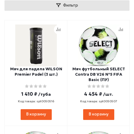
Фильтр
Мяч для падела WILSON
Мяч футбольный SELECT
Premier Padel (3 шт.)
Contra DB V26 №5 FIFA
Basic (ПУ)
1 410 ₽
4 454 ₽
/туба
/шт.
Код товара: spt0050516
Код товара: spt0050507
В корзину
В корзину