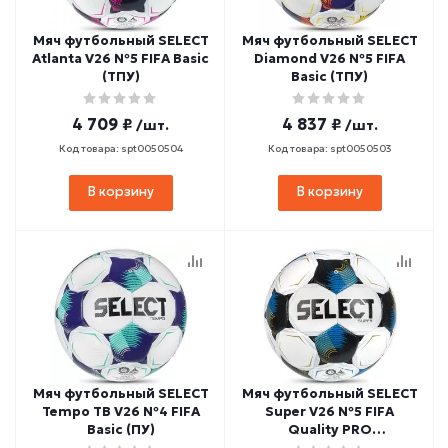
Мяч футбольный SELECT
Мяч футбольный SELECT
Atlanta V26 №5 FIFA Basic
Diamond V26 №5 FIFA
(ТПУ)
Basic (ТПУ)
4 709 ₽
4 837 ₽
/шт.
/шт.
Код товара: spt0050504
Код товара: spt0050503
В корзину
В корзину
Мяч футбольный SELECT
Мяч футбольный SELECT
Tempo TB V26 №4 FIFA
Super V26 №5 FIFA
Basic (ПУ)
Quality PRO
(микрофибра)