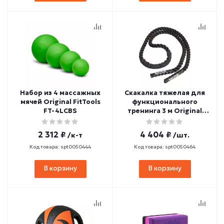
Набор из 4 массажных
Скакалка тяжелая для
мячей Original FitTools
функционального
FT-4LCBS
тренинга 3 м Original
FitTools FT-UBJR3
2 312 ₽
4 404 ₽
/к-т
/шт.
Код товара: spt0050444
Код товара: spt0050464
В корзину
В корзину