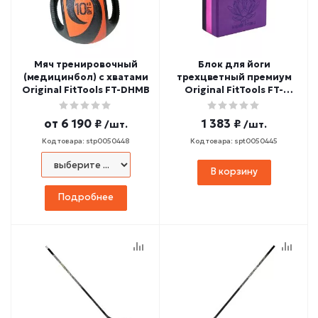
Мяч тренировочный
Блок для йоги
(медицинбол) с хватами
трехцветный премиум
Original FitTools FT-DHMB
Original FitTools FT-
3DBLOCK
от
6 190 ₽
1 383 ₽
/шт.
/шт.
Код товара: stp0050448
Код товара: spt0050445
В корзину
Подробнее