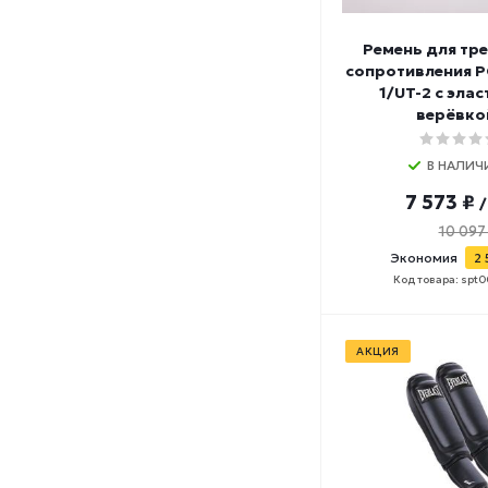
Ремень для тр
сопротивления P
1/UT-2 с эла
верёвко
В НАЛИЧ
7 573 ₽
10 097
Экономия
2 
Код товара: spt
АКЦИЯ