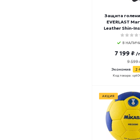
Защита голени
EVERLAST Mart
Leather Shin-Ins
В НАЛИЧ
7 199 ₽
/
9 599 
Экономия
2 
Код товара: spt
АКЦИЯ