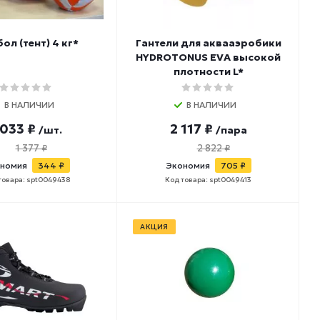
ол (тент) 4 кг*
Гантели для аквааэробики
HYDROTONUS EVA высокой
плотности L*
В НАЛИЧИИ
В НАЛИЧИИ
 033 ₽
2 117 ₽
/шт.
/пара
1 377 ₽
2 822 ₽
номия
344 ₽
Экономия
705 ₽
товара: spt0049438
Код товара: spt0049413
АКЦИЯ