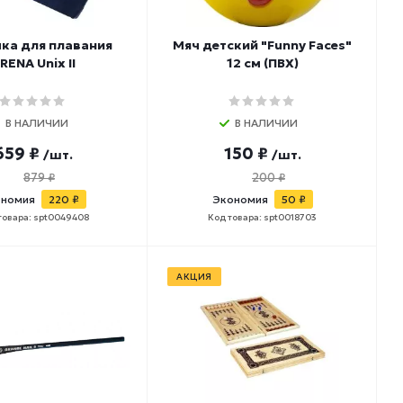
ка для плавания
Мяч детский "Funny Faces"
RENA Unix II
12 см (ПВХ)
В НАЛИЧИИ
В НАЛИЧИИ
659 ₽
150 ₽
/шт.
/шт.
879 ₽
200 ₽
ономия
220 ₽
Экономия
50 ₽
товара: spt0049408
Код товара: spt0018703
АКЦИЯ