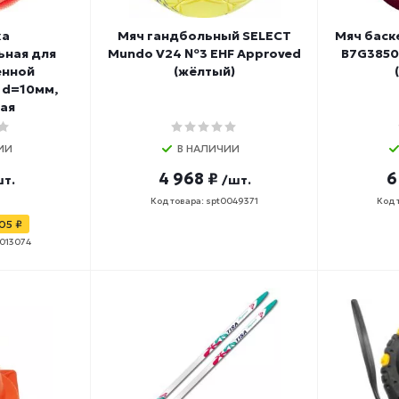
ка
Мяч гандбольный SELECT
Мяч бас
ьная для
Mundo V24 №3 EHF Approved
B7G3850
енной
(жёлтый)
 d=10мм,
ая
ИИ
В НАЛИЧИИ
4 968 ₽
6
т.
/шт.
Код товара: spt0049371
Код 
05 ₽
0013074