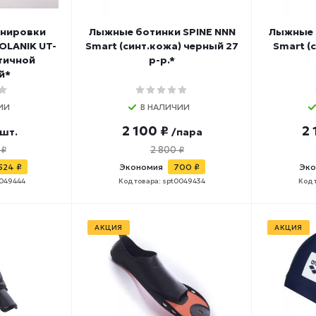
енировки
Лыжные ботинки SPINE NNN
Лыжные 
OLANIK UT-
Smart (синт.кожа) черный 27
Smart (
стичной
р-р.*
й*
ИИ
В НАЛИЧИИ
2 100 ₽
2 
/шт.
/пара
 ₽
2 800 ₽
524 ₽
Экономия
700 ₽
Эко
0049444
Код товара: spt0049434
Код 
АКЦИЯ
АКЦИЯ