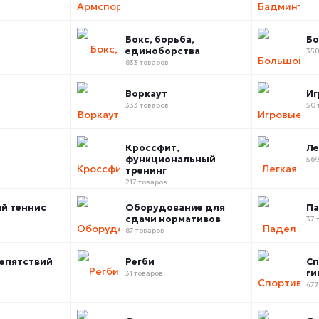
Бокс, борьба,
Бо
единоборства
358
833 товаров
Воркаут
Иг
333 товаров
50 
Кроссфит,
Ле
функциональный
569
тренинг
217 товаров
й теннис
Оборудование для
П
сдачи нормативов
37 
87 товаров
епятствий
Регби
Сп
ги
31 товаров
477