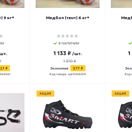
) 9 кг*
Медбол (тент) 6 кг*
Медб
ИИ
В НАЛИЧИИ
1 133 ₽
1
шт.
/шт.
₽
1 510 ₽
27 ₽
Экономия
377 ₽
Эко
0049441
Код товара: spt0049439
Код 
АКЦИЯ
АКЦИЯ