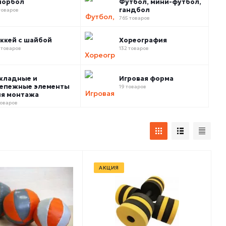
лорбол
Футбол, мини-футбол,
гандбол
товаров
765 товаров
ккей с шайбой
Хореография
 товаров
132 товаров
кладные и
Игровая форма
епежные элементы
19 товаров
я монтажа
товаров
АКЦИЯ