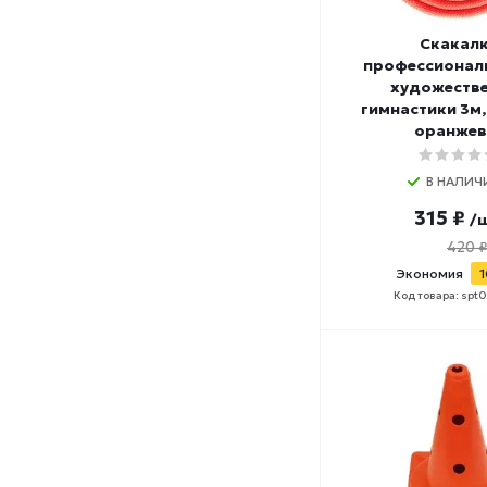
Скакал
профессионал
художеств
гимнастики 3м,
оранжев
В НАЛИЧ
315 ₽
/ш
420 ₽
Экономия
1
Код товара: spt