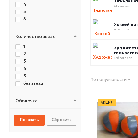
Тяжелая а
4
61 товаров
5
8
Хоккей на 
4 товаров
Количество звезд
1
Художест
гимнастик
2
126 товаров
3
4
5
По популярности
без звезд
Оболочка
АКЦИЯ
Сбросить