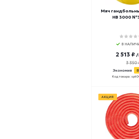
Мяч гандбольн
HB 3000 №3
В НАЛИЧ
2 513 ₽
/
3 350 
Экономия
8
Код товара: spt
АКЦИЯ