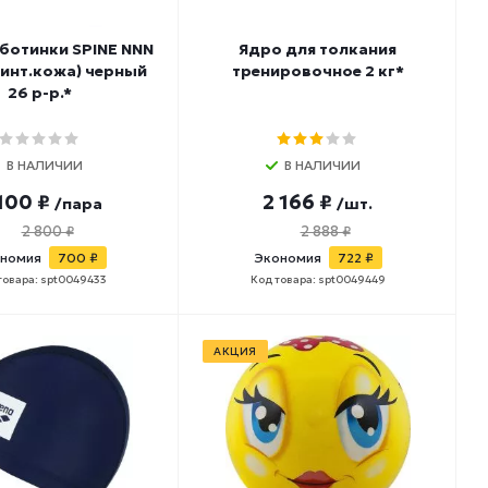
ботинки SPINE NNN
Ядро для толкания
синт.кожа) черный
тренировочное 2 кг*
26 р-р.*
В НАЛИЧИИ
В НАЛИЧИИ
100 ₽
2 166 ₽
/пара
/шт.
2 800 ₽
2 888 ₽
номия
700 ₽
Экономия
722 ₽
товара: spt0049433
Код товара: spt0049449
АКЦИЯ