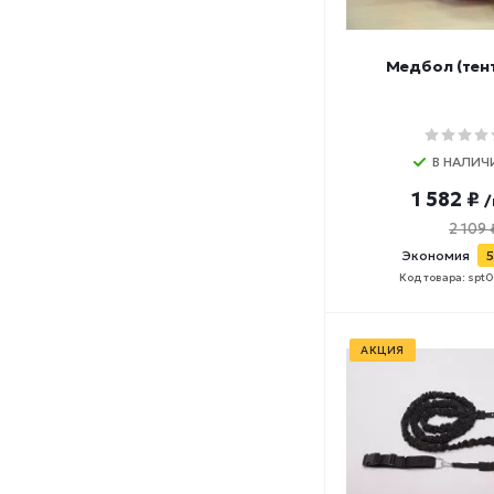
Медбол (тент
В НАЛИЧ
1 582 ₽
/
2 109 
Экономия
5
Код товара: spt
АКЦИЯ