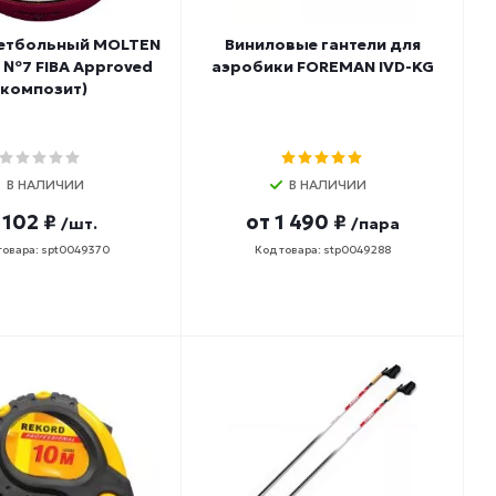
кетбольный MOLTEN
Виниловые гантели для
 №7 FIBA Approved
аэробики FOREMAN IVD-KG
(композит)
В НАЛИЧИИ
В НАЛИЧИИ
 102 ₽
от
1 490 ₽
/шт.
/пара
товара: spt0049370
Код товара: stp0049288