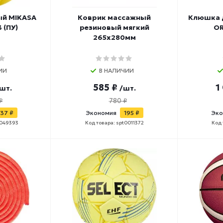
ый MIKASA
Коврик массажный
Клюшка д
 (ПУ)
резиновый мягкий
OR
265х280мм
ИИ
В НАЛИЧИИ
585 ₽
1
шт.
/шт.
₽
780 ₽
37 ₽
Экономия
195 ₽
Эко
0049393
Код товара: spt0011372
Код 