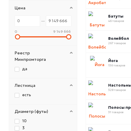
Цена
Батуты
46 товаров
0
9 149 666
Волейбол
267 товаров
Реестр
Минпромторга
Йога
136 товаров
да
Лестница
Настольны
328 товаров
есть
Полосы пр
Диаметр (футы)
31 товаров
10
3