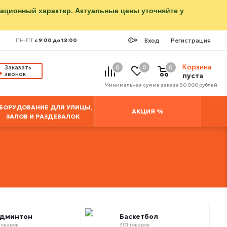
мационный характер. Актуальные цены уточняйте у
Вход
Регистрация
ПН-ПТ
с 9:00 до 18:00
Корзина
Заказать
0
0
0
звонок
пуста
Минимальная сумма заказа 50 000 рублей
БОРУДОВАНИЕ ДЛЯ УЛИЦЫ,
АКЦИЯ %
ЗАЛОВ И РАЗДЕВАЛОК
админтон
Баскетбол
товаров
301 товаров