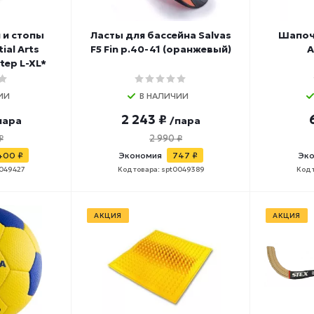
 и стопы
Ласты для бассейна Salvas
Шапоч
ial Arts
F5 Fin р.40-41 (оранжевый)
A
tep L-XL*
ИИ
В НАЛИЧИИ
2 243 ₽
пара
/пара
₽
2 990 ₽
400 ₽
Экономия
747 ₽
Эк
0049427
Код товара: spt0049389
Код 
АКЦИЯ
АКЦИЯ