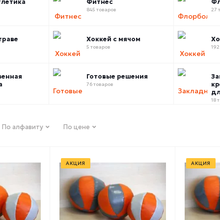
тлетика
Фитнес
Ф
845 товаров
27 
траве
Хоккей с мячом
Хо
5 товаров
192
венная
Готовые решения
За
а
кр
76 товаров
дл
18 
По алфавиту
По цене
АКЦИЯ
АКЦИЯ