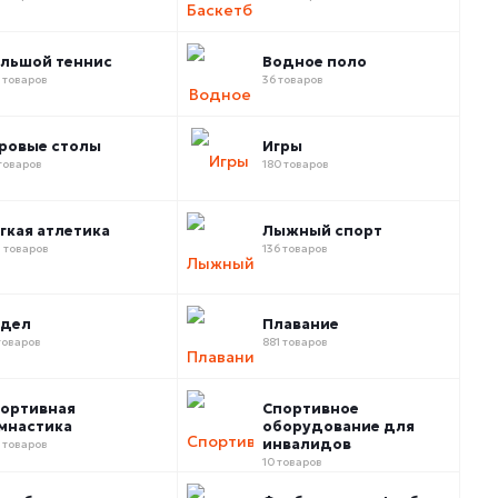
льшой теннис
Водное поло
 товаров
36 товаров
ровые столы
Игры
товаров
180 товаров
гкая атлетика
Лыжный спорт
 товаров
136 товаров
адел
Плавание
товаров
881 товаров
ортивная
Спортивное
мнастика
оборудование для
инвалидов
 товаров
10 товаров