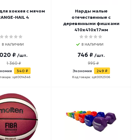
ля хоккея с мячом
Нарды малые
ANGE-HAIL 4
отечественные с
деревянными фишками
410х410х17мм
В НАЛИЧИИ
В НАЛИЧИИ
 020 ₽
746 ₽
/шт.
/шт.
1 360 ₽
995 ₽
номия
340 ₽
Экономия
249 ₽
товара: spt0014346
Код товара: spt0012306