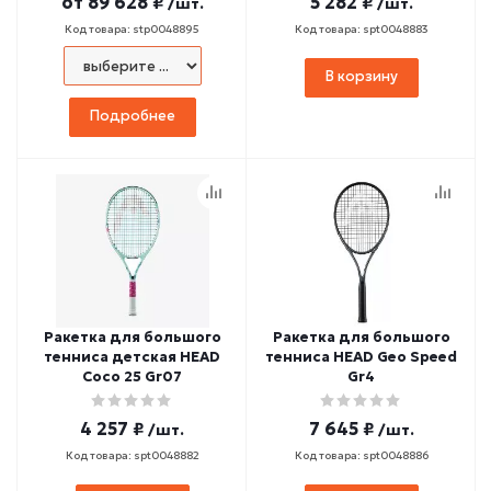
от
89 628 ₽
5 282 ₽
/шт.
/шт.
Код товара: stp0048895
Код товара: spt0048883
В корзину
Подробнее
Ракетка для большого
Ракетка для большого
тенниса детская HEAD
тенниса HEAD Geo Speed
Coco 25 Gr07
Gr4
4 257 ₽
7 645 ₽
/шт.
/шт.
Код товара: spt0048882
Код товара: spt0048886