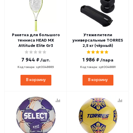
Ракетка для большого
Утяжелители
тенниса HEAD MX
универсальные TORRES
Attitude Elite Gr3
2,5 кг (чёрный)
7 944 ₽
1 986 ₽
/шт.
/пара
Код товара: spt0048889
Код товара: spt0048881
В корзину
В корзину