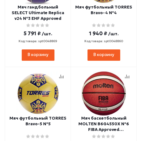
Мяч гандбольный
Мяч футбольный TORRES
SELECT Ultimate Replica
Bravo-4 №4
v24 №3 EHF Approved
5 791 ₽
1 940 ₽
/шт.
/шт.
Код товара: spt0048869
Код товара: spt0048860
В корзину
В корзину
Мяч футбольный TORRES
Мяч баскетбольный
Bravo-5 №5
MOLTEN B6G4550X №6
FIBA Approved
(микрофибра)