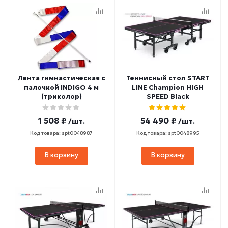
Лента гимнастическая с
Теннисный стол START
палочкой INDIGO 4 м
LINE Champion HIGH
(триколор)
SPEED Black
1 508 ₽
54 490 ₽
/шт.
/шт.
Код товара: spt0048987
Код товара: spt0048995
В корзину
В корзину