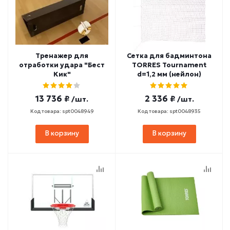
Тренажер для
Сетка для бадминтона
отработки удара "Бест
TORRES Tournament
Кик"
d=1,2 мм (нейлон)
13 736 ₽
2 336 ₽
/шт.
/шт.
Код товара: spt0048949
Код товара: spt0048935
В корзину
В корзину