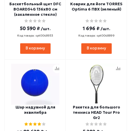
Баскетбольный щит DFC
Коврик для йоги TORRES
BOARD54G 136х80 см
Optima 6 ПВХ (зеленый)
(закаленное стекло)
50 590 ₽
1 696 ₽
/шт.
/шт.
Код товара: spt0048933
Код товара: spt0048899
В корзину
В корзину
Шар надувной для
Ракетка для большого
эквилибра
тенниса HEAD Tour Pro
Gr2