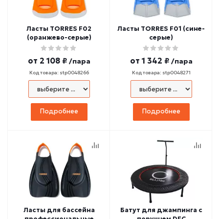
Ласты TORRES F02
Ласты TORRES F01 (сине-
(оранжево-серые)
серые)
от
2 108 ₽
от
1 342 ₽
/пара
/пара
Код товара: stp0048266
Код товара: stp0048271
Подробнее
Подробнее
Ласты для бассейна
Батут для джампинга с
профессиональные
поручнем DFC