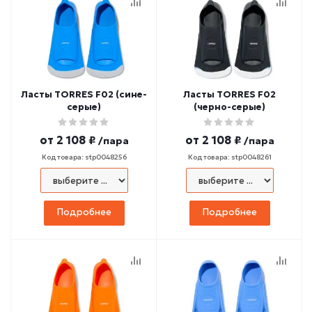
Ласты TORRES F02 (сине-
Ласты TORRES F02
серые)
(черно-серые)
от
2 108 ₽
от
2 108 ₽
/пара
/пара
Код товара: stp0048256
Код товара: stp0048261
Подробнее
Подробнее