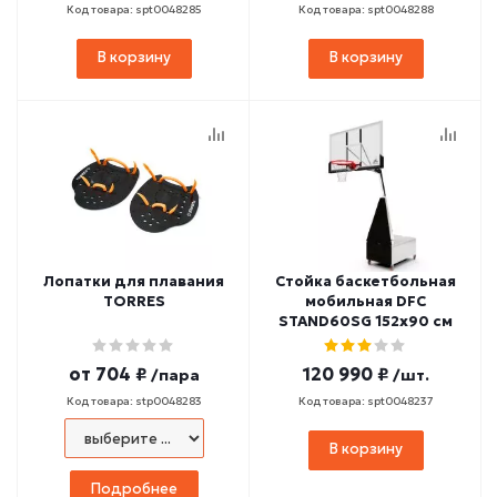
Код товара: spt0048285
Код товара: spt0048288
В корзину
В корзину
Лопатки для плавания
Стойка баскетбольная
TORRES
мобильная DFC
STAND60SG 152x90 см
от
704 ₽
120 990 ₽
/пара
/шт.
Код товара: stp0048283
Код товара: spt0048237
В корзину
Подробнее