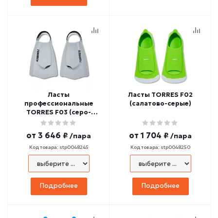
Ласты
Ласты TORRES F02
профессиональные
(салатово-серые)
TORRES F03 (серо-
черные)
от
3 646 ₽
от
1 704 ₽
/пара
/пара
Код товара: stp0048245
Код товара: stp0048250
Подробнее
Подробнее