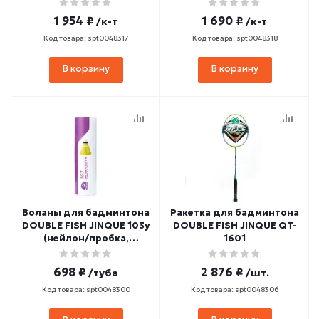
1 954 ₽
1 690 ₽
/к-т
/к-т
Код товара: spt0048317
Код товара: spt0048318
В корзину
В корзину
Воланы для бадминтона
Ракетка для бадминтона
DOUBLE FISH JINQUE 103y
DOUBLE FISH JINQUE QT-
(нейлон/пробка,
1601
желтый) 6 шт.
698 ₽
2 876 ₽
/туба
/шт.
Код товара: spt0048300
Код товара: spt0048306