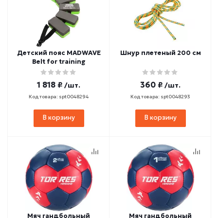
Детский пояс MADWAVE
Шнур плетеный 200 см
Belt for training
1 818 ₽
360 ₽
/шт.
/шт.
Код товара: spt0048294
Код товара: spt0048293
В корзину
В корзину
Мяч гандбольный
Мяч гандбольный