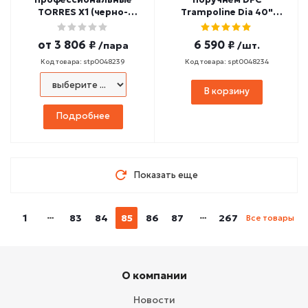
TORRES X1 (черно-
Trampoline Dia 40"
оранжевые)
SLL100
от
3 806 ₽
6 590 ₽
/пара
/шт.
Код товара: stp0048239
Код товара: spt0048234
В корзину
Подробнее
Показать еще
1
83
84
85
86
87
267
Все товары
О компании
Новости