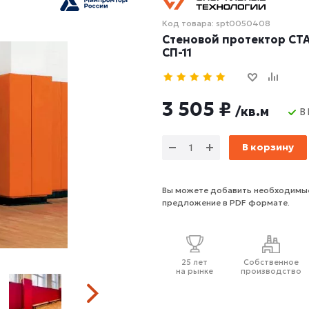
Код товара: spt0050408
Стеновой протектор СТА
СП-11
3 505 ₽
/кв.м
В
В корзину
Вы можете добавить необходимые
предложение в PDF формате.
25 лет
Собственное
на рынке
производство