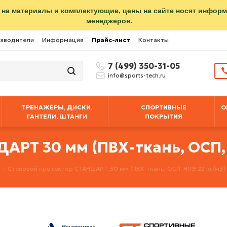
 на материалы и комплектующие, цены на сайте носят инфор
менеджеров.
зводители
Информация
Прайс-лист
Контакты
7 (499) 350-31-05
info@sports-tech.ru
ТРЕНАЖЕРЫ, ДИСКИ,
СПОРТИВНЫЕ
О
ГАНТЕЛИ, ШТАНГИ
ПОКРЫТИЯ
РТ 30 мм (ПВХ-ткань, ОСП, 
-
Стеновой протектор СТАНДАРТ 30 мм (ПВХ-ткань, ОСП, НПЭ 22 кг/м3) 