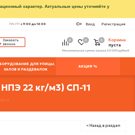
мационный характер. Актуальные цены уточняйте у
Вход
Регистрация
ПН-ПТ
с 9:00 до 18:00
Корзина
Заказать
0
0
0
звонок
пуста
Минимальная сумма заказа 50 000 рублей
БОРУДОВАНИЕ ДЛЯ УЛИЦЫ,
АКЦИЯ %
ЗАЛОВ И РАЗДЕВАЛОК
НПЭ 22 кг/м3) СП-11
СП-11
< Назад в раздел