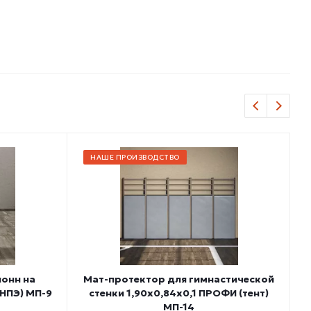
НАШЕ ПРОИЗВОДСТВО
лонн на
Мат-протектор для гимнастической
М
 НПЭ) МП-9
стенки 1,90х0,84х0,1 ПРОФИ (тент)
МП-14