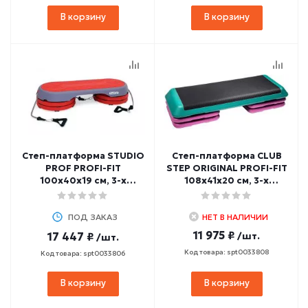
В корзину
В корзину
Степ-платформа STUDIO
Степ-платформа CLUB
PROF PROFI-FIT
STEP ORIGINAL PROFI-FIT
100х40х19 см, 3-х
108х41х20 см, 3-х
уровневая
уровневая
ПОД ЗАКАЗ
НЕТ В НАЛИЧИИ
11 975 ₽
17 447 ₽
/шт.
/шт.
Код товара: spt0033808
Код товара: spt0033806
В корзину
В корзину