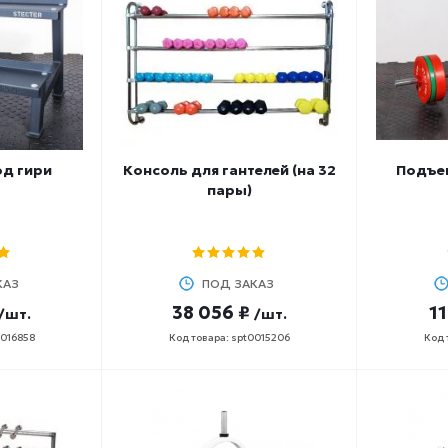
од гири
Консоль для гантелей (на 32
Подъе
пары)
КАЗ
ПОД ЗАКАЗ
38 056 ₽
11
/шт.
/шт.
0016858
Код товара: spt0015206
Код 