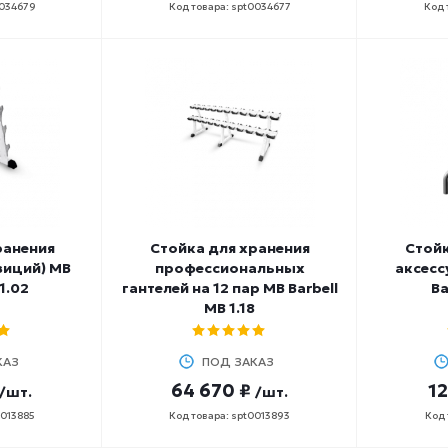
0034679
Код товара: spt0034677
Код 
ранения
Стойка для хранения
Стойк
зиций) MB
профессиональных
аксесс
1.02
гантелей на 12 пар MB Barbell
Ba
MB 1.18
КАЗ
ПОД ЗАКАЗ
64 670 ₽
12
/шт.
/шт.
0013885
Код товара: spt0013893
Код 