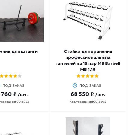
мник для штанги
Стойка для хранения
профессиональных
гантелей на 15 пар MB Barbell
MB 1.19
ПОД ЗАКАЗ
ПОД ЗАКАЗ
 760 ₽
68 550 ₽
/шт.
/шт.
товара: spt0016922
Код товара: spt0013894