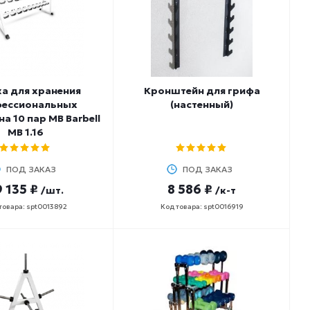
а для хранения
Кронштейн для грифа
ессиональных
(настенный)
на 10 пар MB Barbell
MB 1.16
ПОД ЗАКАЗ
ПОД ЗАКАЗ
 135 ₽
8 586 ₽
/шт.
/к-т
товара: spt0013892
Код товара: spt0016919