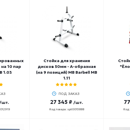
мированных
Стойка для хранения
Стойк
 на 10 пар
дисков 50мм - А-образная
"Ёло
B 1.03
(на 9 позиций) MB Barbell МВ
1.11
КАЗ
ПОД ЗАКАЗ
27 345 ₽
77
/шт.
/шт.
0012919
Код товара: spt0013888
Код 