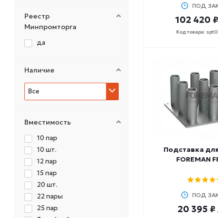
NO BRAND
ПОД ЗА
PERFORM BETTER
Реестр
102 420 
PRECOR
Минпромторга
Код товара: spt
TANGEN
да
ULTRAGYM
XTERRA
Наличие
СПОРТИВНЫЕ
ТЕХНОЛОГИИ
Все
Вместимость
10 пар
Подставка дл
10 шт.
FOREMAN F
12 пар
15 пар
20 шт.
ПОД ЗА
22 пары
20 395 ₽
25 пар