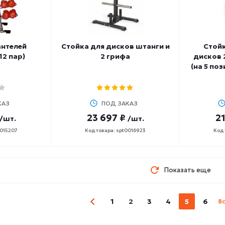
антелей
Стойка для дисков штанги и
Стойк
12 пар)
2 грифа
дисков 
(на 5 поз
КАЗ
ПОД ЗАКАЗ
23 697 ₽
21
/шт.
/шт.
0015207
Код товара: spt0016923
Код 
Показать еще
1
2
3
4
5
6
В