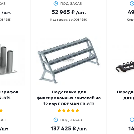
КАЗ
ПОД ЗАКАЗ
₽
52 965 ₽
49
/шт.
/шт.
0034683
Код товара: spt0034680
Код 
я грифов
Подставка для
Передв
R-815
фиксированных гантелей на
для 
12 пар FOREMAN FR-813
КАЗ
ПОД ЗАКАЗ
137 425 ₽
14
/шт.
/шт.