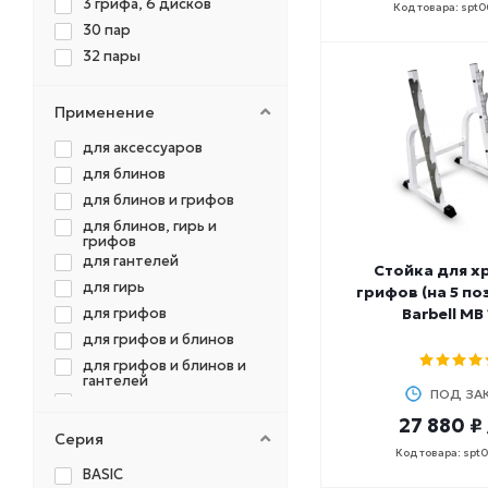
3 грифа, 6 дисков
Код товара: spt
30 пар
32 пары
40-70 пар
42 пары
Применение
5 пар
для аксессуаров
50 пар
для блинов
6 бодибаров, 8 пар
для блинов и грифов
гантелей
6 пар
для блинов, гирь и
грифов
8 пар
для гантелей
Стойка для х
8 шт.
для гирь
грифов (на 5 по
80 пар
для грифов
Barbell MB 
9 шт.
для грифов и блинов
для грифов и блинов и
гантелей
ПОД ЗА
для мела
27 880 ₽
для спортинвентаря
Серия
для сэндбэгов
Код товара: spt
BASIC
для штанги