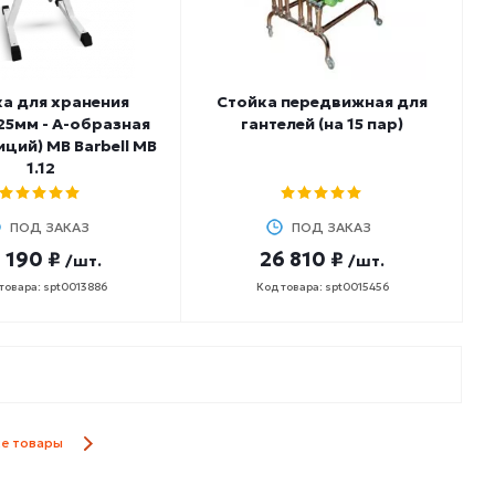
а для хранения
Стойка передвижная для
25мм - А-образная
гантелей (на 15 пар)
иций) MB Barbell MB
1.12
ПОД ЗАКАЗ
ПОД ЗАКАЗ
 190 ₽
26 810 ₽
/шт.
/шт.
товара: spt0013886
Код товара: spt0015456
се товары