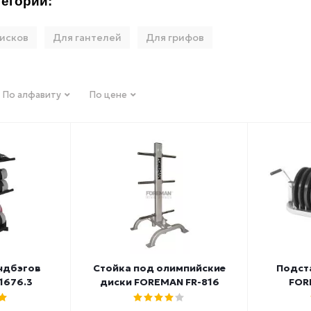
егории:
исков
Для гантелей
Для грифов
По алфавиту
По цене
ндбэгов
Стойка под олимпийские
Подст
1676.3
диски FOREMAN FR-816
FOR