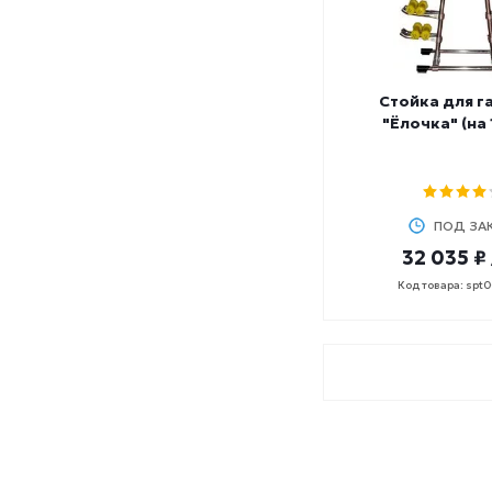
Стойка для г
"Ёлочка" (на 
ПОД ЗА
32 035 ₽
Код товара: spt