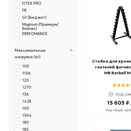
FITEX PRO
FR
G1 (Бюджет)
Magnum (Премиум/
Бизнес)
PERFOMANCE
Максимальная
нагрузка (кг)
Стойка для хро
100
гантелей фитнес
MB Barbell M
1156
120
1270
136
ПОД ЗА
1428
15 605 ₽
150
Код товара: spt
1564
180
185