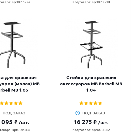
товара: spt0016924
Код товара: spt0012918
а для хранения
Стойка для хранения
уаров (малая) MB
аксессуаров MB Barbell МВ
rbell МВ 1.05
1.04
ПОД ЗАКАЗ
ПОД ЗАКАЗ
 095 ₽
16 275 ₽
/шт.
/шт.
товара: spt0013883
Код товара: spt0013882