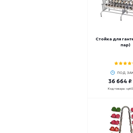
680
700
726
800
952
Стойка для ганте
пар)
ПОД ЗА
36 664 ₽
Код товара: spt