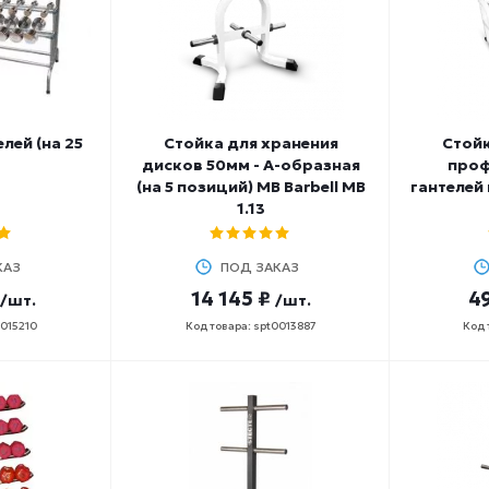
лей (на 25
Стойка для хранения
Стойк
дисков 50мм - А-образная
проф
(на 5 позиций) MB Barbell MB
гантелей 
1.13
КАЗ
ПОД ЗАКАЗ
14 145 ₽
49
/шт.
/шт.
0015210
Код товара: spt0013887
Код 