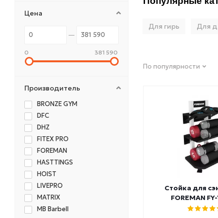
Популярные кат
Цена
Для гирь
Для д
0
381 590
По популярности
Производитель
BRONZE GYM
DFC
DHZ
FITEX PRO
FOREMAN
HASTTINGS
HOIST
LIVEPRO
Стойка для сэ
MATRIX
FOREMAN FY-
MB Barbell