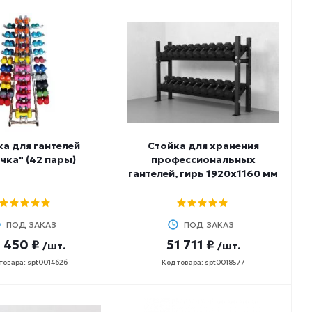
а для гантелей
Стойка для хранения
чка" (42 пары)
профессиональных
гантелей, гирь 1920х1160 мм
ПОД ЗАКАЗ
ПОД ЗАКАЗ
 450 ₽
51 711 ₽
/шт.
/шт.
товара: spt0014626
Код товара: spt0018577