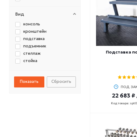
1905
200
Вид
227
консоль
235
кронштейн
250
подставка
260
подъемник
294
Подставка п
стеллаж
300
стойка
308
400
454
Сбросить
500
ПОД ЗА
545
22 683 ₽
580
Код товара: spt
600
612
635
650