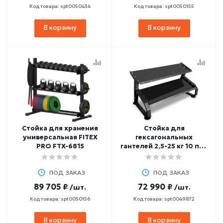
Код товара: spt0050434
Код товара: spt0050155
В корзину
В корзину
Стойка для хранения
Стойка для
универсальная FITEX
гексагональных
PRO FTX-6815
гантелей 2,5-25 кг 10 пар
BRONZE GYM PARTNER
AL-418
ПОД ЗАКАЗ
ПОД ЗАКАЗ
89 705 ₽
72 990 ₽
/шт.
/шт.
Код товара: spt0050156
Код товара: spt0049872
В корзину
В корзину