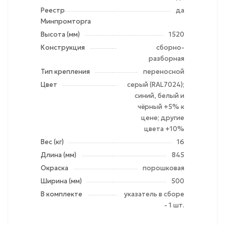
Реестр
да
Минпромторга
Высота (мм)
1520
Конструкция
сборно-
разборная
Тип крепления
переносной
Цвет
серый (RAL7024);
синий, белый и
чёрный +5% к
цене; другие
цвета +10%
Вес (кг)
16
Длина (мм)
845
Окраска
порошковая
Ширина (мм)
500
В комплекте
указатель в сборе
- 1 шт.