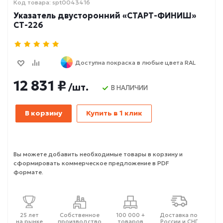
Код товара: spt0043416
Указатель двусторонний «СТАРТ-ФИНИШ»
СТ-226
Доступна покраска в любые цвета RAL
12 831 ₽
/шт.
В НАЛИЧИИ
В корзину
Купить в 1 клик
Вы можете добавить необходимые товары в корзину и
сформировать коммерческое предложение в PDF
формате.
25 лет
Собственное
100 000 +
Доставка по
на рынке
производство
товаров
России и СНГ