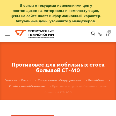
В связи с текущими изменениями цен у
поставщиков на материалы и комплектующие,
цены на сайте носят информационный характер.
Актуальные цены уточняйте у менеджеров.
0
Противовес для мобильных стоек
большой СТ-410
Главная
-
Каталог
-
Спортивное оборудование
-
Волейбол
-
Стойки волейбольные
-
Противовес для мобильных стоек
большой СТ-410