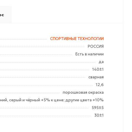
ос
СПОРТИВНЫЕ ТЕХНОЛОГИИ
РОССИЯ
Есть в наличии
да
140±1
сварная
12,6
порошковая окраска
иний, серый и чёрный +5% к цене; другие цвета +10%
595±5
30±1