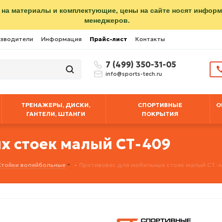
 на материалы и комплектующие, цены на сайте носят инфор
менеджеров.
зводители
Информация
Прайс-лист
Контакты
7 (499) 350-31-05
info@sports-tech.ru
ТРЕНАЖЕРЫ, ДИСКИ,
СПОРТИВНЫЕ
О
ГАНТЕЛИ, ШТАНГИ
ПОКРЫТИЯ
х стоек малый СТ-409
Стойки волейбольные
-
Противовес для мобильных стоек малый СТ-