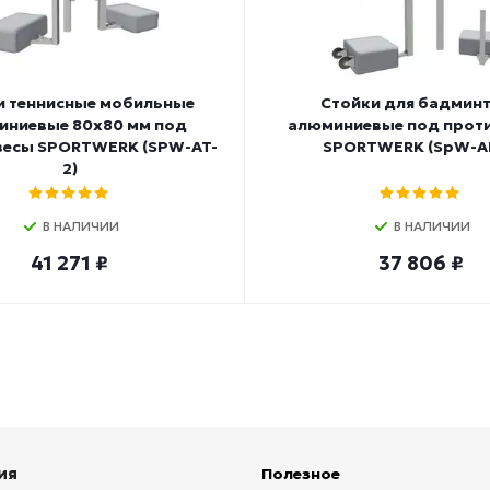
и теннисные мобильные
Стойки для бадмин
иниевые 80х80 мм под
алюминиевые под прот
весы SPORTWERK (SPW-AT-
SPORTWERK (SpW-AB
2)
В НАЛИЧИИ
В НАЛИЧИИ
41 271 ₽
37 806 ₽
ия
Полезное