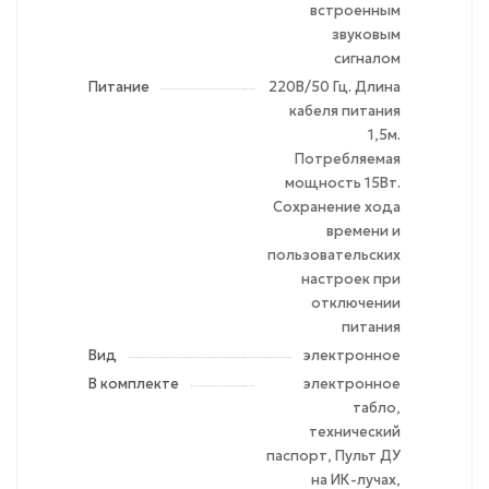
встроенным
звуковым
сигналом
Питание
220В/50 Гц. Длина
кабеля питания
1,5м.
Потребляемая
мощность 15Вт.
Сохранение хода
времени и
пользовательских
настроек при
отключении
питания
Вид
электронное
В комплекте
электронное
табло,
технический
паспорт, Пульт ДУ
на ИК-лучах,