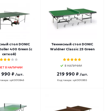
сный стол DONIC
Теннисный стол DONIC
Roller 400 Green (с
Waldner Classic 25 Green
сеткой)
В НАЛИЧИИ
НЕТ В НАЛИЧИИ
 990 ₽
219 990 ₽
/шт.
/шт.
товара: spt0010846
Код товара: spt0010855