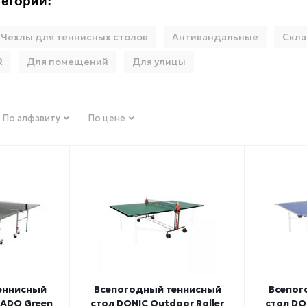
егории:
Чехлы для теннисных столов
Антивандальные
Скл
R
Для помещений
Для улицы
По алфавиту
По цене
еннисный
Всепогодный теннисный
Всепог
NADO Green
стол DONIC Outdoor Roller
стол DO