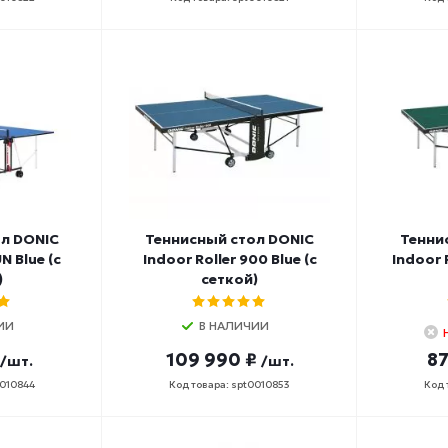
л DONIC
Теннисный стол DONIC
Тенни
N Blue (с
Indoor Roller 900 Blue (с
Indoor 
)
сеткой)
ИИ
В НАЛИЧИИ
109 990 ₽
87
/шт.
/шт.
0010844
Код товара: spt0010853
Код 