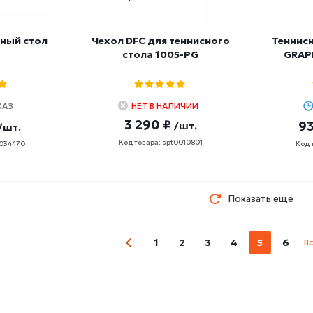
ный стол
Чехол DFC для теннисного
Теннис
стола 1005-PG
GRAPH
КАЗ
НЕТ В НАЛИЧИИ
3 290 ₽
93
/шт.
/шт.
Код товара: spt0010801
0034470
Код 
Показать еще
1
2
3
4
5
6
В