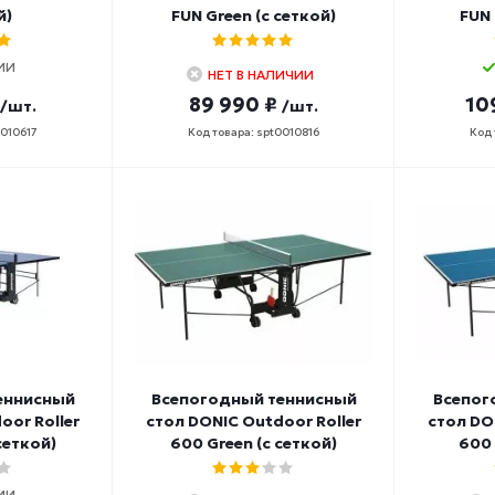
й)
FUN Green (с сеткой)
FUN 
ИИ
НЕТ В НАЛИЧИИ
89 990 ₽
10
/шт.
/шт.
0010617
Код товара: spt0010816
Код 
еннисный
Всепогодный теннисный
Всепог
oor Roller
стол DONIC Outdoor Roller
стол DO
сеткой)
600 Green (с сеткой)
600 
ИИ