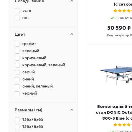
Складывание
(с сетко
есть
нет
В НАЛИЧ
50 590 ₽
Цвет
Код товара: spt
графит
зеленый
коричневый
коричневый, зеленый
серый
синий
синий, зеленый
черный
Всепогодный т
Размеры (см)
стол DONIC Outd
800-5 Blue (с 
136x76x65
136х76х65
В НАЛИЧ