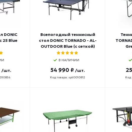
л DONIC
Всепогодный теннисный
Тенн
c 25 Blue
стол DONIC TORNADO - AL-
TORNAD
OUTDOOR Blue (с сеткой)
Gre
ИИ
В НАЛИЧИИ
₽
54 990 ₽
25
/шт.
/шт.
0010854
Код товара: spt0010812
Код 