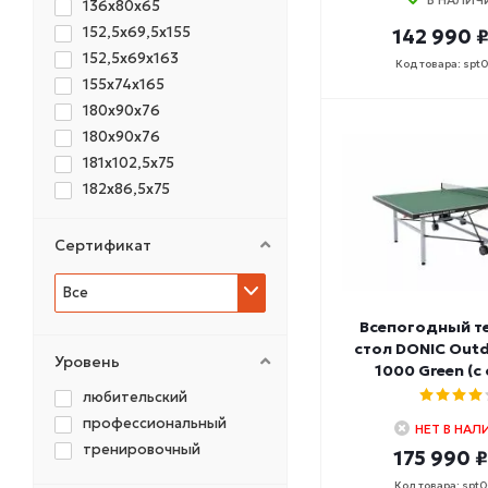
136х80х65
152,5х69,5х155
142 990 
152,5х69х163
Код товара: spt
155х74х165
180x90x76
180х90х76
181х102,5х75
182х86,5х75
185х64х159
208х115,6х76
Сертификат
270х150х90
Все
272х150х79
273x152,5x76
Всепогодный т
273х152,5х75
стол DONIC Outd
Уровень
1000 Green (с
273х152,5х76
любительский
274x150x76
профессиональный
274х150х76
НЕТ В НАЛ
тренировочный
274х152,5х76
175 990 ₽
274х152х76
Код товара: spt