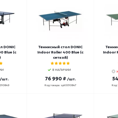
л DONIC
Теннисный стол DONIC
Тенни
0 Blue (с
Indoor Roller 400 Blue (с
Indoor 
)
сеткой)
ИИ
В НАЛИЧИИ
76 990 ₽
54
/шт.
/шт.
0010849
Код товара: spt0010847
Код 