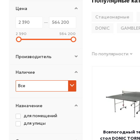
Популярные кат
Цена
Стационарные
DONIC
GAMBLE
2 390
564 200
По популярности
Производитель
Наличие
Все
Назначение
для помещений
для улицы
Всепогодный т
стол DONIC TOR