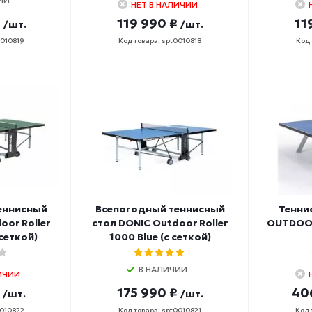
НЕТ В НАЛИЧИИ
₽
119 990 ₽
11
/шт.
/шт.
0010819
Код товара: spt0010818
Код 
еннисный
Всепогодный теннисный
Тенни
oor Roller
стол DONIC Outdoor Roller
OUTDOOR 
 сеткой)
1000 Blue (с сеткой)
В НАЛИЧИИ
ИЧИИ
175 990 ₽
40
/шт.
/шт.
0010822
Код товара: spt0010821
Код 