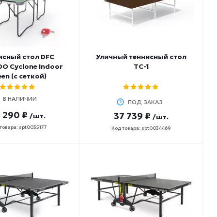
исный стол DFC
Уличный теннисный стол
O Cyclone Indoor
ТС-1
en (с сеткой)
В НАЛИЧИИ
ПОД ЗАКАЗ
 290 ₽
37 739 ₽
/шт.
/шт.
товара: spt0035177
Код товара: spt0034469