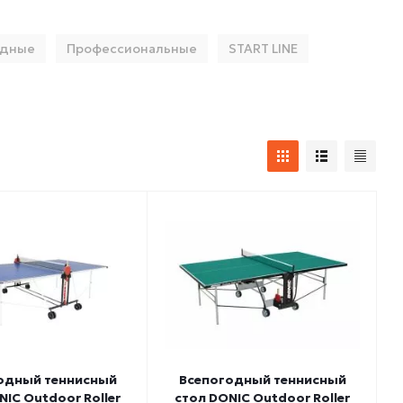
адные
Профессиональные
START LINE
одный теннисный
Всепогодный теннисный
NIC Outdoor Roller
стол DONIC Outdoor Roller