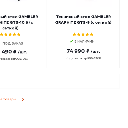
ный стол GAMBLER
Теннисный стол GAMBLER
ITE GTS-10 6 (с
GRAPHITE GTS-9 (с сеткой)
сеткой)
В НАЛИЧИИ
ПОД ЗАКАЗ
74 990 ₽
 490 ₽
/шт.
/шт.
Код товара: spt0044308
товара: spt0047033
се товары