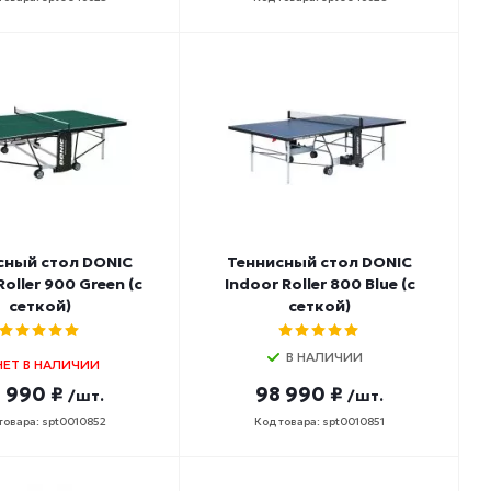
сный стол DONIC
Теннисный стол DONIC
Roller 900 Green (с
Indoor Roller 800 Blue (с
сеткой)
сеткой)
В НАЛИЧИИ
НЕТ В НАЛИЧИИ
 990 ₽
98 990 ₽
/шт.
/шт.
товара: spt0010852
Код товара: spt0010851