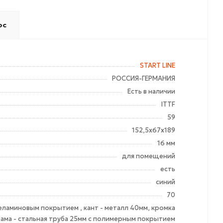
ос
START LINE
РОССИЯ-ГЕРМАНИЯ
Есть в наличии
ITTF
59
152,5х67х189
16 мм
для помещений
есть
синий
70
еламиновым покрытием , кант - металл 40мм, кромка
рама - стальная труба 25мм с полимерным покрытием