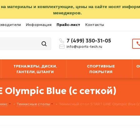
 на материалы и комплектующие, цены на сайте носят инфор
менеджеров.
зводители
Информация
Прайс-лист
Контакты
7 (499) 350-31-05
info@sports-tech.ru
ТРЕНАЖЕРЫ, ДИСКИ,
СПОРТИВНЫЕ
О
ГАНТЕЛИ, ШТАНГИ
ПОКРЫТИЯ
 Olympic Blue (с сеткой)
ннис
-
Теннисные столы
-
Теннисный стол START LINE Olympic Blue (с