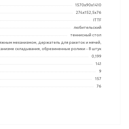
1570х90х1410
274х152,5х76
ITTF
любительский
теннисный стол
тяжным механизмом, держатель для ракеток и мячей,
ханизме складывания, обрезиненные ролики - 8 штук
0,199
141
9
157
76