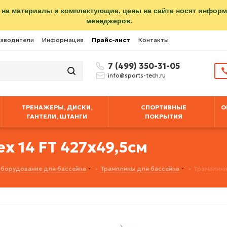
 на материалы и комплектующие, цены на сайте носят инфор
менеджеров.
зводители
Информация
Прайс-лист
Контакты
7 (499) 350-31-05
info@sports-tech.ru
ТРЕНАЖЕРЫ, ДИСКИ,
СПОРТИВНЫЕ
О
ГАНТЕЛИ, ШТАНГИ
ПОКРЫТИЯ
x 14 FT 427х49,5см
борудование для бассейна
-
Трамплины для бассейна
-
Трамплинн