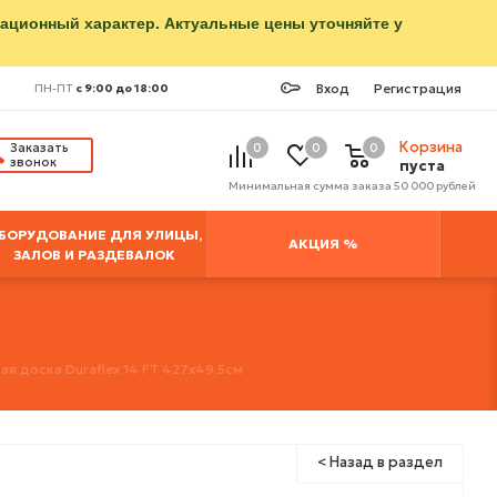
мационный характер. Актуальные цены уточняйте у
Вход
Регистрация
ПН-ПТ
с 9:00 до 18:00
Корзина
Заказать
0
0
0
звонок
пуста
Минимальная сумма заказа 50 000 рублей
БОРУДОВАНИЕ ДЛЯ УЛИЦЫ,
АКЦИЯ %
ЗАЛОВ И РАЗДЕВАЛОК
ая доска Duraflex 14 FT 427х49,5см
< Назад в раздел