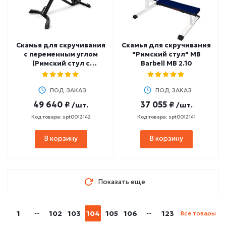
Скамья для скручивания
Скамья для скручивания
с переменным углом
"Римский стул" MB
(Римский стул с
Barbell MB 2.10
переменным углом) MB
Barbell MB 2.28
ПОД ЗАКАЗ
ПОД ЗАКАЗ
49 640 ₽
37 055 ₽
/шт.
/шт.
Код товара: spt0012142
Код товара: spt0012141
В корзину
В корзину
Показать еще
1
102
103
104
105
106
123
Все товары