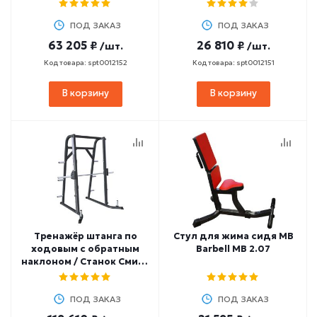
зажимами для ног /
Гиперэкстензия
Гиперэкстензия
горизонтальная MB
горизонтальная MB
ПОД ЗАКАЗ
Barbell MB 2.16
ПОД ЗАКАЗ
Barbell МВ 2.31
63 205 ₽
26 810 ₽
/шт.
/шт.
Код товара: spt0012152
Код товара: spt0012151
В корзину
В корзину
Тренажёр штанга по
Стул для жима сидя MB
ходовым с обратным
Barbell MB 2.07
наклоном / Станок Смита
с обратным наклоном
MB Barbell МВ 2.22
ПОД ЗАКАЗ
ПОД ЗАКАЗ