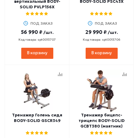
вертикальный BODY-
BODY-SOLID PSC43X
SOLID PVLP156Х
ПОД ЗАКАЗ
ПОД ЗАКАЗ
56 990 ₽
29 990 ₽
/шт.
/шт.
Код товара: spt0013707
Код товара: spt0013706
В корзину
В корзину
Тренажер Голень сидя
Тренажер бицепс-
BODY-SOLID GSCR349
трицепс BODY-SOLID
GCBT380 (маятник)