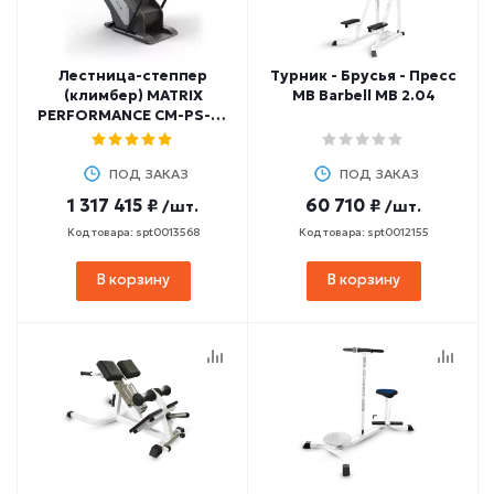
Лестница-степпер
Турник - Брусья - Пресс
(климбер) MATRIX
MB Barbell MB 2.04
PERFORMANCE CM-PS-F /
LED-C
ПОД ЗАКАЗ
ПОД ЗАКАЗ
1 317 415 ₽
60 710 ₽
/шт.
/шт.
Код товара: spt0013568
Код товара: spt0012155
В корзину
В корзину