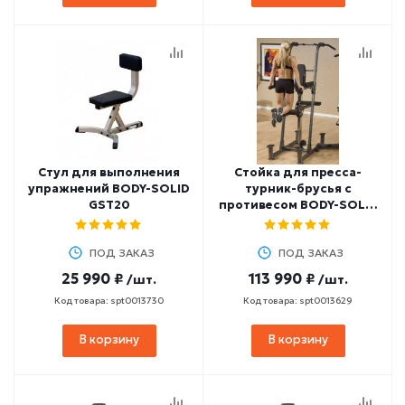
Стул для выполнения
Стойка для пресса-
упражнений BODY-SOLID
турник-брусья с
GST20
противесом BODY-SOLID
FCDWA (опция для
Fusion F400, F500, F600)
ПОД ЗАКАЗ
ПОД ЗАКАЗ
25 990 ₽
113 990 ₽
/шт.
/шт.
Код товара: spt0013730
Код товара: spt0013629
В корзину
В корзину