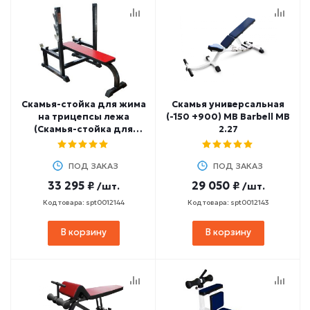
Скамья-стойка для жима
Скамья универсальная
на трицепсы лежа
(-150 +900) MB Barbell МВ
(Скамья-стойка для
2.27
французского жима
лёжа) MB Barbell MB 2.09
ПОД ЗАКАЗ
ПОД ЗАКАЗ
33 295 ₽
29 050 ₽
/шт.
/шт.
Код товара: spt0012144
Код товара: spt0012143
В корзину
В корзину