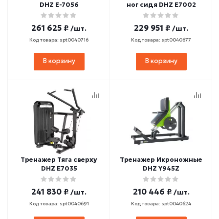
DHZ E-7056
ног сидя DHZ E7002
261 625 ₽
229 951 ₽
/шт.
/шт.
Код товара: spt0040716
Код товара: spt0040677
В корзину
В корзину
Тренажер Тяга сверху
Тренажер Икроножные
DHZ E7035
DHZ Y945Z
241 830 ₽
210 446 ₽
/шт.
/шт.
Код товара: spt0040691
Код товара: spt0040624