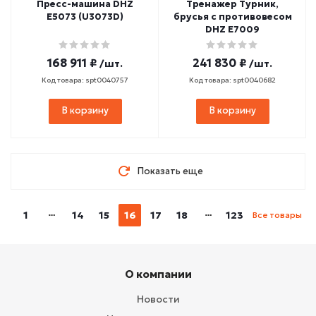
Пресс-машина DHZ
Тренажер Турник,
E5073 (U3073D)
брусья с противовесом
DHZ E7009
168 911 ₽
241 830 ₽
/шт.
/шт.
Код товара: spt0040757
Код товара: spt0040682
В корзину
В корзину
Показать еще
1
14
15
16
17
18
123
Все товары
О компании
Новости