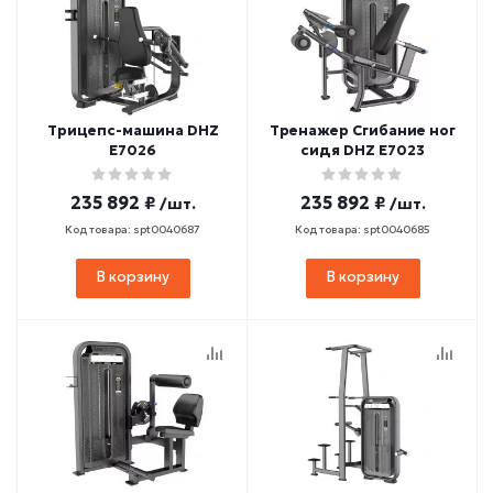
Трицепс-машина DHZ
Тренажер Сгибание ног
E7026
сидя DHZ E7023
235 892 ₽
235 892 ₽
/шт.
/шт.
Код товара: spt0040687
Код товара: spt0040685
В корзину
В корзину