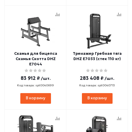
Скамья для бицепса
Тренажер Гребная тяга
Скамья Скотта DHZ
DHZ E7033 (стек 110 кг)
E7044
83 912 ₽
283 408 ₽
/шт.
/шт.
Код товара: spt0040699
Код товара: spt0040713
В корзину
В корзину