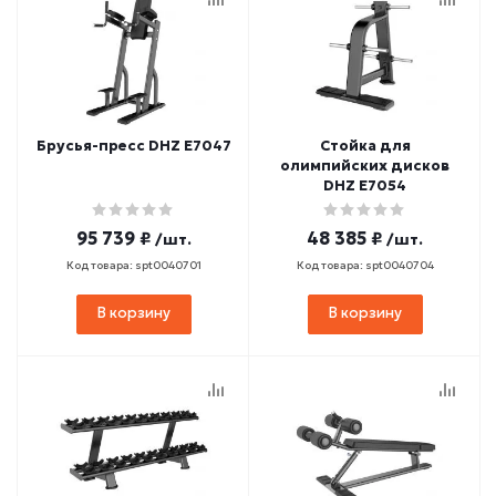
Брусья-пресс DHZ E7047
Стойка для
олимпийских дисков
DHZ E7054
95 739 ₽
48 385 ₽
/шт.
/шт.
Код товара: spt0040701
Код товара: spt0040704
В корзину
В корзину