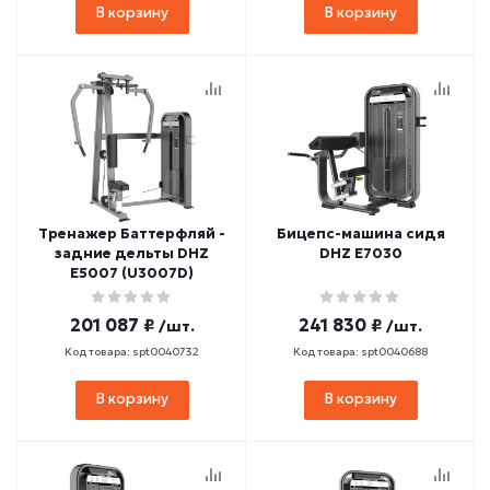
В корзину
В корзину
Тренажер Баттерфляй -
Бицепс-машина сидя
задние дельты DHZ
DHZ E7030
E5007 (U3007D)
201 087 ₽
241 830 ₽
/шт.
/шт.
Код товара: spt0040732
Код товара: spt0040688
В корзину
В корзину