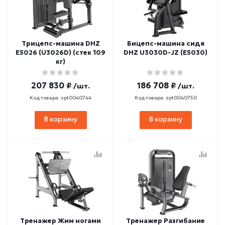
Трицепс-машина DHZ
Бицепс-машина сидя
E5026 (U3026D) (стек 109
DHZ U3030D-JZ (E5030)
кг)
207 830 ₽
186 708 ₽
/шт.
/шт.
Код товара: spt0040744
Код товара: spt0040750
В корзину
В корзину
Тренажер Жим ногами
Тренажер Разгибание