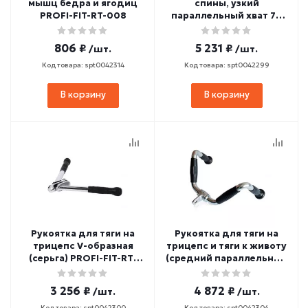
мышц бедра и ягодиц
спины, узкий
PROFI-FIT-RT-008
параллельный хват 70
см PROFI-FIT-RT-011
806 ₽
5 231 ₽
/шт.
/шт.
Код товара: spt0042314
Код товара: spt0042299
В корзину
В корзину
Рукоятка для тяги на
Рукоятка для тяги на
трицепс V-образная
трицепс и тяги к животу
(серьга) PROFI-FIT-RT-
(средний параллельный
020
хват) PROFI-FIT-RT-021
3 256 ₽
4 872 ₽
/шт.
/шт.
Код товара: spt0042300
Код товара: spt0042304