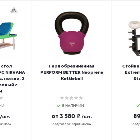
 стол
Гиря обрезиненная
Стойка
FC NIRVANA
PERFORM BETTER Neoprene
Extrem
. ножки, 2
Kettlebell
St
зовый с
м
ИИ
В НАЛИЧИИ
от
3 580 ₽
89
/шт.
/шт.
0038664
Код товара: stp0038204
Код 