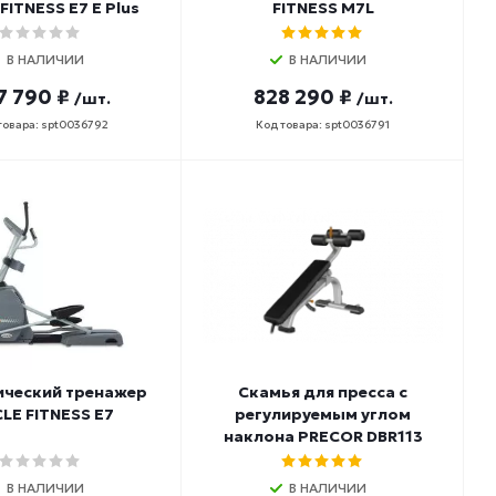
FITNESS E7 E Plus
FITNESS M7L
В НАЛИЧИИ
В НАЛИЧИИ
7 790 ₽
828 290 ₽
/шт.
/шт.
товара: spt0036792
Код товара: spt0036791
ический тренажер
Скамья для пресса с
CLE FITNESS E7
регулируемым углом
наклона PRECOR DBR113
В НАЛИЧИИ
В НАЛИЧИИ