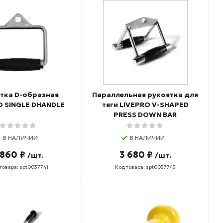
тка D-образная
Параллельная рукоятка для
O SINGLE DHANDLE
тяги LIVEPRO V-SHAPED
PRESS DOWN BAR
В НАЛИЧИИ
В НАЛИЧИИ
 860 ₽
3 680 ₽
/шт.
/шт.
товара: spt0037741
Код товара: spt0037743