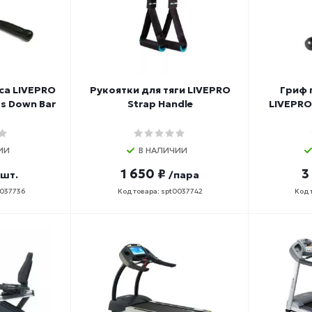
са LIVEPRO
Рукоятки для тяги LIVEPRO
Гриф 
ss Down Bar
Strap Handle
LIVEPRO
ИИ
В НАЛИЧИИ
1 650 ₽
3
/шт.
/пара
0037736
Код товара: spt0037742
Код 