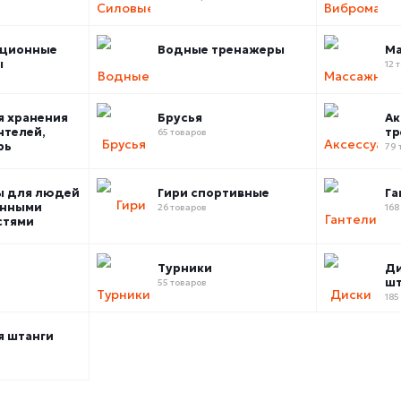
ационные
Водные тренажеры
Ма
ы
12 
я хранения
Брусья
Ак
нтелей,
тр
65 товаров
рь
79 
ы для людей
Гири спортивные
Га
енными
26 товаров
168
стями
Турники
Ди
шт
55 товаров
185
я штанги