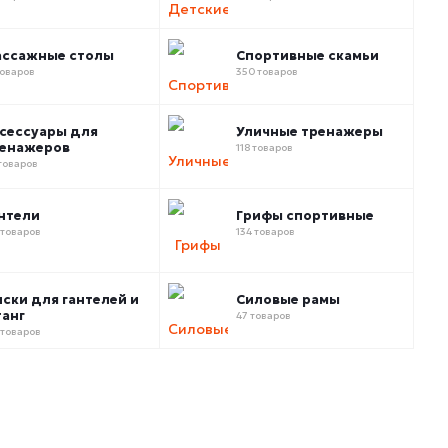
ссажные столы
Спортивные скамьи
товаров
350 товаров
сессуары для
Уличные тренажеры
енажеров
118 товаров
товаров
нтели
Грифы спортивные
 товаров
134 товаров
ски для гантелей и
Силовые рамы
анг
47 товаров
 товаров