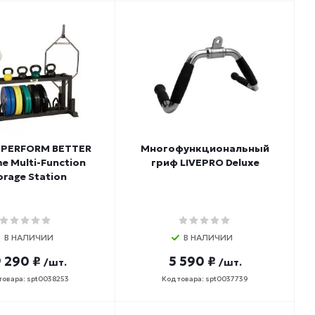
 PERFORM BETTER
Многофункциональный
e Multi-Function
гриф LIVEPRO Deluxe
orage Station
В НАЛИЧИИ
В НАЛИЧИИ
 290 ₽
5 590 ₽
/шт.
/шт.
товара: spt0038253
Код товара: spt0037739