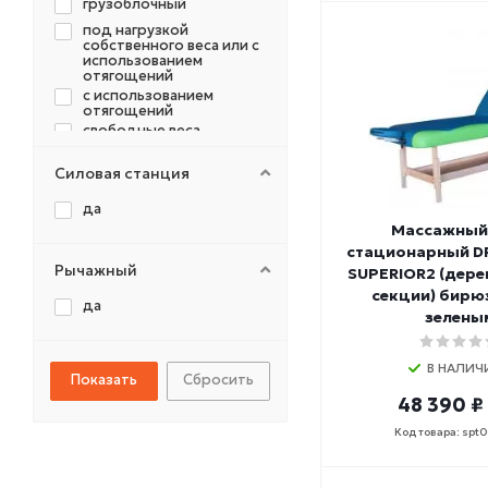
грузоблочный
SPIRIT
под нагрузкой
STARFIT
собственного веса или с
использованием
SVENSSON
отягощений
TANGEN
с использованием
отягощений
TORRES
свободные веса
UFC
свободный вес
ULTRAGYM
Силовая станция
со свободными весами
XTERRA
собственный вес
да
YESOUL
Массажный
штанга
ZSO
стационарный D
штанга/собственный
Рычажный
SUPERIOR2 (дерев
СПОРТИВНЫЕ
вес
ТЕХНОЛОГИИ
секции) бирю
да
V-SPORT
зелены
В НАЛИЧ
Сбросить
48 390 ₽
Код товара: spt