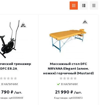
ический тренажер
Массажный стол DFC
DFC E8.2A
NIRVANA Elegant (алюм.
ножки) горчичный (Mustard)
В НАЛИЧИИ
В НАЛИЧИИ
 790 ₽
21 990 ₽
/шт.
/шт.
товара: spt0038969
Код товара: spt0038672