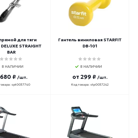
прямой для тяги
Гантель виниловая STARFIT
 DELUXE STRAIGHT
DB-101
BAR
В НАЛИЧИИ
В НАЛИЧИИ
 680 ₽
от
299 ₽
/шт.
/шт.
товара: spt0037740
Код товара: stp0037242