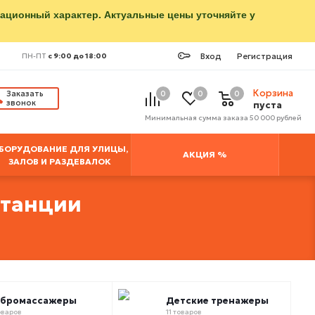
мационный характер. Актуальные цены уточняйте у
Вход
Регистрация
ПН-ПТ
с 9:00 до 18:00
Корзина
Заказать
0
0
0
звонок
пуста
Минимальная сумма заказа 50 000 рублей
БОРУДОВАНИЕ ДЛЯ УЛИЦЫ,
АКЦИЯ %
ЗАЛОВ И РАЗДЕВАЛОК
станции
ибромассажеры
Детские тренажеры
оваров
11 товаров