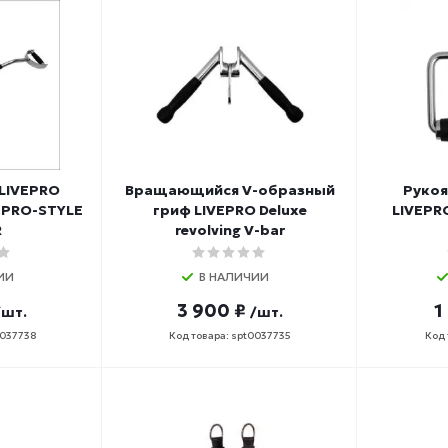
 LIVEPRO
Вращающийся V-образный
Рукоя
 PRO-STYLE
гриф LIVEPRO Deluxe
LIVEPR
R
revolving V-bar
ИИ
В НАЛИЧИИ
3 900 ₽
1
/шт.
/шт.
0037738
Код товара: spt0037735
Код 