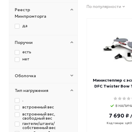
FITEX PRO
По популярности
FOREMAN
Реестр
HASTTINGS
Минпромторга
HOIST
да
INEX
LIVEPRO
Поручни
MATRIX
MB Barbell
есть
MERACH
нет
NO BRAND
Original Fit.Tools
Оболочка
OXYGEN
Министеппер с э
DFC Twister Bow
PERFORM BETTER
Тип нагружения
PRCTZ
.
PRECOR
В НАЛИЧ
встроенный вес
PROFI-FIT
встроенный вес,
REBEL
7 690 ₽
свободный вес
SHUA
гантели/штанга/
Код товара: spt
собственный вес
SPEEDIANCE