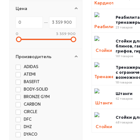
Цена
Реабилит
тренажер
23 товаров
0
3 359 900
Стойки дл
блинов, га
грифов, ги
Производитель
161 товаров
ADIDAS
Тренажер
с огранич
ATEMI
возможно
BASEFIT
18 товаров
BODY-SOLID
Штанги
BRONZE GYM
62 товаров
CARBON
CIRCLE
Стойки дл
DFC
48 товаров
DHZ
DYACO