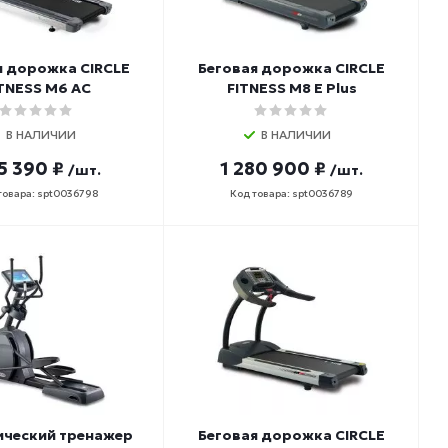
я дорожка CIRCLE
Беговая дорожка CIRCLE
TNESS M6 AC
FITNESS M8 E Plus
В НАЛИЧИИ
В НАЛИЧИИ
5 390 ₽
1 280 900 ₽
/шт.
/шт.
товара: spt0036798
Код товара: spt0036789
ический тренажер
Беговая дорожка CIRCLE