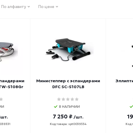
По алфавиту
По цене
спандерами
Министеппер с эспандерами
Эллипт
 TW-S108Gr
DFC SC-S107LB
ИИ
В НАЛИЧИИ
7 250 ₽
19
/шт.
/шт.
0039331
Код товара: spt0039334
Код 