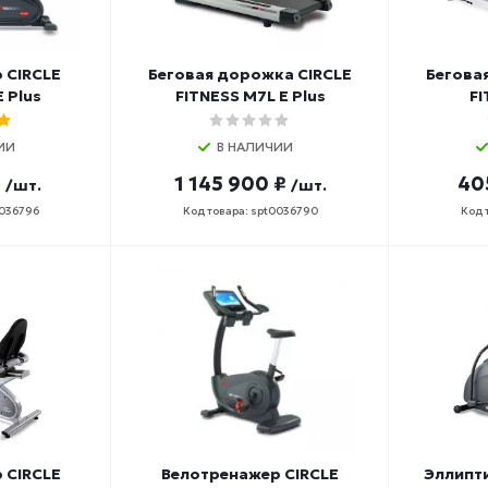
 CIRCLE
Беговая дорожка CIRCLE
Бегова
E Plus
FITNESS M7L E Plus
FI
ИИ
В НАЛИЧИИ
₽
1 145 900 ₽
40
/шт.
/шт.
0036796
Код товара: spt0036790
Код 
 CIRCLE
Велотренажер CIRCLE
Эллипт