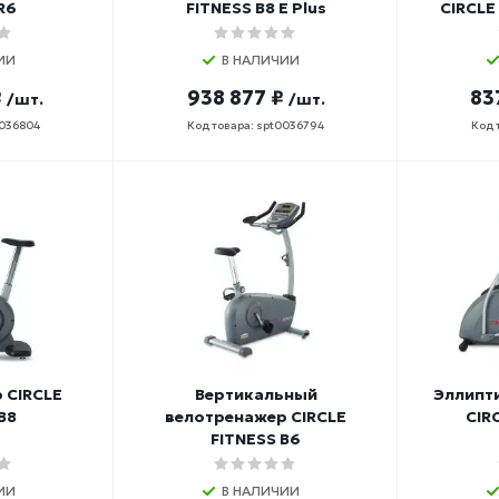
R6
FITNESS B8 E Plus
CIRCLE 
ИИ
В НАЛИЧИИ
₽
938 877 ₽
83
/шт.
/шт.
0036804
Код товара: spt0036794
Код 
 CIRCLE
Вертикальный
Эллипт
B8
велотренажер CIRCLE
CIR
FITNESS B6
ИИ
В НАЛИЧИИ