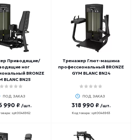
ер Приводящие/
Тренажер Глют-машина
водящие ног
профессиональный BRONZE
иональный BRONZE
GYM BLANC BN24
M BLANC BN25
ПОД ЗАКАЗ
ПОД ЗАКАЗ
6 990 ₽
318 990 ₽
/шт.
/шт.
товара: spt0046962
Код товара: spt0046963