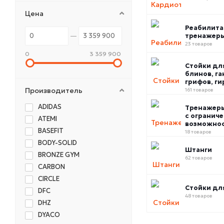
Цена
Реабилит
тренажер
23 товаров
0
3 359 900
Стойки дл
блинов, га
грифов, ги
Производитель
161 товаров
ADIDAS
Тренажер
с огранич
ATEMI
возможно
BASEFIT
18 товаров
BODY-SOLID
Штанги
BRONZE GYM
62 товаров
CARBON
CIRCLE
Стойки дл
DFC
48 товаров
DHZ
DYACO