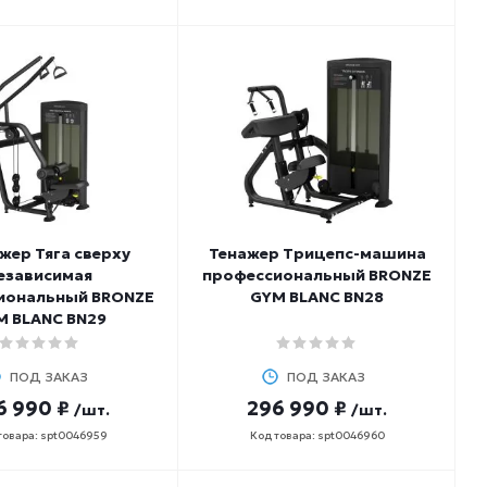
жер Тяга сверху
Тенажер Трицепс-машина
езависимая
профессиональный BRONZE
иональный BRONZE
GYM BLANC BN28
M BLANC BN29
ПОД ЗАКАЗ
ПОД ЗАКАЗ
6 990 ₽
296 990 ₽
/шт.
/шт.
товара: spt0046959
Код товара: spt0046960