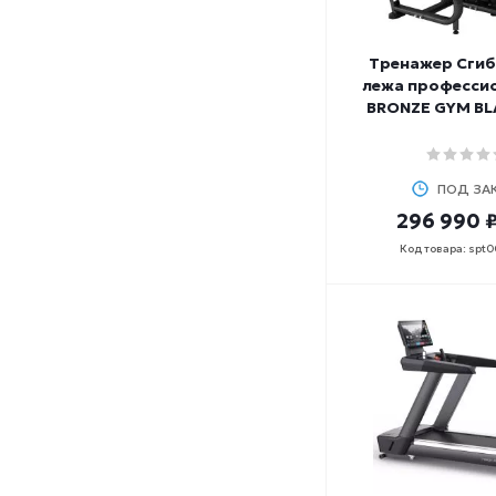
Тренажер Сгиб
лежа професси
BRONZE GYM BL
ПОД ЗА
296 990 
Код товара: spt