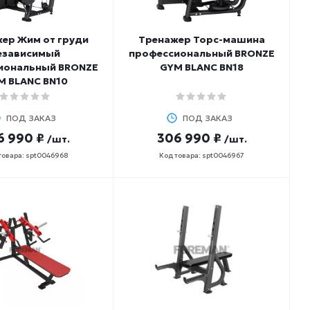
ер Жим от груди
Тренажер Торс-машина
езависимый
профессиональный BRONZE
иональный BRONZE
GYM BLANC BN18
M BLANC BN10
ПОД ЗАКАЗ
ПОД ЗАКАЗ
6 990 ₽
306 990 ₽
/шт.
/шт.
товара: spt0046968
Код товара: spt0046967