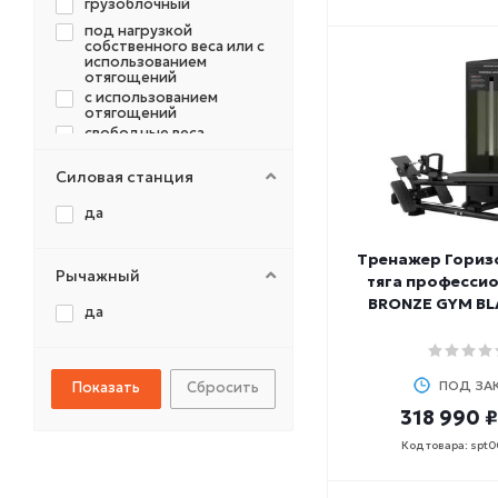
грузоблочный
SPIRIT
под нагрузкой
STARFIT
собственного веса или с
использованием
SVENSSON
отягощений
TANGEN
с использованием
отягощений
TORRES
свободные веса
UFC
свободный вес
ULTRAGYM
Силовая станция
со свободными весами
XTERRA
собственный вес
да
YESOUL
штанга
ZSO
Тренажер Гориз
штанга/собственный
Рычажный
тяга професси
СПОРТИВНЫЕ
вес
ТЕХНОЛОГИИ
BRONZE GYM BL
да
V-SPORT
ПОД ЗА
Сбросить
318 990 ₽
Код товара: spt