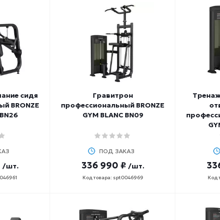
ание сидя
Гравитрон
Тренаж
ый BRONZE
профессиональный BRONZE
от
 BN26
GYM BLANC BN09
професс
GY
КАЗ
ПОД ЗАКАЗ
₽
336 990 ₽
33
/шт.
/шт.
0046961
Код товара: spt0046969
Код 