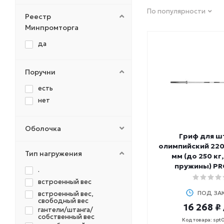
FITEX PRO
По популярности
FOREMAN
Реестр
HASTTINGS
Минпромторга
HOIST
да
INEX
LIVEPRO
Поручни
MATRIX
MB Barbell
есть
MERACH
нет
NO BRAND
Original Fit.Tools
Оболочка
OXYGEN
Гриф для ш
олимпийский 220
PERFORM BETTER
Тип нагружения
мм (до 250 кг
PRCTZ
пружины) PRO
.
PRECOR
встроенный вес
PROFI-FIT
ПОД ЗА
встроенный вес,
REBEL
свободный вес
16 268 ₽
SHUA
гантели/штанга/
собственный вес
SPEEDIANCE
Код товара: spt