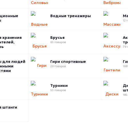
ационные
Водные тренажеры
Ма
ы
12 
я хранения
Брусья
Ак
нтелей,
тр
65 товаров
рь
79 
ы для людей
Гири спортивные
Га
енными
26 товаров
168
стями
Турники
Ди
шт
55 товаров
185
я штанги