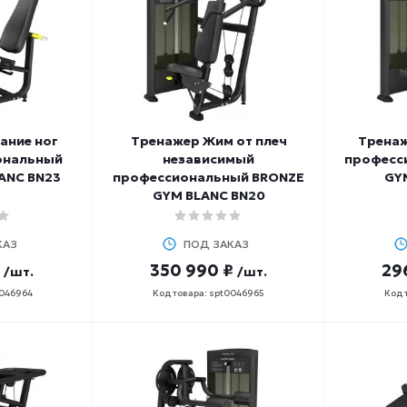
ание ног
Тренажер Жим от плеч
Тренаж
ональный
независимый
професс
ANC BN23
профессиональный BRONZE
GY
GYM BLANC BN20
КАЗ
ПОД ЗАКАЗ
350 990 ₽
29
/шт.
/шт.
0046964
Код товара: spt0046965
Код 