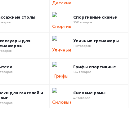
ссажные столы
Спортивные скамьи
товаров
350 товаров
сессуары для
Уличные тренажеры
енажеров
118 товаров
товаров
нтели
Грифы спортивные
 товаров
134 товаров
ски для гантелей и
Силовые рамы
анг
47 товаров
 товаров