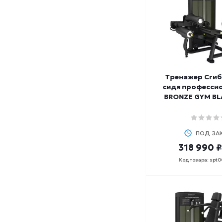
Тренажер Сгиб
сидя професси
BRONZE GYM BL
ПОД ЗА
318 990 ₽
Код товара: spt