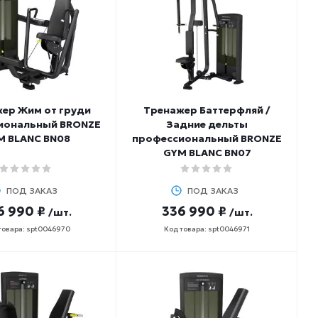
ер Жим от груди
Тренажер Баттерфляй /
иональный BRONZE
Задние дельты
M BLANC BN08
профессиональный BRONZE
GYM BLANC BN07
ПОД ЗАКАЗ
ПОД ЗАКАЗ
6 990 ₽
336 990 ₽
/шт.
/шт.
товара: spt0046970
Код товара: spt0046971