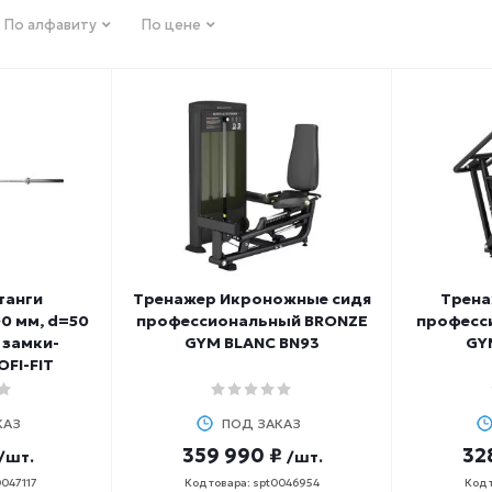
По алфавиту
По цене
танги
Тренажер Икроножные сидя
Трена
0 мм, d=50
профессиональный BRONZE
професс
, замки-
GYM BLANC BN93
GY
FI-FIT
КАЗ
ПОД ЗАКАЗ
359 990 ₽
32
/шт.
/шт.
0047117
Код товара: spt0046954
Код 