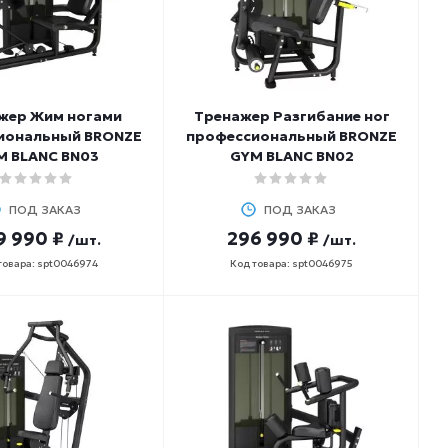
жер Жим ногами
Тренажер Разгибание ног
иональный BRONZE
профессиональный BRONZE
M BLANC BN03
GYM BLANC BN02
ПОД ЗАКАЗ
ПОД ЗАКАЗ
9 990 ₽
296 990 ₽
/шт.
/шт.
товара: spt0046974
Код товара: spt0046975