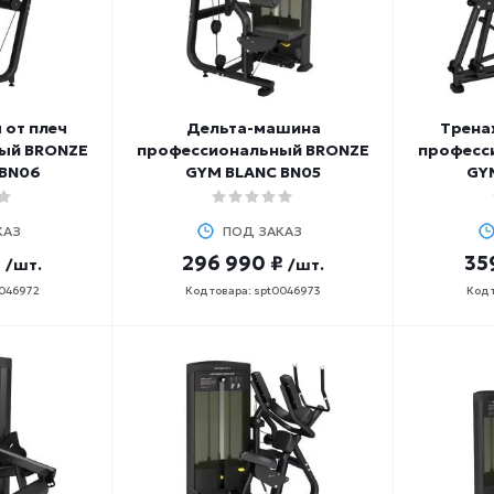
 от плеч
Дельтa-машина
Трена
ый BRONZE
профессиональный BRONZE
професс
 BN06
GYM BLANC BN05
GY
КАЗ
ПОД ЗАКАЗ
₽
296 990 ₽
35
/шт.
/шт.
0046972
Код товара: spt0046973
Код 