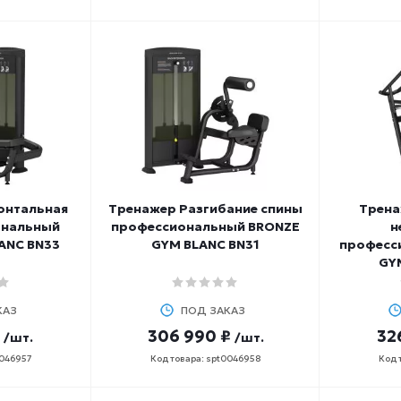
онтальная
Тренажер Разгибание спины
Трена
ональный
профессиональный BRONZE
н
ANC BN33
GYM BLANC BN31
професс
GY
КАЗ
ПОД ЗАКАЗ
306 990 ₽
32
/шт.
/шт.
0046957
Код товара: spt0046958
Код 