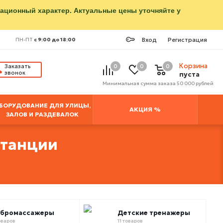
мационный характер. Актуальные цены уточняйте у
Вход
Регистрация
ПН-ПТ
с 9:00 до 18:00
Корзина
Заказать
0
0
0
звонок
пуста
Минимальная сумма заказа 50 000 рублей
БОРУДОВАНИЕ ДЛЯ УЛИЦЫ,
АКЦИЯ %
ЗАЛОВ И РАЗДЕВАЛОК
станции
ибромассажеры
Детские тренажеры
оваров
11 товаров