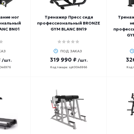
ание ног
Тренажер Пресс сидя
Тренаж
ональный
профессиональный BRONZE
н
ANC BN01
GYM BLANC BN19
професс
GY
КАЗ
ПОД ЗАКАЗ
₽
319 990 ₽
32
/шт.
/шт.
0046976
Код товара: spt0046966
Код 