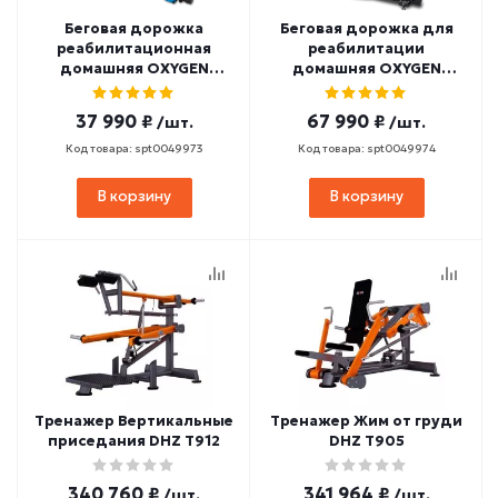
Беговая дорожка
Беговая дорожка для
реабилитационная
реабилитации
домашняя OXYGEN
домашняя OXYGEN
FITNESS REVIVE C
FITNESS REVIVE B
37 990 ₽
67 990 ₽
/шт.
/шт.
Код товара: spt0049973
Код товара: spt0049974
В корзину
В корзину
Тренажер Вертикальные
Тренажер Жим от груди
приседания DHZ T912
DHZ T905
340 760 ₽
341 964 ₽
/шт.
/шт.