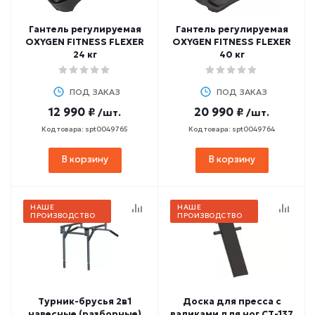
Гантель регулируемая
Гантель регулируемая
OXYGEN FITNESS FLEXER
OXYGEN FITNESS FLEXER
24 кг
40 кг
ПОД ЗАКАЗ
ПОД ЗАКАЗ
12 990 ₽
20 990 ₽
/шт.
/шт.
Код товара: spt0049765
Код товара: spt0049764
В корзину
В корзину
НАШЕ
НАШЕ
ПРОИЗВОДСТВО
ПРОИЗВОДСТВО
Турник-брусья 2в1
Доска для пресса с
навесные (разборные)
валиками для ног СТ-137