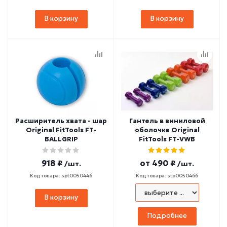
В корзину
В корзину
Расширитель хвата - шар
Гантель в виниловой
Original FitTools FT-
оболочке Original
BALLGRIP
FitTools FT-VWB
918 ₽
от
490 ₽
/шт.
/шт.
Код товара: spt0050446
Код товара: stp0050466
В корзину
Подробнее