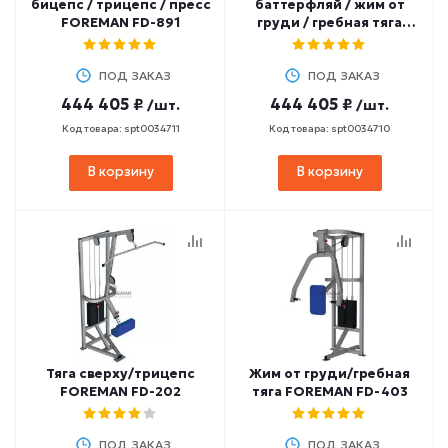
бицепс / трицепс / пресс
баттерфляй / жим от
FOREMAN FD-891
груди / гребная тяга
FOREMAN FD-890
ПОД ЗАКАЗ
ПОД ЗАКАЗ
444 405 ₽
444 405 ₽
/шт.
/шт.
Код товара: spt0034711
Код товара: spt0034710
В корзину
В корзину
Тяга сверху/трицепс
Жим от груди/гребная
FOREMAN FD-202
тяга FOREMAN FD-403
ПОД ЗАКАЗ
ПОД ЗАКАЗ