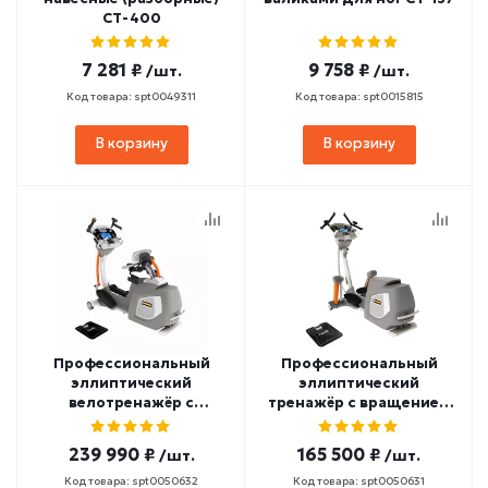
СТ-400
7 281 ₽
9 758 ₽
/шт.
/шт.
Код товара: spt0049311
Код товара: spt0015815
В корзину
В корзину
Профессиональный
Профессиональный
эллиптический
эллиптический
велотренажёр с
тренажёр с вращением
вращением торса
торса ATLANTIC MIAMI AT-
ATLANTIC NAPLES-ELITE
VI
239 990 ₽
165 500 ₽
/шт.
/шт.
VI-RU
Код товара: spt0050632
Код товара: spt0050631