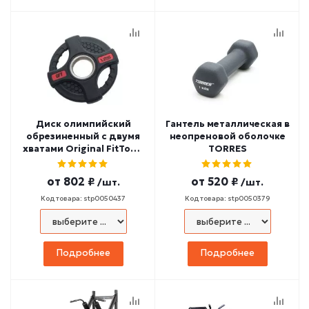
Диск олимпийский
Гантель металлическая в
обрезиненный с двумя
неопреновой оболочке
хватами Original FitTools
TORRES
FT-2HGP
от
802 ₽
от
520 ₽
/шт.
/шт.
Код товара: stp0050437
Код товара: stp0050379
Подробнее
Подробнее