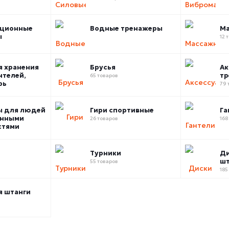
ационные
Водные тренажеры
Ма
ы
12 
я хранения
Брусья
Ак
нтелей,
тр
65 товаров
рь
79 
ы для людей
Гири спортивные
Га
енными
26 товаров
168
стями
Турники
Ди
шт
55 товаров
185
я штанги