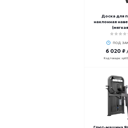
Доска для п
наклонная навес
(мягкая
ПОД ЗА
6 020 ₽
Код товара: spt
Глют-машина Я