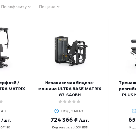
По алфавиту
По цене
ерфляй /
Независимая бицепс-
Тренаж
TRA MATRIX
машина ULTRA BASE MATRIX
разгиб
2
G7-S40BH
PLUS 
КАЗ
ПОД ЗАКАЗ
724 366 ₽
65
/шт.
/шт.
0041110
Код товара: spt0041135
Код 