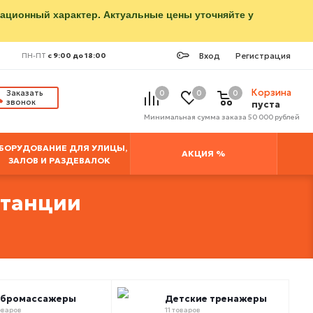
мационный характер. Актуальные цены уточняйте у
Вход
Регистрация
ПН-ПТ
с 9:00 до 18:00
Корзина
Заказать
0
0
0
звонок
пуста
Минимальная сумма заказа 50 000 рублей
БОРУДОВАНИЕ ДЛЯ УЛИЦЫ,
АКЦИЯ %
ЗАЛОВ И РАЗДЕВАЛОК
станции
ибромассажеры
Детские тренажеры
оваров
11 товаров