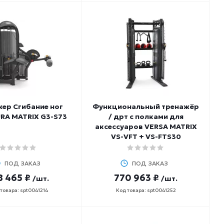
ер Сгибание ног
Функциональный тренажёр
RA MATRIX G3-S73
/ дрт с полками для
аксессуаров VERSA MATRIX
VS-VFT + VS-FTS30
ПОД ЗАКАЗ
ПОД ЗАКАЗ
8 465 ₽
770 963 ₽
/шт.
/шт.
товара: spt0041214
Код товара: spt0041252