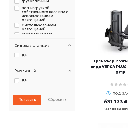
грузоблочный
SPIRIT
под нагрузкой
STARFIT
собственного веса или с
использованием
SVENSSON
отягощений
TANGEN
с использованием
отягощений
TORRES
свободные веса
UFC
свободный вес
ULTRAGYM
Силовая станция
со свободными весами
XTERRA
собственный вес
да
YESOUL
Тренажер Разги
штанга
ZSO
сидя VERSA PLUS 
штанга/собственный
Рычажный
S71P
СПОРТИВНЫЕ
вес
ТЕХНОЛОГИИ
да
V-SPORT
ПОД ЗА
Сбросить
631 173 ₽
Код товара: spt