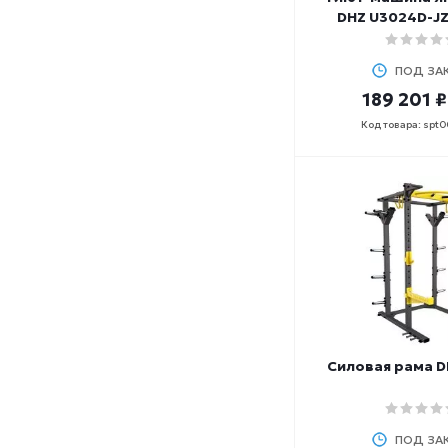
DHZ U3024D-JZ
ПОД ЗА
189 201 ₽
Код товара: spt
Силовая рама D
ПОД ЗА