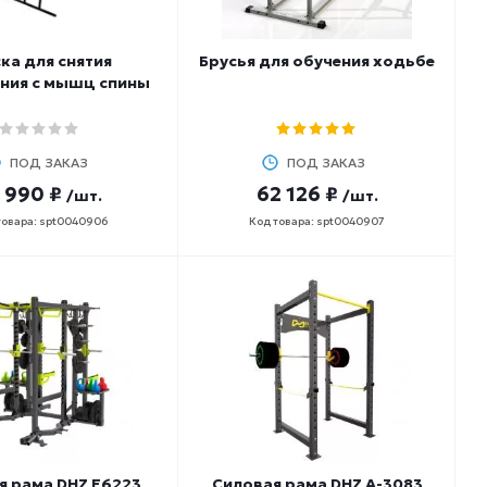
ка для снятия
Брусья для обучения ходьбе
ния с мышц спины
ПОД ЗАКАЗ
ПОД ЗАКАЗ
 990 ₽
62 126 ₽
/шт.
/шт.
товара: spt0040906
Код товара: spt0040907
я рама DHZ E6223
Силовая рама DHZ A-3083