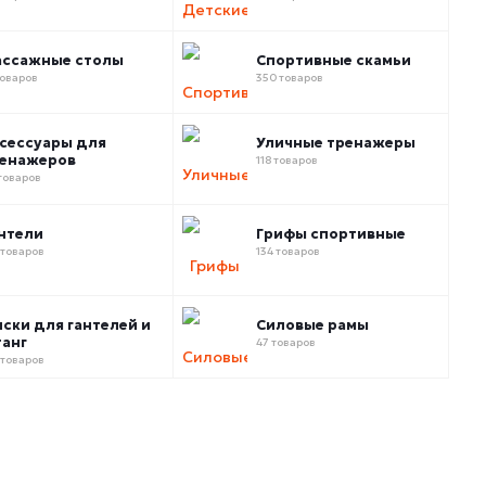
ссажные столы
Спортивные скамьи
товаров
350 товаров
сессуары для
Уличные тренажеры
енажеров
118 товаров
товаров
нтели
Грифы спортивные
 товаров
134 товаров
ски для гантелей и
Силовые рамы
анг
47 товаров
 товаров