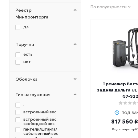
FITEX PRO
По популярности
FOREMAN
Реестр
HASTTINGS
Минпромторга
HOIST
да
INEX
LIVEPRO
Поручни
MATRIX
MB Barbell
есть
MERACH
нет
NO BRAND
Original Fit.Tools
Оболочка
OXYGEN
Тренажер Батт
задняя дельта UL
PERFORM BETTER
Тип нагружения
G7-S2
PRCTZ
.
PRECOR
встроенный вес
PROFI-FIT
ПОД ЗА
встроенный вес,
REBEL
817 560 ₽
свободный вес
SHUA
гантели/штанга/
Код товара: spt
собственный вес
SPEEDIANCE