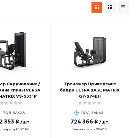
ер Скручивание /
Тренажер Приведение
ание спины VERSA
бедра ULTRA BASE MATRIX
MATRIX VS-S531P
G7-S74BH
ПОД ЗАКАЗ
ПОД ЗАКАЗ
2 353 ₽
724 366 ₽
/шт.
/шт.
товара: spt0041165
Код товара: spt0041146