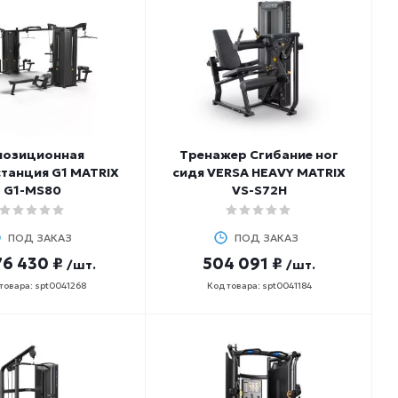
позиционная
Тренажер Сгибание ног
танция G1 MATRIX
сидя VERSA HEAVY MATRIX
G1-MS80
VS-S72H
ПОД ЗАКАЗ
ПОД ЗАКАЗ
76 430 ₽
504 091 ₽
/шт.
/шт.
товара: spt0041268
Код товара: spt0041184