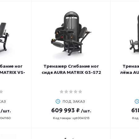
бание ног
Тренажер Сгибание ног
Тренаж
MATRIX VS-
сидя AURA MATRIX G3-S72
лёжа AU
КАЗ
ПОД ЗАКАЗ
609 993 ₽
61
/шт.
/шт.
0041160
Код товара: spt0041213
Код 