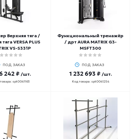
ер Верхняя тяга /
Функциональный тренажёр
я тяга VERSA PLUS
/ дрт AURA MATRIX G3-
RIX VS-S331P
MSFT300
ПОД ЗАКАЗ
ПОД ЗАКАЗ
6 242 ₽
1 232 693 ₽
/шт.
/шт.
товара: spt0041163
Код товара: spt0041254