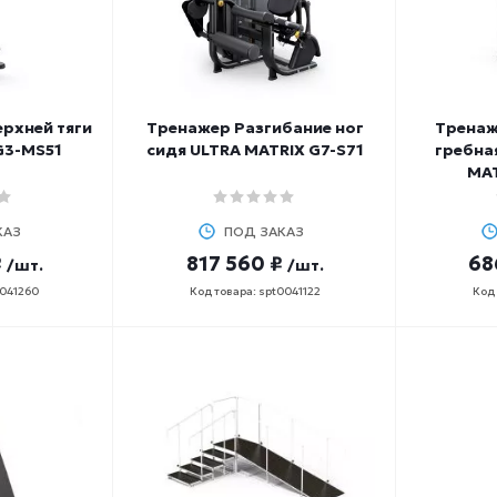
рхней тяги
Тренажер Разгибание ног
Тренаж
G3-MS51
сидя ULTRA MATRIX G7-S71
гребна
MAT
КАЗ
ПОД ЗАКАЗ
₽
817 560 ₽
68
/шт.
/шт.
0041260
Код товара: spt0041122
Код 