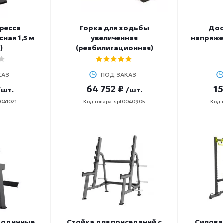
ресса
Горка для ходьбы
Дос
ная 1,5 м
увеличенная
напряже
)
(реабилитационная)
КАЗ
ПОД ЗАКАЗ
64 752 ₽
15
/шт.
/шт.
0041021
Код товара: spt0040905
Код 
годичные
Стойка для приседаний с
Силова