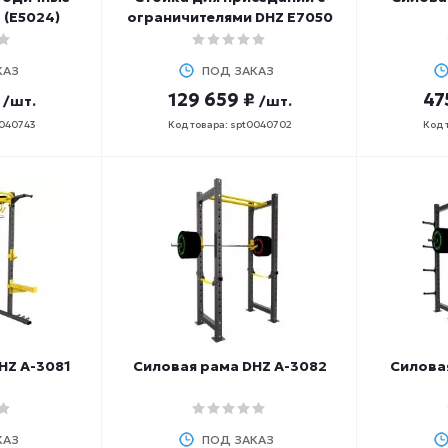
 (E5024)
ограничителями DHZ E7050
КАЗ
ПОД ЗАКАЗ
129 659 ₽
47
/шт.
/шт.
0040743
Код товара: spt0040702
Код 
HZ A-3081
Силовая рама DHZ A-3082
Силова
КАЗ
ПОД ЗАКАЗ