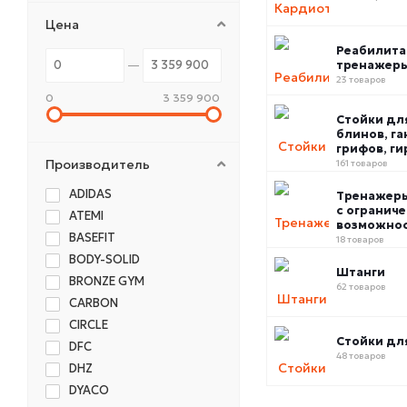
Цена
Реабилит
тренажер
23 товаров
0
3 359 900
Стойки дл
блинов, га
грифов, ги
Производитель
161 товаров
ADIDAS
Тренажер
с огранич
ATEMI
возможно
BASEFIT
18 товаров
BODY-SOLID
Штанги
BRONZE GYM
62 товаров
CARBON
CIRCLE
Стойки дл
DFC
48 товаров
DHZ
DYACO