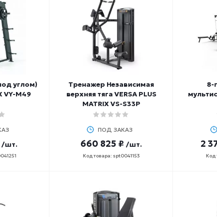
од углом)
Тренажер Независимая
8-
X VY-M49
верхняя тяга VERSA PLUS
мультис
MATRIX VS-S33P
КАЗ
ПОД ЗАКАЗ
660 825 ₽
2 3
/шт.
/шт.
0041251
Код товара: spt0041153
Код 