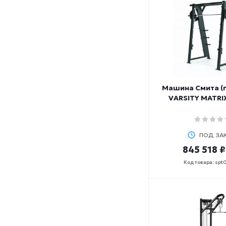
Машина Смита (п
VARSITY MATRI
ПОД ЗА
845 518 ₽
Код товара: spt