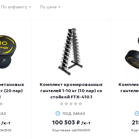
По алфавиту
По цене
ретановых
Комплект хромированных
Комплек
кг (20 пар)
гантелей 1-10 кг (10 пар) со
гантелей
1
стойкой FTX-410.1
КАЗ
ПОД ЗАКАЗ
100 503 ₽
21
/к-т
/к-т
0040302
Код товара: spt0040301
Код 