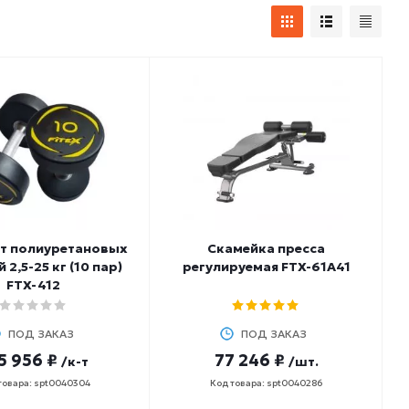
т полиуретановых
Скамейка пресса
 2,5-25 кг (10 пар)
регулируемая FTX-61A41
FTX-412
ПОД ЗАКАЗ
ПОД ЗАКАЗ
5 956 ₽
77 246 ₽
/к-т
/шт.
товара: spt0040304
Код товара: spt0040286