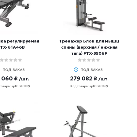
ка регулируемая
Тренажер Блок для мышц
FTX-61A46B
спины (верхняя / нижняя
тяга) FTX-5506F
ПОД ЗАКАЗ
ПОД ЗАКАЗ
 060 ₽
279 082 ₽
/шт.
/шт.
товара: spt0040289
Код товара: spt0040269