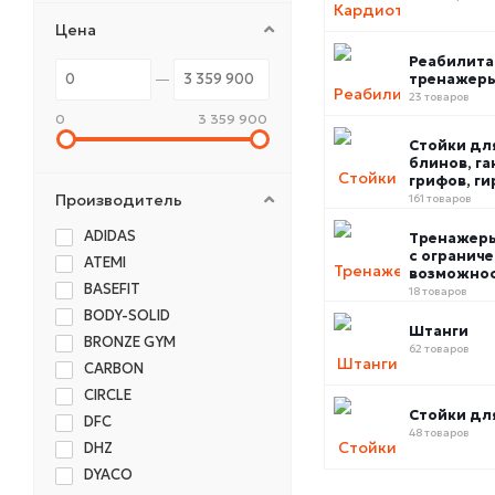
Цена
Реабилит
тренажер
23 товаров
0
3 359 900
Стойки дл
блинов, га
грифов, ги
Производитель
161 товаров
ADIDAS
Тренажер
с огранич
ATEMI
возможно
BASEFIT
18 товаров
BODY-SOLID
Штанги
BRONZE GYM
62 товаров
CARBON
CIRCLE
Стойки дл
DFC
48 товаров
DHZ
DYACO