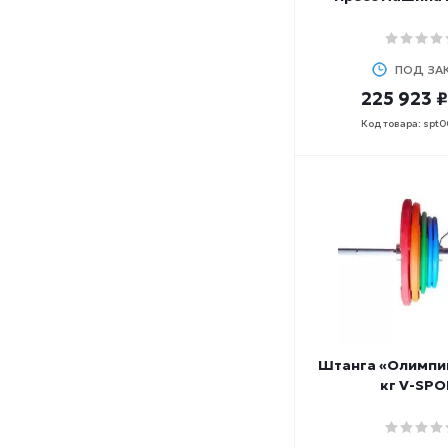
ПОД ЗА
225 923 ₽
Код товара: spt
Штанга «Олимпи
кг V-SPO