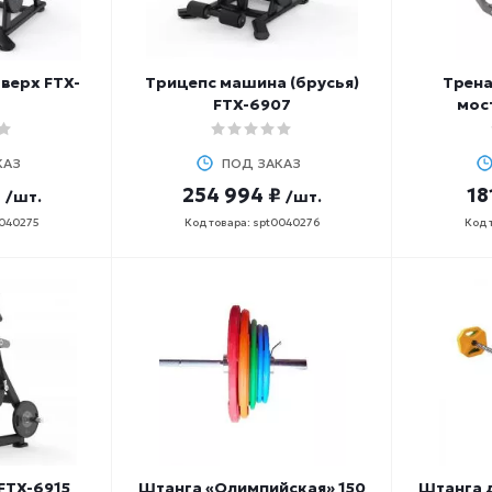
верх FTX-
Трицепс машина (брусья)
Трен
FTX-6907
мос
КАЗ
ПОД ЗАКАЗ
₽
254 994 ₽
18
/шт.
/шт.
0040275
Код товара: spt0040276
Код 
FTX-6915
Штанга «Олимпийская» 150
Штанга 