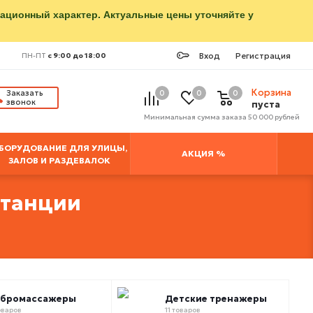
мационный характер. Актуальные цены уточняйте у
Вход
Регистрация
ПН-ПТ
с 9:00 до 18:00
Корзина
Заказать
0
0
0
звонок
пуста
Минимальная сумма заказа 50 000 рублей
БОРУДОВАНИЕ ДЛЯ УЛИЦЫ,
АКЦИЯ %
ЗАЛОВ И РАЗДЕВАЛОК
станции
ибромассажеры
Детские тренажеры
оваров
11 товаров