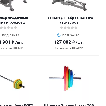
ажер Ягодичный
Тренажер Т-образная тяга
тик FTX-82032
FTX-82008
ПОД ЗАКАЗ
ПОД ЗАКАЗ
1 901 ₽
127 082 ₽
/шт.
/шт.
товара: spt0040282
Код товара: spt0040281
для аэробики BODY
Штанга «Олимпийская» 200