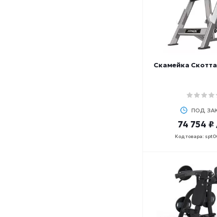
Скамейка Скотта
ПОД ЗА
74 754 ₽
Код товара: spt