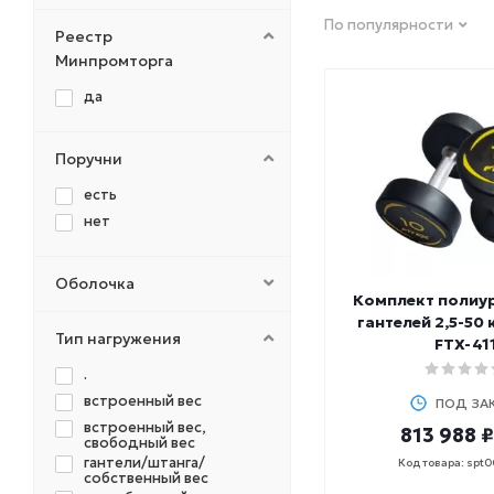
FITEX PRO
По популярности
FOREMAN
Реестр
HASTTINGS
Минпромторга
HOIST
да
INEX
LIVEPRO
Поручни
MATRIX
MB Barbell
есть
MERACH
нет
NO BRAND
Original Fit.Tools
Оболочка
OXYGEN
Комплект полиу
гантелей 2,5-50 
PERFORM BETTER
Тип нагружения
FTX-41
PRCTZ
.
PRECOR
встроенный вес
PROFI-FIT
ПОД ЗА
встроенный вес,
REBEL
813 988 ₽
свободный вес
SHUA
гантели/штанга/
Код товара: spt
собственный вес
SPEEDIANCE