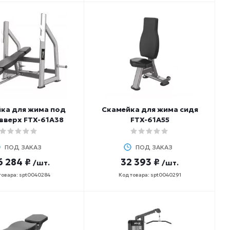
ка для жима под
Скамейка для жима сидя
вверх FTX-61A38
FTX-61A55
ПОД ЗАКАЗ
ПОД ЗАКАЗ
6 284 ₽
32 393 ₽
/шт.
/шт.
товара: spt0040284
Код товара: spt0040291