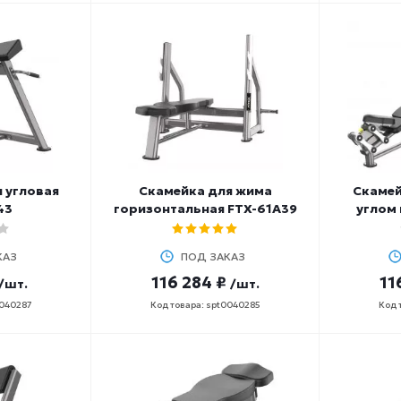
 угловая
Скамейка для жима
Скамей
43
горизонтальная FTX-61A39
углом 
КАЗ
ПОД ЗАКАЗ
116 284 ₽
11
/шт.
/шт.
0040287
Код товара: spt0040285
Код 