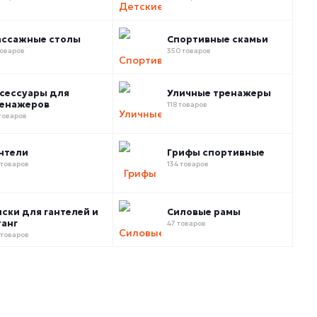
ссажные столы
Спортивные скамьи
товаров
350 товаров
сессуары для
Уличные тренажеры
енажеров
118 товаров
товаров
нтели
Грифы спортивные
 товаров
134 товаров
ски для гантелей и
Силовые рамы
анг
47 товаров
 товаров