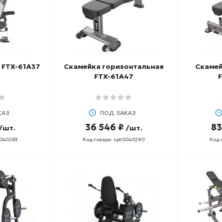
 FTX-61A37
Скамейка горизонтальная
Скамей
FTX-61A47
КАЗ
ПОД ЗАКАЗ
36 546 ₽
83
/шт.
/шт.
0040283
Код товара: spt0040290
Код 