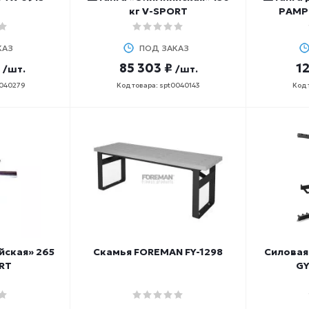
кг V-SPORT
PAMP 
КАЗ
ПОД ЗАКАЗ
85 303 ₽
12
/шт.
/шт.
0040279
Код товара: spt0040143
Код 
йская» 265
Скамья FOREMAN FY-1298
Силовая
RT
GY