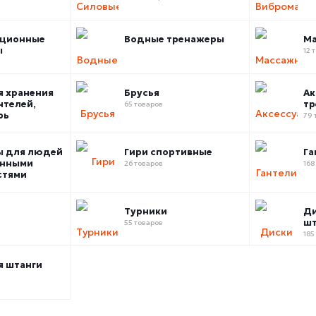
ационные
Водные тренажеры
Ма
ы
12 
я хранения
Брусья
Ак
нтелей,
тр
65 товаров
рь
79 
ы для людей
Гири спортивные
Га
енными
26 товаров
168
стями
Турники
Ди
шт
55 товаров
185
я штанги