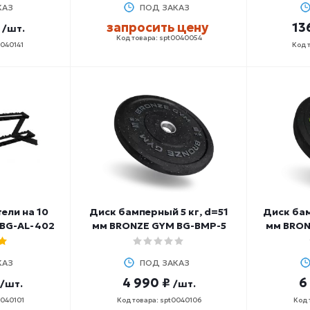
КАЗ
ПОД ЗАКАЗ
запросить цену
13
/шт.
Код товара: spt0040054
0040141
Код 
ели на 10
Диск бамперный 5 кг, d=51
Диск бам
 BG-AL-402
мм BRONZE GYM BG-BMP-5
мм BRON
КАЗ
ПОД ЗАКАЗ
4 990 ₽
6
/шт.
/шт.
0040101
Код товара: spt0040106
Код 