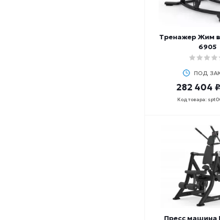
Тренажер Жим в
6905
ПОД ЗА
282 404 
Код товара: spt
Пресс машина 