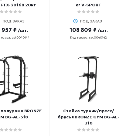
FTX-3016В 20кг
кг V-SPORT
ПОД ЗАКАЗ
ПОД ЗАКАЗ
 957 ₽
108 809 ₽
/шт.
/шт.
товара: spt0040144
Код товара: spt0040142
 полурама BRONZE
Стойка турник/пресс/
M BG-AL-318
брусья BRONZE GYM BG-AL-
310